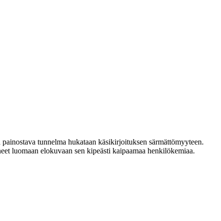
ma painostava tunnelma hukataan käsikirjoituksen särmättömyyteen.
neet luomaan elokuvaan sen kipeästi kaipaamaa henkilökemiaa.