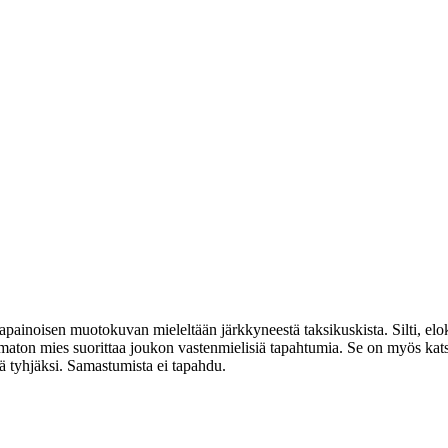
apainoisen muotokuvan mieleltään järkkyneestä taksikuskista. Silti, elo
ntematon mies suorittaa joukon vastenmielisiä tapahtumia. Se on myös k
 tyhjäksi. Samastumista ei tapahdu.