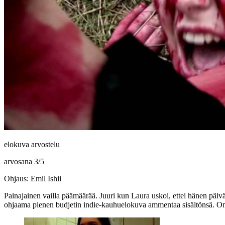
elokuva arvostelu
arvosana
3
/
5
Ohjaus: Emil Ishii
Painajainen vailla päämäärää. Juuri kun Laura uskoi, ettei hänen päi
ohjaama pienen budjetin indie-kauhuelokuva ammentaa sisältönsä. On 