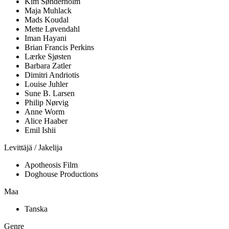
Kim Sønderholm
Maja Muhlack
Mads Koudal
Mette Løvendahl
Iman Hayani
Brian Francis Perkins
Lærke Sjøsten
Barbara Zatler
Dimitri Andriotis
Louise Juhler
Sune B. Larsen
Philip Nørvig
Anne Worm
Alice Haaber
Emil Ishii
Levittäjä / Jakelija
Apotheosis Film
Doghouse Productions
Maa
Tanska
Genre