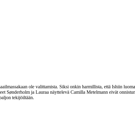
ailmassakaan ole valittamista. Siksi onkin harmillista, että Ishiin luo
hneet Sønderholm ja Lauraa näyttelevä
Camilla Metelmann
eivät onnistu
aljon tekijöiltään.