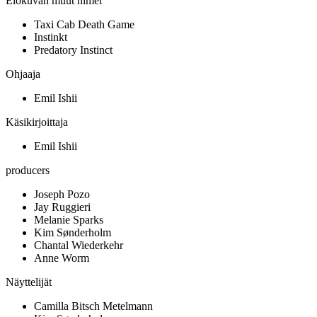
Elokuvan muut nimet
Taxi Cab Death Game
Instinkt
Predatory Instinct
Ohjaaja
Emil Ishii
Käsikirjoittaja
Emil Ishii
producers
Joseph Pozo
Jay Ruggieri
Melanie Sparks
Kim Sønderholm
Chantal Wiederkehr
Anne Worm
Näyttelijät
Camilla Bitsch Metelmann