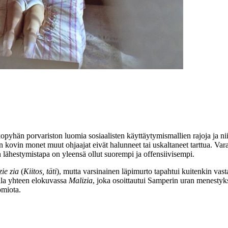
ekopyhän porvariston luomia sosiaalisten käyttäytymismallien rajoja ja n
hin kovin monet muut ohjaajat eivät halunneet tai uskaltaneet tarttua. V
 lähestymistapa on yleensä ollut suorempi ja offensiivisempi.
ie zia
(
Kiitos, täti
), mutta varsinainen läpimurto tapahtui kuitenkin
alla yhteen elokuvassa
Malizia
, joka osoittautui Samperin uran menestyk
omiota.