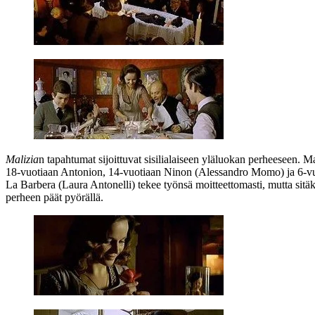
Malizia
n tapahtumat sijoittuvat sisilialaiseen yläluokan perheeseen. M
18‑vuotiaan Antonion, 14‑vuotiaan Ninon (
Alessandro Momo
) ja 6‑
La Barbera (Laura Antonelli) tekee työnsä moitteettomasti, mutta sit
perheen päät pyörällä.