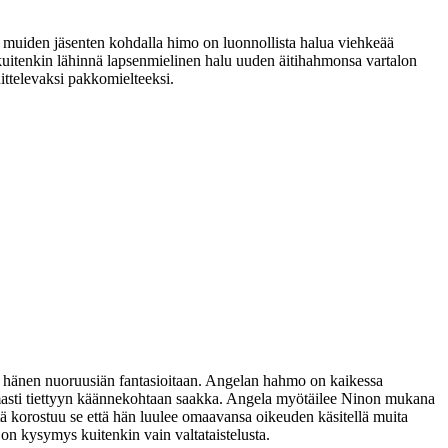
 muiden jäsenten kohdalla himo on luonnollista halua viehkeää
uitenkin lähinnä lapsenmielinen halu uuden äitihahmonsa vartalon
ittelevaksi pakkomielteeksi.
an hänen nuoruusiän fantasioitaan. Angelan hahmo on kaikessa
tomasti tiettyyn käännekohtaan saakka. Angela myötäilee Ninon mukana
 korostuu se että hän luulee omaavansa oikeuden käsitellä muita
 on kysymys kuitenkin vain valtataistelusta.