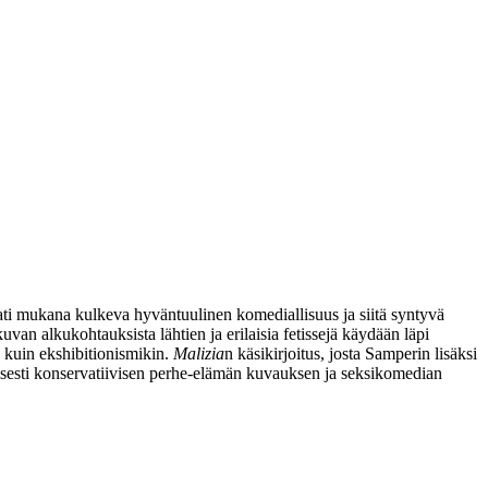
ati mukana kulkeva hyväntuulinen komediallisuus ja siitä syntyvä
uvan alkukohtauksista lähtien ja erilaisia fetissejä käydään läpi
y kuin ekshibitionismikin.
Malizia
n käsikirjoitus, josta Samperin lisäksi
tyisesti konservatiivisen perhe-elämän kuvauksen ja seksikomedian