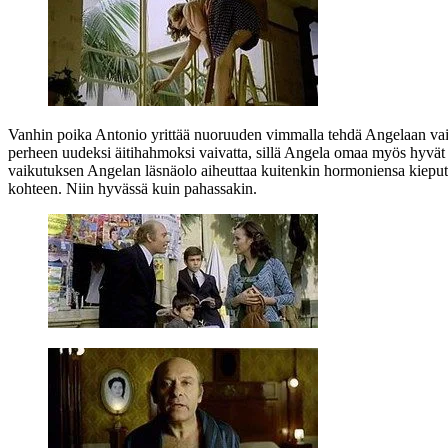
Vanhin poika Antonio yrittää nuoruuden vimmalla tehdä Angelaan vaik
perheen uudeksi äitihahmoksi vaivatta, sillä Angela omaa myös hyvät ä
vaikutuksen Angelan läsnäolo aiheuttaa kuitenkin hormoniensa kieputt
kohteen. Niin hyvässä kuin pahassakin.