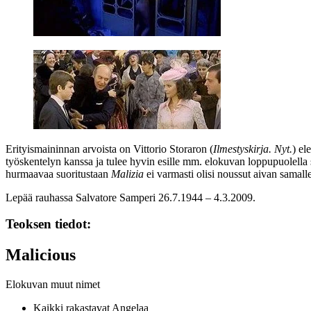
Erityismaininnan arvoista on
Vittorio Storaron
(
Ilmestyskirja. Nyt.
) el
työskentelyn kanssa ja tulee hyvin esille mm. elokuvan loppupuolella
hurmaavaa suoritustaan
Malizia
ei varmasti olisi noussut aivan samalle
Lepää rauhassa Salvatore Samperi 26.7.1944 – 4.3.2009.
Teoksen tiedot:
Malicious
Elokuvan muut nimet
Kaikki rakastavat Angelaa