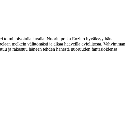
 toimi toivotulla tavalla. Nuorin poika Enzino hyväksyy hänet
gelaan melkein välittömästi ja alkaa haaveilla avioliitosta. Vahvimman
astuu ja rakastuu häneen tehden hänestä nuoruuden fantasioidensa