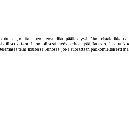
utuksen, mutta hänen hieman liian päällekäyvä kähmimistaktiikkansa ei
idilliset vaistot. Luonnollisesti myös perheen pää, Ignazio, ihastuu An
elemassa teini-ikäisessä Ninossa, joka suorastaan pakkomielteisesti ih