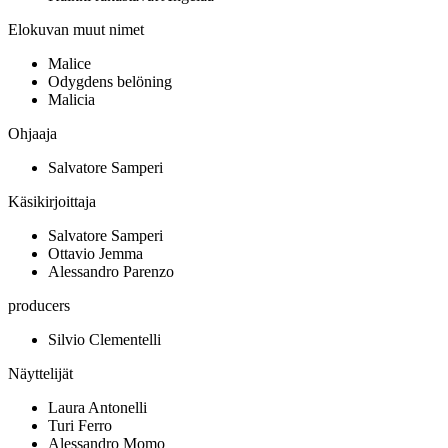
Elokuvan muut nimet
Malice
Odygdens belöning
Malicia
Ohjaaja
Salvatore Samperi
Käsikirjoittaja
Salvatore Samperi
Ottavio Jemma
Alessandro Parenzo
producers
Silvio Clementelli
Näyttelijät
Laura Antonelli
Turi Ferro
Alessandro Momo