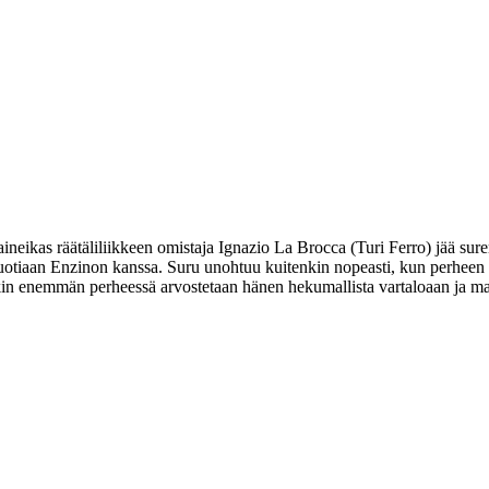
aineikas räätäliliikkeen omistaja Ignazio La Brocca (
Turi Ferro
) jää su
vuotiaan Enzinon kanssa. Suru unohtuu kuitenkin nopeasti, kun perheen 
äkin enemmän perheessä arvostetaan hänen hekumallista vartaloaan ja maa