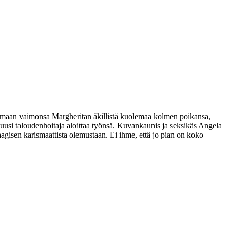
remaan vaimonsa Margheritan äkillistä kuolemaa kolmen poikansa,
uusi taloudenhoitaja aloittaa työnsä. Kuvankaunis ja seksikäs Angela
gisen karismaattista olemustaan. Ei ihme, että jo pian on koko