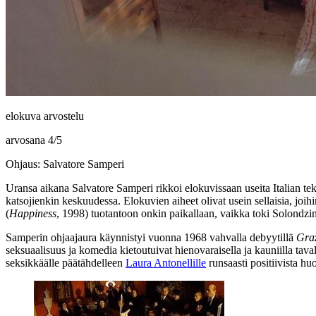
elokuva arvostelu
arvosana
4
/
5
Ohjaus: Salvatore Samperi
Uransa aikana
Salvatore Samperi
rikkoi elokuvissaan useita Italian t
katsojienkin keskuudessa. Elokuvien aiheet olivat usein sellaisia, joi
(
Happiness
, 1998) tuotantoon onkin paikallaan, vaikka toki Solondzin
Samperin ohjaajaura käynnistyi vuonna 1968 vahvalla debyytillä
Graz
seksuaalisuus ja komedia kietoutuivat hienovaraisella ja kauniilla tav
seksikkäälle päätähdelleen
Laura Antonellille
runsaasti positiivista hu