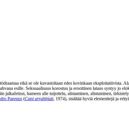
ödraamaa eikä se ole kuvastoltaan edes kovinkaan eksploitatiivista. Al
ahvana esille. Seksuaalisuus korostuu ja eroottinen lataus syntyy jo elok
alkafetissi, hameen alle tuijottelu, alistaminen, alistuminen, tirkistel
dro Parenzo
(
Cani arrabbiati
, 1974), sisältää hyviä elementtejä ja eri