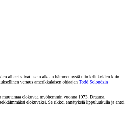
iiden aiheet saivat usein aikaan hämmennystä niin kriitikoiden kuin
arauksellinen vertaus amerikkalaisen ohjaajan
Todd Solondzin
 vasta muutamaa elokuvaa myöhemmin vuonna 1973. Draama,
sekkäimmäksi elokuvaksi. Se rikkoi ennätyksiä lippuluukulla ja antoi