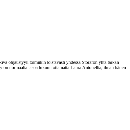
ivä ohjaustyyli toimiikin loistavasti yhdessä Storaron yhtä tarkan
ly on normaalia tasoa lukuun ottamatta Laura Antonellia; ilman hänen