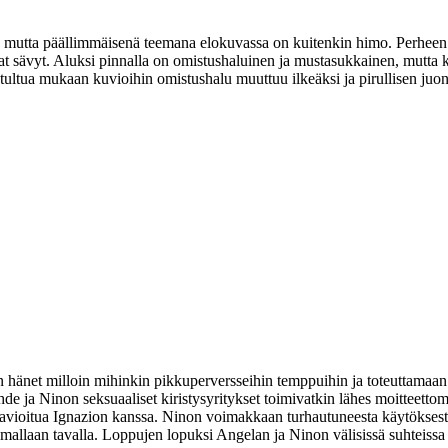
a, mutta päällimmäisenä teemana elokuvassa on kuitenkin himo. Perheen
 sävyt. Aluksi pinnalla on omistushaluinen ja mustasukkainen, mutta k
tultua mukaan kuvioihin omistushalu muuttuu ilkeäksi ja pirullisen juon
en hänet milloin mihinkin pikkuperversseihin temppuihin ja toteuttama
de ja Ninon seksuaaliset kiristysyritykset toimivatkin lähes moitteet
avioitua Ignazion kanssa. Ninon voimakkaan turhautuneesta käytöksestä
uamallaan tavalla. Loppujen lopuksi Angelan ja Ninon välisissä suhteissa