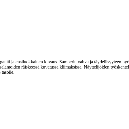
egantti ja ensiluokkainen kuvaus. Samperin vahva ja täydellisyyteen pyrk
 salamoiden räiskeessä kuvatussa kliimaksissa. Näyttelijöiden työskente
 tasolle.