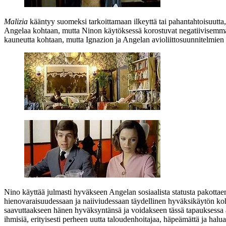
Malizia
kääntyy suomeksi tarkoittamaan ilkeyttä tai pahantahtoisuutt
Angelaa kohtaan, mutta Ninon käytöksessä korostuvat negatiivisemmat
kauneutta kohtaan, mutta Ignazion ja Angelan avioliittosuunnitelmien 
Nino käyttää julmasti hyväkseen Angelan sosiaalista statusta pakotta
hienovaraisuudessaan ja naiiviudessaan täydellinen hyväksikäytön koh
saavuttaakseen hänen hyväksyntänsä ja voidakseen tässä tapauksessa 
ihmisiä, erityisesti perheen uutta taloudenhoitajaa, häpeämättä ja hal