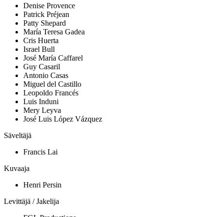
Denise Provence
Patrick Préjean
Patty Shepard
María Teresa Gadea
Cris Huerta
Israel Bull
José María Caffarel
Guy Casaril
Antonio Casas
Miguel del Castillo
Leopoldo Francés
Luis Induni
Mery Leyva
José Luis López Vázquez
Säveltäjä
Francis Lai
Kuvaaja
Henri Persin
Levittäjä / Jakelija