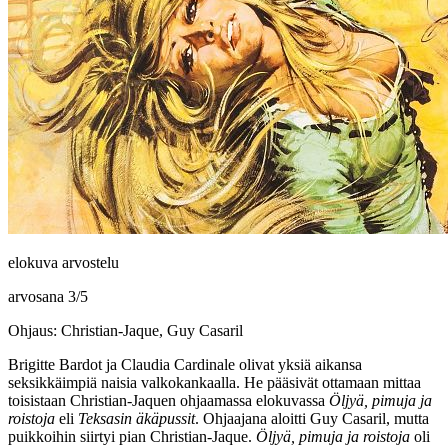
elokuva arvostelu
arvosana
3
/
5
Ohjaus: Christian-Jaque, Guy Casaril
Brigitte Bardot
ja
Claudia Cardinale
olivat yksiä aikansa
seksikkäimpiä naisia valkokankaalla. He pääsivät ottamaan mittaa
toisistaan
Christian-Jaquen
ohjaamassa elokuvassa
Öljyä, pimuja ja
roistoja
eli
Teksasin äkäpussit
. Ohjaajana aloitti
Guy Casaril
, mutta
puikkoihin siirtyi pian Christian-Jaque.
Öljyä, pimuja ja roistoja
oli