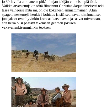
jo 30‑luvulla aloittaneen pitkän linjan tekijän viimeisimpiä töitä.
Vaikka arvostettujakin töitä filmannut Christian-Jaque ilmeisesti teki
tässä vaiheessa mitä sai, on ote kokeneen ammattimainen. Alun
spagettiwesternejä henkivä kohtaus ja sitä seuraavat toiminnalliset
junajaksot ovat hyvinkin komeaa katsottavaa ja saavat toivomaan,
että herra olisi päässyt tekemään genreen jokusen
vakavahenkisemmänkin teoksen.