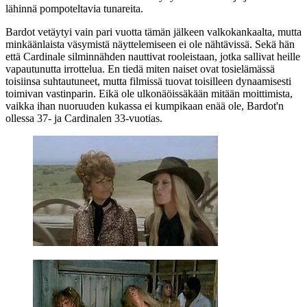
lähinnä pompoteltavia tunareita.
Bardot vetäytyi vain pari vuotta tämän jälkeen valkokankaalta, mutta
minkäänlaista väsymistä näyttelemiseen ei ole nähtävissä. Sekä hän
että Cardinale silminnähden nauttivat rooleistaan, jotka sallivat heille
vapautunutta irrottelua. En tiedä miten naiset ovat tosielämässä
toisiinsa suhtautuneet, mutta filmissä tuovat toisilleen dynaamisesti
toimivan vastinparin. Eikä ole ulkonäöissäkään mitään moittimista,
vaikka ihan nuoruuden kukassa ei kumpikaan enää ole, Bardot'n
ollessa 37‑ ja Cardinalen 33‑vuotias.