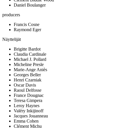
Daniel Boulanger
producers
Francis Cosne
Raymond Eger
Näyttelijät
Brigitte Bardot
Claudia Cardinale
Michael J. Pollard
Micheline Presle
Marie-Ange Aniès
Georges Beller
Henri Czarniak
Oscar Davis
Raoul Delfosse
France Dougnac
Teresa Gimpera
Leroy Haynes
Valéry Inkijinoff
Jacques Jouanneau
Emma Cohen
Clément Michu