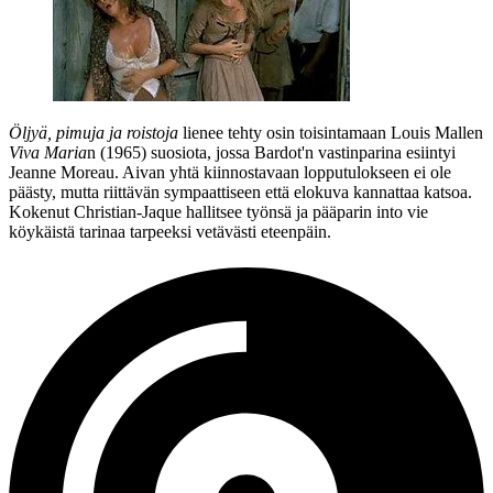
Öljyä, pimuja ja roistoja
lienee tehty osin toisintamaan
Louis Mallen
Viva Maria
n (1965) suosiota, jossa Bardot'n vastinparina esiintyi
Jeanne Moreau
. Aivan yhtä kiinnostavaan lopputulokseen ei ole
päästy, mutta riittävän sympaattiseen että elokuva kannattaa katsoa.
Kokenut Christian-Jaque hallitsee työnsä ja pääparin into vie
köykäistä tarinaa tarpeeksi vetävästi eteenpäin.