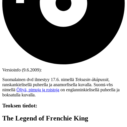
Versioinfo (9.6.2009):
Suomalainen dvd ilmestyy 17.6. nimellä
Teksasin äkäpussit
,
ranskankielisellä puheella ja anamorfisella kuvalla. Suomi‑vhs
nimellä
Öljyä, pimuja ja roistoja
on englanninkielisellä puheella ja
boksatulla kuvalla.
Teoksen tiedot:
The Legend of Frenchie King