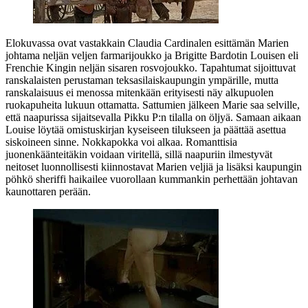
Elokuvassa ovat vastakkain Claudia Cardinalen esittämän Marien
johtama neljän veljen farmarijoukko ja Brigitte Bardotin Louisen eli
Frenchie Kingin neljän sisaren rosvojoukko. Tapahtumat sijoittuvat
ranskalaisten perustaman teksasilaiskaupungin ympärille, mutta
ranskalaisuus ei menossa mitenkään erityisesti näy alkupuolen
ruokapuheita lukuun ottamatta. Sattumien jälkeen Marie saa selville,
että naapurissa sijaitsevalla Pikku P:n tilalla on öljyä. Samaan aikaan
Louise löytää omistuskirjan kyseiseen tilukseen ja päättää asettua
siskoineen sinne. Nokkapokka voi alkaa. Romanttisia
juonenkäänteitäkin voidaan viritellä, sillä naapuriin ilmestyvät
neitoset luonnollisesti kiinnostavat Marien veljiä ja lisäksi kaupungin
pöhkö sheriffi haikailee vuorollaan kummankin perhettään johtavan
kaunottaren perään.