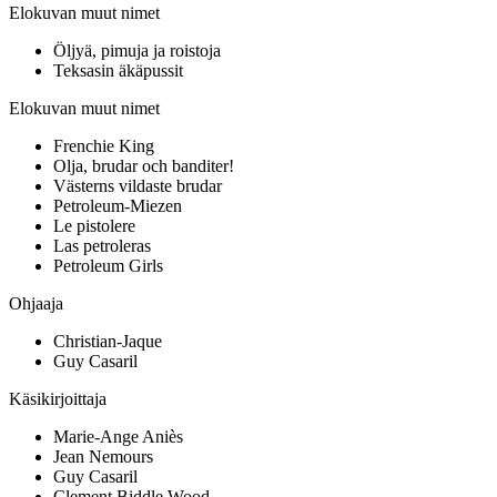
Elokuvan muut nimet
Öljyä, pimuja ja roistoja
Teksasin äkäpussit
Elokuvan muut nimet
Frenchie King
Olja, brudar och banditer!
Västerns vildaste brudar
Petroleum-Miezen
Le pistolere
Las petroleras
Petroleum Girls
Ohjaaja
Christian-Jaque
Guy Casaril
Käsikirjoittaja
Marie-Ange Aniès
Jean Nemours
Guy Casaril
Clement Biddle Wood