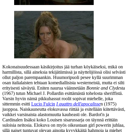
Kokonaisuudessaan käsikirjoitus jää turhan köykäiseksi, mikä on
harmillista, sillä aineksia tekijätiimissä ja näyttelijöissä olisi selvästi
ollut paljon parempaankin. Huumoripuoli pesee kyllä suurimman
osan italialaisten tehtaan komediallisista westerneistä, mutta ei silti
erityisesti säväytä. Eniten naurua väännetään
Bonnie and Clyde
sta
(1967) tutun
Michael J. Pollardin
esittämästä tohelosta sheriffistä.
Varsin hyvin nämä pikkuhassut roolit sopivat miehelle, joka
sittemmin esitti
Lucio Fulcin
I quattro dell'apocalisse
n (1975)
juoppoa. Naiskauneutta elokuvassa riittää ja esitellään kiitettävästi,
vaikkei varsinaista alastomuutta kauheasti ole. Bardot'n ja
Cardinalen lisäksi koko Louisen sisarussarja on täynnä erittäin
suloisia neitosia. Elokuva on myös oikeastaan girl powerin juhlaa,
sillä naiset tuntuvat olevan ainoita kyvykkäitä hahmoja ja miehet