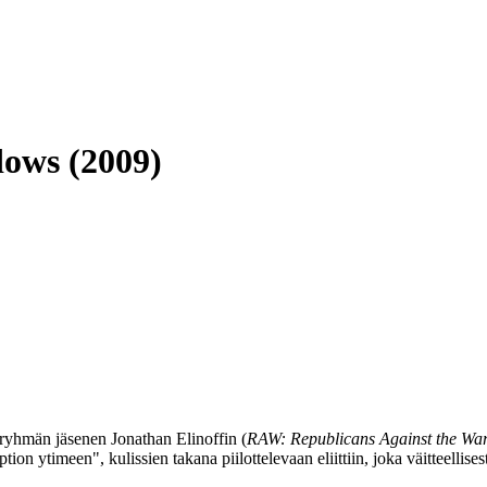
dows (2009)
ryhmän jäsenen
Jonathan Elinoffin
(
RAW: Republicans Against the Wa
n ytimeen", kulissien takana piilottelevaan eliittiin, joka väitteellises