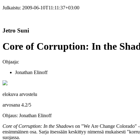
Julkaistu:
2009-06-10T11:11:37+03:00
Jetro Suni
Core of Corruption: In the Sha
Ohjaaja:
Jonathan Elinoff
elokuva arvostelu
arvosana
4.2
/
5
Ohjaus: Jonathan Elinoff
Core of Corruption: In the Shadows
on "We Are Change Colorado" ‑
ensimmäinen osa. Sarja itsessään keskittyy nimensä mukaisesti "korruptio
suojassa.