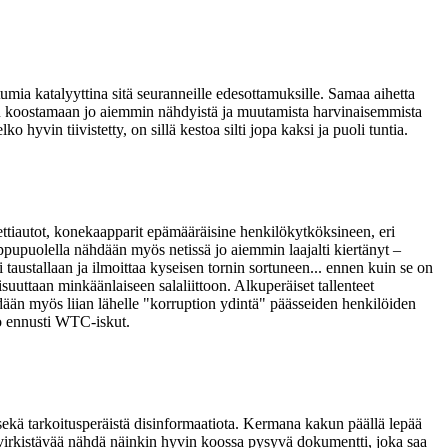
umia katalyyttina sitä seuranneille edesottamuksille. Samaa aihetta
istuu koostamaan jo aiemmin nähdyistä ja muutamista harvinaisemmista
vin tiivistetty, on sillä kestoa silti jopa kaksi ja puoli tuntia.
akettiautot, konekaapparit epämääräisine henkilökytköksineen, eri
ppupuolella nähdään myös netissä jo aiemmin laajalti kiertänyt –
austallaan ja ilmoittaa kyseisen tornin sortuneen... ennen kuin se on
suuttaan minkäänlaiseen salaliittoon. Alkuperäiset tallenteet
ydään myös liian lähelle "korruption ydintä" päässeiden henkilöiden
so ennusti WTC‑iskut.
ta sekä tarkoitusperäistä disinformaatiota. Kermana kakun päällä lepää
n virkistävää nähdä näinkin hyvin koossa pysyvä dokumentti, joka saa