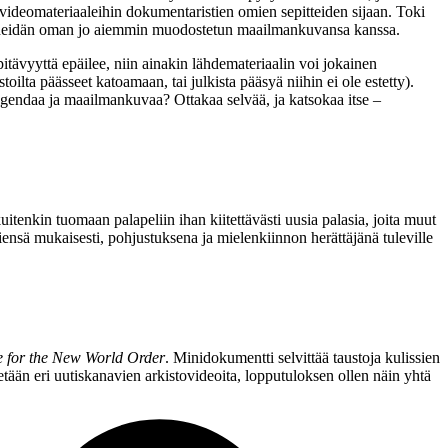
tisvideomateriaaleihin dokumentaristien omien sepitteiden sijaan. Toki
een heidän oman jo aiemmin muodostetun maailmankuvansa kanssa.
pitävyyttä epäilee, niin ainakin lähdemateriaalin voi jokainen
toilta päässeet katoamaan, tai julkista pääsyä niihin ei ole estetty).
a agendaa ja maailmankuvaa? Ottakaa selvää, ja katsokaa itse –
itenkin tuomaan palapeliin ihan kiitettävästi uusia palasia, joita muut
iensä mukaisesti, pohjustuksena ja mielenkiinnon herättäjänä tuleville
e for the New World Order
. Minidokumentti selvittää taustoja kulissien
tään eri uutiskanavien arkistovideoita, lopputuloksen ollen näin yhtä