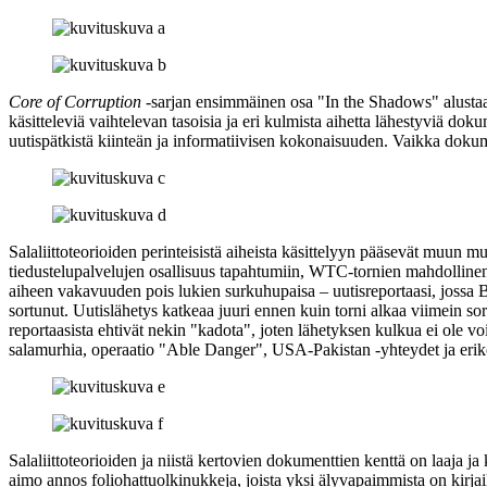
Core of Corruption
‑sarjan ensimmäinen osa "In the Shadows" alustaa s
käsitteleviä vaihtelevan tasoisia ja eri kulmista aihetta lähestyviä d
uutispätkistä kiinteän ja informatiivisen kokonaisuuden. Vaikka dokume
Salaliittoteorioiden perinteisistä aiheista käsittelyyn pääsevät muun mu
tiedustelupalvelujen osallisuus tapahtumiin, WTC‑tornien mahdollinen 
aiheen vakavuuden pois lukien surkuhupaisa – uutisreportaasi, jossa 
sortunut. Uutislähetys katkeaa juuri ennen kuin torni alkaa viimein sor
reportaasista ehtivät nekin "kadota", joten lähetyksen kulkua ei ole v
salamurhia, operaatio "Able Danger", USA‑Pakistan ‑yhteydet ja erik
Salaliittoteorioiden ja niistä kertovien dokumenttien kenttä on laaja ja
aimo annos foliohattuolkinukkeja, joista yksi älyvapaimmista on kirjai