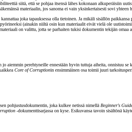
biliteettiä siitä, että se pohjaa itsensä lähes kokonaan alkuperäisiin uu
sa näkemänsä materiaalin, jos sanoma ei vain yksinkertaisesti sovi yht
a kannattaa joka tapauksessa olla tietoinen. Ja mikäli sisällön paikkansa 
yörineeksi (ainakin niiltä osin kun materiaalit eivät vielä ole uutistoimis
 materiaali on valittu, jotta se parhaiten tukisi dokumentin tekijän oma
jo aiemmin perehtyneille ennestään hyvin tuttuja aiheita, onnistuu se ku
 kaikkea
Core of Corruption
in ensimmäinen osa toimii juuri tarkoitusper
isen pohjustusdokumentin, joka kulkee netissä nimellä
Beginner's Guid
rruption
‑dokumenttisarjassa on kyse. Esikuvansa tavoin sisältönä käyte