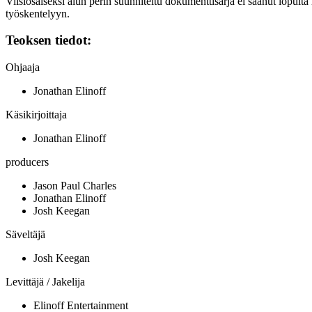
Viisiosaiseksi alun perin suunniteltu dokumenttisarja ei saanut lopulta
työskentelyyn.
Teoksen tiedot:
Ohjaaja
Jonathan Elinoff
Käsikirjoittaja
Jonathan Elinoff
producers
Jason Paul Charles
Jonathan Elinoff
Josh Keegan
Säveltäjä
Josh Keegan
Levittäjä / Jakelija
Elinoff Entertainment