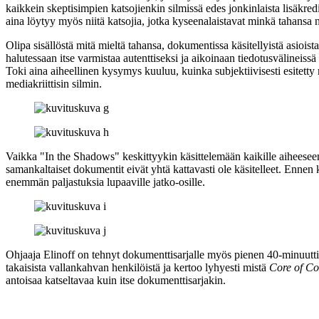
kaikkein skeptisimpien katsojienkin silmissä edes jonkinlaista lisäkredi
aina löytyy myös niitä katsojia, jotka kyseenalaistavat minkä tahan
Olipa sisällöstä mitä mieltä tahansa, dokumentissa käsitellyistä asioist
halutessaan itse varmistaa autenttiseksi ja aikoinaan tiedotusvälineissä p
Toki aina aiheellinen kysymys kuuluu, kuinka subjektiivisesti esitetty
mediakriittisin silmin.
Vaikka "In the Shadows" keskittyykin käsittelemään kaikille aiheeseen 
samankaltaiset dokumentit eivät yhtä kattavasti ole käsitelleet. Ennen
enemmän paljastuksia lupaaville jatko-osille.
Ohjaaja Elinoff on tehnyt dokumenttisarjalle myös pienen 40‑minuutt
takaisista vallankahvan henkilöistä ja kertoo lyhyesti mistä
Core of Co
antoisaa katseltavaa kuin itse dokumenttisarjakin.