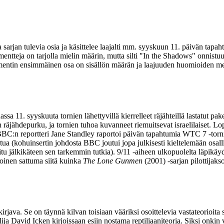
arjan tulevia osia ja käsittelee laajalti mm. syyskuun 11. päivän tapaht
okumentteja on tarjolla mielin määrin, mutta silti "In the Shadows" onn
ntin ensimmäinen osa on sisällön määrän ja laajuuden huomioiden melko hy
assa 11. syyskuuta tornien lähettyvillä kierrelleet räjähteillä lastatut p
räjähdepurku, ja tornien tuhoa kuvanneet riemuitsevat israelilaiset. Lo
BBC:n reportteri
Jane Standley
raportoi päivän tapahtumia WTC 7 ‑torni t
tua (kohuinsertin johdosta BBC joutui jopa julkisesti kieltelemään osalli
oitu jälkikäteen sen tarkemmin tutkia). 9/11 ‑aiheen ulkopuolelta läpikä
oinen sattuma siitä kuinka
The Lone Gunmen
(2001) ‑sarjan pilottijak
 kirjava. Se on täynnä kilvan toisiaan vääriksi osoittelevia vastateorioi
lija
David Icken
kirjoissaan esiin nostama reptiliaaniteoria. Siksi onki