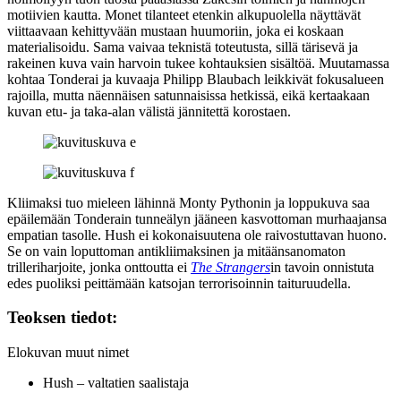
motiivien kautta. Monet tilanteet etenkin alkupuolella näyttävät
viittaavaan kehittyvään mustaan huumoriin, joka ei koskaan
materialisoidu. Sama vaivaa teknistä toteutusta, sillä tärisevä ja
rakeinen kuva vain harvoin tukee kohtauksien sisältöä. Muutamassa
kohtaa Tonderai ja kuvaaja
Philipp Blaubach
leikkivät fokusalueen
rajoilla, mutta näennäisen satunnaisissa hetkissä, eikä kertaakaan
kuvan etu‑ ja taka-alan välistä jännitettä korostaen.
Kliimaksi tuo mieleen lähinnä Monty Pythonin ja loppukuva saa
epäilemään Tonderain tunneälyn jääneen kasvottoman murhaajansa
empatian tasolle. Hush ei kokonaisuutena ole raivostuttavan huono.
Se on vain loputtoman antikliimaksinen ja mitäänsanomaton
trilleriharjoite, jonka onttoutta ei
The Strangers
in tavoin onnistuta
edes puoliksi peittämään katsojan terrorisoinnin taituruudella.
Teoksen tiedot:
Elokuvan muut nimet
Hush – valtatien saalistaja