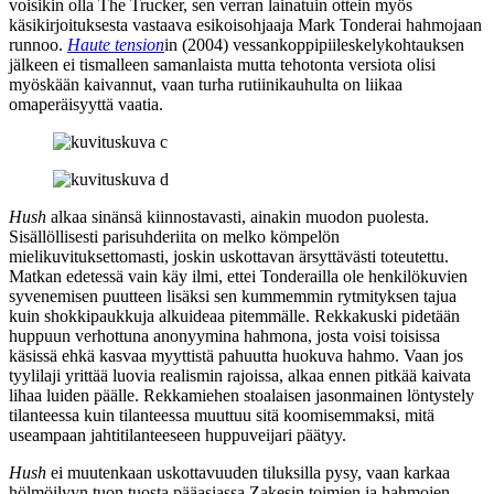
voisikin olla The Trucker, sen verran lainatuin ottein myös
käsikirjoituksesta vastaava esikoisohjaaja
Mark Tonderai
hahmojaan
runnoo.
Haute tension
in (2004) vessankoppipiileskelykohtauksen
jälkeen ei tismalleen samanlaista mutta tehotonta versiota olisi
myöskään kaivannut, vaan turha rutiinikauhulta on liikaa
omaperäisyyttä vaatia.
Hush
alkaa sinänsä kiinnostavasti, ainakin muodon puolesta.
Sisällöllisesti parisuhderiita on melko kömpelön
mielikuvituksettomasti, joskin uskottavan ärsyttävästi toteutettu.
Matkan edetessä vain käy ilmi, ettei Tonderailla ole henkilökuvien
syvenemisen puutteen lisäksi sen kummemmin rytmityksen tajua
kuin shokkipaukkuja alkuideaa pitemmälle. Rekkakuski pidetään
huppuun verhottuna anonyymina hahmona, josta voisi toisissa
käsissä ehkä kasvaa myyttistä pahuutta huokuva hahmo. Vaan jos
tyylilaji yrittää luovia realismin rajoissa, alkaa ennen pitkää kaivata
lihaa luiden päälle. Rekkamiehen stoalaisen jasonmainen löntystely
tilanteessa kuin tilanteessa muuttuu sitä koomisemmaksi, mitä
useampaan jahtitilanteeseen huppuveijari päätyy.
Hush
ei muutenkaan uskottavuuden tiluksilla pysy, vaan karkaa
hölmöilyyn tuon tuosta pääasiassa Zakesin toimien ja hahmojen