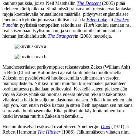
kauhutapauksia, joista
Neil Marshallin
The Descent
(2005) pitää
edelleen kärkipaikkaa. Siinä missä fransmannit retostelevat fantasian
rajoja koettelevalla brutaaliuden määrällä, pitäytyvät englantilaiset
enemmän kylmän julmassa nihilismissä à la
Eden Lake
tai
Donkey
Punch
in tyylisissä tomppelien sekoiluissa.
Hush
kuuluu samaan ns.
realistisempaan tyylisuuntaan, ja sen ontto nihilismi muistuttaa
hieman jenkkiahdistelu
The Strangers
in (2008) metodeja.
Manchesterilaiset parikymppiset rakastavaiset Zakes (
William Ash
)
ja Beth (
Christine Bottomley
) ajavat kohti bileitä moottoritiellä.
Zakesin on pysähdyttävä huoltoasemilla vaihtamaan vessojen
mainosjulisteita. Nihkeä rutiini muuttuu kurjemmaksi parisuhteen
osoittautuessa paikallaan polkevaksi. Keskellä sateen pieksemään
väylää Zakes yhtäkkiä huomaa edessä olevan rekan takakontissa
vilaukselta häkkiin suljetun alastoman naisen. Alkaa kuumeinen jahti
läpi yön, kun ensin rekka katoaa ja sitten Beth napataan sen mukana
seuravalta huoltoasemalta. Eikä poliiseihin käy luottaminen kun
kuski lavastaa murhia Zakesin tekemiksi...
Hushin ilmiselvät esikuvat ovat
Steven Spielbergin
Duel
(1971) ja
Robert Harmonin
The Hitcher
(1986). Jälkimmäiseen viitaten nimi