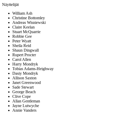
Näyttelijät
William Ash
Christine Bottomley
Andreas Wisniewski
Claire Keelan
Stuart McQuarrie
Robbie Gee
Peter Wyatt
Sheila Reid
Shaun Dingwall
Rupert Procter
Carol Allen
Harry Mondryk
Tobias Adams-Heighway
Dasiy Mondryk
Allison Saxton
Janet Greenwood
Sade Stewart
George Beach
Clive Cope
Allan Gentleman
Jayne Lutwyche
Annie Vanders