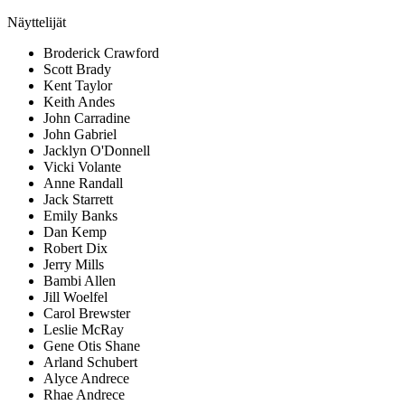
Näyttelijät
Broderick Crawford
Scott Brady
Kent Taylor
Keith Andes
John Carradine
John Gabriel
Jacklyn O'Donnell
Vicki Volante
Anne Randall
Jack Starrett
Emily Banks
Dan Kemp
Robert Dix
Jerry Mills
Bambi Allen
Jill Woelfel
Carol Brewster
Leslie McRay
Gene Otis Shane
Arland Schubert
Alyce Andrece
Rhae Andrece