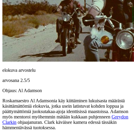
elokuva arvostelu
arvosana
2.5
/
5
Ohjaus: Al Adamson
Roskamaestro
Al Adamsonia
käy kiittäminen lukuisasta määrästä
käsittämättömiä elokuvia, jotka usein latistuvat kohden loppua ja
päättymättömiä juoksutakaa-ajoja identtisissä maastoissa. Adamson
myös mentoroi myöhemmin mätään kukkaan puhjenneen
Greydon
Clarkin
ohjaajanuran. Clark käväisee kamera edessä tässäkin
hämmentävässä tuotoksessa.