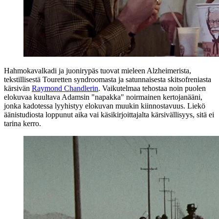
Hahmokavalkadi ja juonirypäs tuovat mieleen Alzheimerista,
tekstillisestä Touretten syndroomasta ja satunnaisesta skitsofreniasta
kärsivän
Raymond Chandlerin
. Vaikutelmaa tehostaa noin puolen
elokuvaa kuultava Adamsin "napakka" noirmainen kertojanääni,
jonka kadotessa lyyhistyy elokuvan muukin kiinnostavuus. Liekö
äänistudiosta loppunut aika vai käsikirjoittajalta kärsivällisyys, sitä ei
tarina kerro.