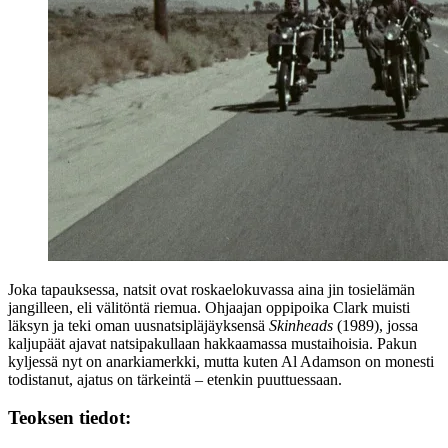
Joka tapauksessa, natsit ovat roskaelokuvassa aina jin tosielämän
jangilleen, eli välitöntä riemua. Ohjaajan oppipoika Clark muisti
läksyn ja teki oman uusnatsipläjäyksensä
Skinheads
(1989), jossa
kaljupäät ajavat natsipakullaan hakkaamassa mustaihoisia. Pakun
kyljessä nyt on anarkiamerkki, mutta kuten Al Adamson on monesti
todistanut, ajatus on tärkeintä – etenkin puuttuessaan.
Teoksen tiedot: