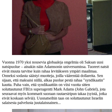
Vuonna 1970 yksi nousevia globaaleja ongelmia oli Saksan uusi
natsipuolue – ainakin näin Adamsonin universumissa. Tuoreet natsit
eivät muuta tarvitse kuin rahaa levitäkseen ympäri maailmaa.
Onneksi sodasta säästyi muotteja, joilla väärentää dollareita. Sen
sijaan, että maksaisi niillä, alkaa puolue pestä rahaa "syndikaatin"
kautta. Paha vain, että syndikaattiin on viisi vuotta sitten
soluttautunut FBI:n superagentti Mark Adams (
John Gabriel
), jota
seuraavat myös kommarit suoraan rautaesiripun takaa (syistä, jotka
eivät koskaan selviä). Uusnatseihin taas on soluttautunut Israelin
salaisesta palvelusta juutalaisnainen...