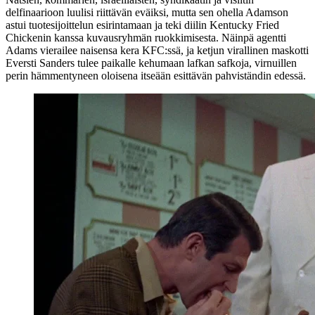
delfinaarioon luulisi riittävän eväiksi, mutta sen ohella Adamson
astui tuotesijoittelun esirintamaan ja teki diilin Kentucky Fried
Chickenin kanssa kuvausryhmän ruokkimisesta. Näinpä agentti
Adams vierailee naisensa kera KFC:ssä, ja ketjun virallinen maskotti
Eversti Sanders tulee paikalle kehumaan lafkan safkoja, virnuillen
perin hämmentyneen oloisena itseään esittävän pahviständin edessä.