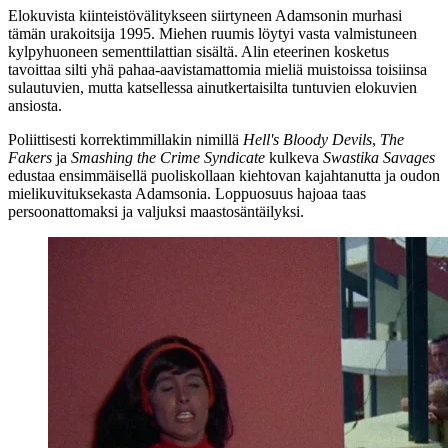
Elokuvista kiinteistövälitykseen siirtyneen Adamsonin murhasi
tämän urakoitsija 1995. Miehen ruumis löytyi vasta valmistuneen
kylpyhuoneen sementtilattian sisältä. Alin eteerinen kosketus
tavoittaa silti yhä pahaa-aavistamattomia mieliä muistoissa toisiinsa
sulautuvien, mutta katsellessa ainutkertaisilta tuntuvien elokuvien
ansiosta.
Poliittisesti korrektimmillakin nimillä
Hell's Bloody Devils
,
The
Fakers
ja
Smashing the Crime Syndicate
kulkeva
Swastika Savages
edustaa ensimmäisellä puoliskollaan kiehtovan kajahtanutta ja oudon
mielikuvituksekasta Adamsonia. Loppuosuus hajoaa taas
persoonattomaksi ja valjuksi maastosäntäilyksi.