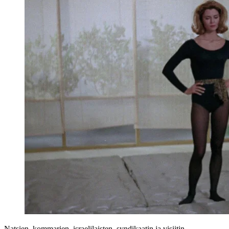
Natsien, kommarien, israelilaisten, syndikaatin ja visiitin