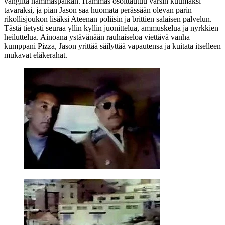
vangilta hammaspaikan. Hammas osoittautuu varsin kuumaksi
tavaraksi, ja pian Jason saa huomata perässään olevan parin
rikollisjoukon lisäksi Ateenan poliisin ja brittien salaisen palvelun.
Tästä tietysti seuraa yllin kyllin juonittelua, ammuskelua ja nyrkkien
heiluttelua. Ainoana ystävänään rauhaiseloa viettävä vanha
kumppani Pizza, Jason yrittää säilyttää vapautensa ja kuitata itselleen
mukavat eläkerahat.