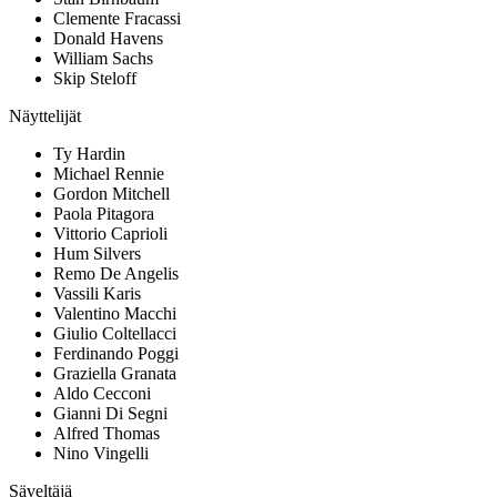
Clemente Fracassi
Donald Havens
William Sachs
Skip Steloff
Näyttelijät
Ty Hardin
Michael Rennie
Gordon Mitchell
Paola Pitagora
Vittorio Caprioli
Hum Silvers
Remo De Angelis
Vassili Karis
Valentino Macchi
Giulio Coltellacci
Ferdinando Poggi
Graziella Granata
Aldo Cecconi
Gianni Di Segni
Alfred Thomas
Nino Vingelli
Säveltäjä