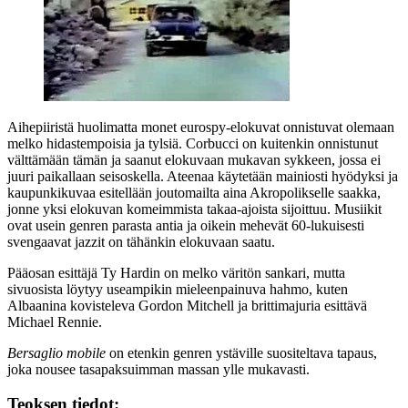
Aihepiiristä huolimatta monet eurospy-elokuvat onnistuvat olemaan
melko hidastempoisia ja tylsiä. Corbucci on kuitenkin onnistunut
välttämään tämän ja saanut elokuvaan mukavan sykkeen, jossa ei
juuri paikallaan seisoskella. Ateenaa käytetään mainiosti hyödyksi ja
kaupunkikuvaa esitellään joutomailta aina Akropolikselle saakka,
jonne yksi elokuvan komeimmista takaa-ajoista sijoittuu. Musiikit
ovat usein genren parasta antia ja oikein mehevät 60‑lukuisesti
svengaavat jazzit on tähänkin elokuvaan saatu.
Pääosan esittäjä Ty Hardin on melko väritön sankari, mutta
sivuosista löytyy useampikin mieleenpainuva hahmo, kuten
Albaanina kovisteleva
Gordon Mitchell
ja brittimajuria esittävä
Michael Rennie
.
Bersaglio mobile
on etenkin genren ystäville suositeltava tapaus,
joka nousee tasapaksuimman massan ylle mukavasti.
Teoksen tiedot: