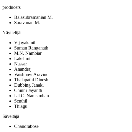
producers
Balasubramanian M.
Saravanan M.
Näyttelijät
Vijayakanth
Suman Ranganath
M.N. Nambiar
Lakshmi
Nassar
Anandraj
Vaishnavi Aravind
Thalapathi Dinesh
Dubbing Janaki
Chinni Jayanth
L.I.C. Narasimhan
Senthil
Thiagu
Säveltäjä
Chandrabose