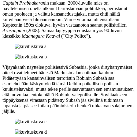
Captain Prabhakaran
in mukaan. 2000‑luvulla mies on
näyttelemisen ohella alkanut harrastamaan politiikkaa, perustanut
oman puolueen ja valittu kansanedustajaksi, mutta ehtii näiltä
kiireiltään vielä filmaamaankin. Viime vuonna tuli ensi-iltaan
Kapteenin 150:s elokuva, hyvän vastaanoton saanut poliisitrilleri
Arasangam
(2008). Samaa lajityyppiä edustaa myös 90‑luvun
klassikko
Maanagara Kaaval
("City Police").
Vijayakanth näyttelee poliisietsivä Subashia, jonka dirtyharrymäiset
otteet ovat tehneet hänestä Madrasin alamaailman kauhun.
Pidätettyään kansainvälisen terroristin Robinin Subash saa
esimieheltään käskyn viedä tämä Delhiin paikallisen poliisin
kuulusteltavaksi, mutta tekee perille saavuttuaan sen emämunauksen
että luovuttaa lentokentällä Robinin valepoliiseille. Sovittaakseen
töppäyksensä virastaan pidätetty Subash jää siviilinä tutkimaan
tapausta ja pääsee Intian pääministerin henkeä uhkaavan salajuonen
jäljille.