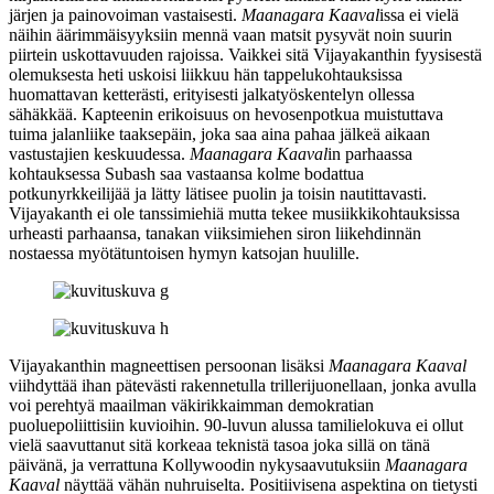
järjen ja painovoiman vastaisesti.
Maanagara Kaaval
issa ei vielä
näihin äärimmäisyyksiin mennä vaan matsit pysyvät noin suurin
piirtein uskottavuuden rajoissa. Vaikkei sitä Vijayakanthin fyysisestä
olemuksesta heti uskoisi liikkuu hän tappelukohtauksissa
huomattavan ketterästi, erityisesti jalkatyöskentelyn ollessa
sähäkkää. Kapteenin erikoisuus on hevosenpotkua muistuttava
tuima jalanliike taaksepäin, joka saa aina pahaa jälkeä aikaan
vastustajien keskuudessa.
Maanagara Kaaval
in parhaassa
kohtauksessa Subash saa vastaansa kolme bodattua
potkunyrkkeilijää ja lätty lätisee puolin ja toisin nautittavasti.
Vijayakanth ei ole tanssimiehiä mutta tekee musiikkikohtauksissa
urheasti parhaansa, tanakan viiksimiehen siron liikehdinnän
nostaessa myötätuntoisen hymyn katsojan huulille.
Vijayakanthin magneettisen persoonan lisäksi
Maanagara Kaaval
viihdyttää ihan pätevästi rakennetulla trillerijuonellaan, jonka avulla
voi perehtyä maailman väkirikkaimman demokratian
puoluepoliittisiin kuvioihin. 90‑luvun alussa tamilielokuva ei ollut
vielä saavuttanut sitä korkeaa teknistä tasoa joka sillä on tänä
päivänä, ja verrattuna Kollywoodin nykysaavutuksiin
Maanagara
Kaaval
näyttää vähän nuhruiselta. Positiivisena aspektina on tietysti