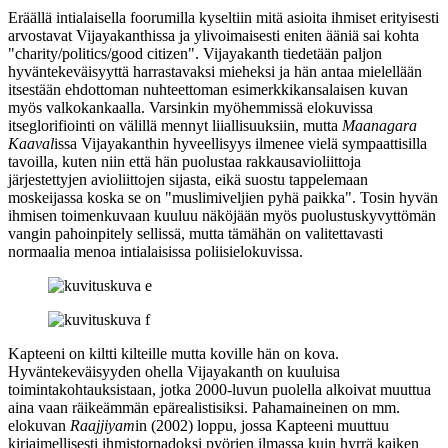
Eräällä intialaisella foorumilla kyseltiin mitä asioita ihmiset erityisesti
arvostavat Vijayakanthissa ja ylivoimaisesti eniten ääniä sai kohta
"charity/politics/good citizen". Vijayakanth tiedetään paljon
hyväntekeväisyyttä harrastavaksi mieheksi ja hän antaa mielellään
itsestään ehdottoman nuhteettoman esimerkkikansalaisen kuvan
myös valkokankaalla. Varsinkin myöhemmissä elokuvissa
itseglorifiointi on välillä mennyt liiallisuuksiin, mutta
Maanagara
Kaaval
issa Vijayakanthin hyveellisyys ilmenee vielä sympaattisilla
tavoilla, kuten niin että hän puolustaa rakkausavioliittoja
järjestettyjen avioliittojen sijasta, eikä suostu tappelemaan
moskeijassa koska se on "muslimiveljien pyhä paikka". Tosin hyvän
ihmisen toimenkuvaan kuuluu näköjään myös puolustuskyvyttömän
vangin pahoinpitely sellissä, mutta tämähän on valitettavasti
normaalia menoa intialaisissa poliisielokuvissa.
Kapteeni on kiltti kilteille mutta koville hän on kova.
Hyväntekeväisyyden ohella Vijayakanth on kuuluisa
toimintakohtauksistaan, jotka 2000‑luvun puolella alkoivat muuttua
aina vaan räikeämmän epärealistisiksi. Pahamaineinen on mm.
elokuvan
Raajjiyam
in (2002) loppu, jossa Kapteeni muuttuu
kirjaimellisesti ihmistornadoksi pyörien ilmassa kuin hyrrä kaiken