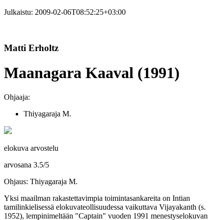
Julkaistu:
2009-02-06T08:52:25+03:00
Matti Erholtz
Maanagara Kaaval (1991)
Ohjaaja:
Thiyagaraja M.
elokuva arvostelu
arvosana
3.5
/
5
Ohjaus: Thiyagaraja M.
Yksi maailman rakastettavimpia toimintasankareita on Intian
tamilinkielisessä elokuvateollisuudessa vaikuttava
Vijayakanth
(s.
1952), lempinimeltään "Captain" vuoden 1991 menestyselokuvan