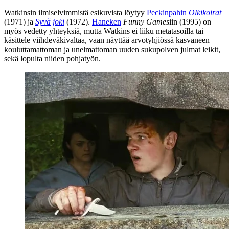
Watkinsin ilmiselvimmistä esikuvista löytyy
Peckinpahin
Olkikoirat
(1971) ja
Syvä joki
(1972).
Haneken
Funny Games
iin (1995) on
myös vedetty yhteyksiä, mutta Watkins ei liiku metatasoilla tai
käsittele viihdeväkivaltaa, vaan näyttää arvotyhjiössä kasvaneen
kouluttamattoman ja unelmattoman uuden sukupolven julmat leikit,
sekä lopulta niiden pohjatyön.