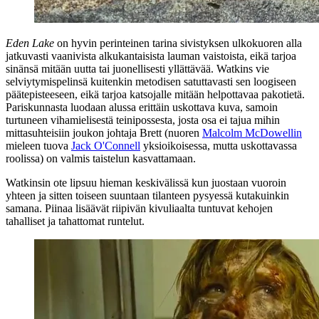
Eden Lake
on hyvin perinteinen tarina sivistyksen ulkokuoren alla
jatkuvasti vaanivista alkukantaisista lauman vaistoista, eikä tarjoa
sinänsä mitään uutta tai juonellisesti yllättävää. Watkins vie
selviytymispelinsä kuitenkin metodisen satuttavasti sen loogiseen
päätepisteeseen, eikä tarjoa katsojalle mitään helpottavaa pakotietä.
Pariskunnasta luodaan alussa erittäin uskottava kuva, samoin
turtuneen vihamielisestä teinipossesta, josta osa ei tajua mihin
mittasuhteisiin joukon johtaja Brett (nuoren
Malcolm McDowellin
mieleen tuova
Jack O'Connell
yksioikoisessa, mutta uskottavassa
roolissa) on valmis taistelun kasvattamaan.
Watkinsin ote lipsuu hieman keskivälissä kun juostaan vuoroin
yhteen ja sitten toiseen suuntaan tilanteen pysyessä kutakuinkin
samana. Piinaa lisäävät riipivän kivuliaalta tuntuvat kehojen
tahalliset ja tahattomat runtelut.