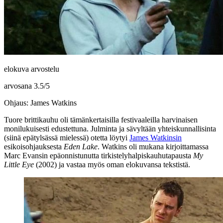
elokuva arvostelu
arvosana
3.5
/
5
Ohjaus: James Watkins
Tuore brittikauhu oli tämänkertaisilla festivaaleilla harvinaisen
monilukuisesti edustettuna. Julminta ja sävyltään yhteiskunnallisinta
(siinä epätylsässä mielessä) otetta löytyi
James Watkinsin
esikoisohjauksesta
Eden Lake
. Watkins oli mukana kirjoittamassa
Marc Evansin epäonnistunutta tirkistelyhalpiskauhutapausta
My
Little Eye
(2002) ja vastaa myös oman elokuvansa tekstistä.