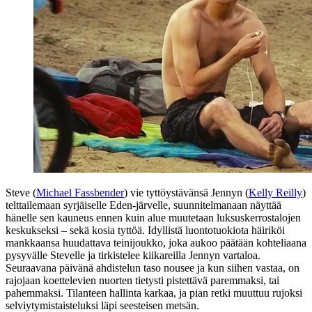
Steve (
Michael Fassbender
) vie tyttöystävänsä Jennyn (
Kelly Reilly
)
telttailemaan syrjäiselle Eden-järvelle, suunnitelmanaan näyttää
hänelle sen kauneus ennen kuin alue muutetaan luksuskerrostalojen
keskukseksi – sekä kosia tyttöä. Idyllistä luontotuokiota häiriköi
mankkaansa huudattava teinijoukko, joka aukoo päätään kohteliaana
pysyvälle Stevelle ja tirkistelee kiikareilla Jennyn vartaloa.
Seuraavana päivänä ahdistelun taso nousee ja kun siihen vastaa, on
rajojaan koettelevien nuorten tietysti pistettävä paremmaksi, tai
pahemmaksi. Tilanteen hallinta karkaa, ja pian retki muuttuu rujoksi
selviytymistaisteluksi läpi seesteisen metsän.