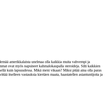
lemää amerikkalaista unelmaa olla kaikkia muita vahvempi ja
mmat ovat myös napsineet kahmalokaupalla steroideja. Silti kaikkien
ellä kuin lapsuudessa. Mikä meni vikaan? Miksi pitää aina olla paras
ittää itselleen vastauksia kiertäen maata, haastatellen asiantuntijoita ja