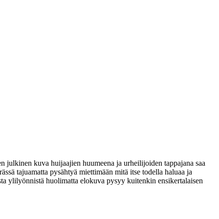
n julkinen kuva huijaajien huumeena ja urheilijoiden tappajana saa
rässä tajuamatta pysähtyä miettimään mitä itse todella haluaa ja
ta ylilyönnistä huolimatta elokuva pysyy kuitenkin ensikertalaisen