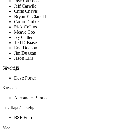
Jose Canseco
Jeff Carwile
Chris Chavis
Bryan E. Clark II
Carlon Colker
Rick Collins
Meave Cox
Jay Cutler
Ted DiBiase
Eric Dodson
Jim Duggan
Jason Ellis
Säveltäjä
Dave Porter
Kuvaaja
Alexander Buono
Levittäjä / Jakelija
BSF Film
Maa