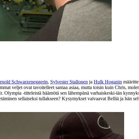
rnold Schwarzeneggerin
,
Sylvester Stallonen
ja
Hulk Hoganin
määritte
mat veljet ovat tavoitelleet samaa asiaa, mutta toisin kuin Chris, mole
Mr. Olympia ‑titteleistä häämötä sen lähempänä varhaiskeski‑iän kynnyks
n vetäminen sellaiseksi tullakseen? Kysymykset vaivaavat Belliä ja hän selv