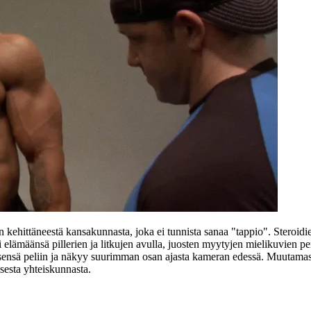
ehittäneestä kansakunnasta, joka ei tunnista sanaa "tappio". Steroidie
 elämäänsä pillerien ja litkujen avulla, juosten myytyjen mielikuvien pe
itsensä peliin ja näkyy suurimman osan ajasta kameran edessä. Muutamas
sesta yhteiskunnasta.