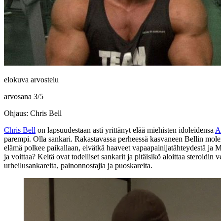
elokuva arvostelu
arvosana
3
/
5
Ohjaus: Chris Bell
Chris Bell
on lapsuudestaan asti yrittänyt elää miehisten idoleidensa
A
parempi. Olla sankari. Rakastavassa perheessä kasvaneen Bellin molem
elämä polkee paikallaan, eivätkä haaveet vapaapainijatähteydestä ja 
ja voittaa? Keitä ovat todelliset sankarit ja pitäisikö aloittaa steroidi
urheilusankareita, painonnostajia ja puoskareita.