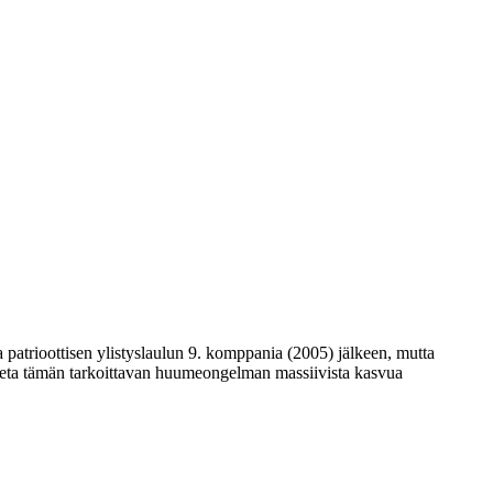
 patrioottisen ylistyslaulun 9. komppania (2005) jälkeen, mutta
odeta tämän tarkoittavan huumeongelman massiivista kasvua