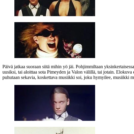
Päivä jatkaa suoraan siitä mihin yö jäi. Pohjimmiltaan yksinkertaisessa
uusiksi, tai aloittaa sota Pimeyden ja Valon välillä, tai jotain. Eloku
puhutaan sekavia, koskettava musiikki soi, joku hymyilee, musiikki mu