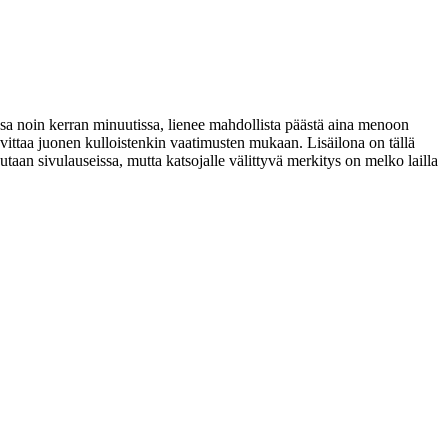
insa noin kerran minuutissa, lienee mahdollista päästä aina menoon
ittaa juonen kulloistenkin vaatimusten mukaan. Lisäilona on tällä
an sivulauseissa, mutta katsojalle välittyvä merkitys on melko lailla