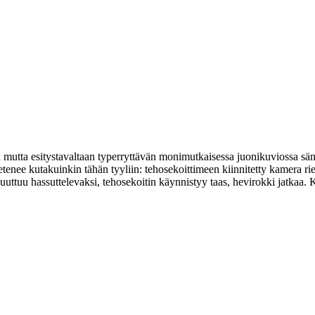
 mutta esitystavaltaan typerryttävän monimutkaisessa juonikuviossa säntäi
va etenee kutakuinkin tähän tyyliin: tehosekoittimeen kiinnitetty kamera
uttuu hassuttelevaksi, tehosekoitin käynnistyy taas, hevirokki jatkaa. 