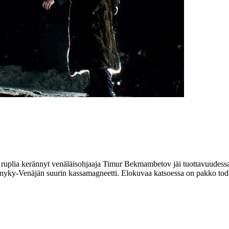
ruplia kerännyt venäläisohjaaja
Timur Bekmambetov
jäi tuottavuudessa
li nyky-Venäjän suurin kassamagneetti. Elokuvaa katsoessa on pakko t