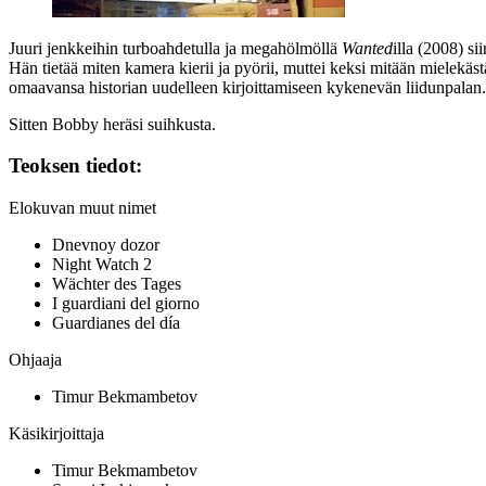
Juuri jenkkeihin turboahdetulla ja megahölmöllä
Wanted
illa (2008) s
Hän tietää miten kamera kierii ja pyörii, muttei keksi mitään mielekäs
omaavansa historian uudelleen kirjoittamiseen kykenevän liidunpalan
Sitten Bobby heräsi suihkusta.
Teoksen tiedot:
Elokuvan muut nimet
Dnevnoy dozor
Night Watch 2
Wächter des Tages
I guardiani del giorno
Guardianes del día
Ohjaaja
Timur Bekmambetov
Käsikirjoittaja
Timur Bekmambetov