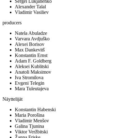
Sergei Lukjanenko
Alexander Talal
Vladimir Vasiliev
producers
Natela Abuladze
Varvara Avdjuško
Alexei Borisov
Max Dankevitš
Konstantin Ernst
Adam F. Goldberg
Aleksei Kublitski
Anatoli Maksimov
Iva Stromilova
Evgeni Telegin
Mara Tuleutajeva
Näyttelijät
Konstantin Habenski
Maria Porošina
Vladimir Menšov
Galina Tjunina
Viktor Veržbitski
Žanna Friske