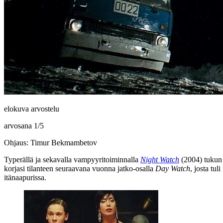
elokuva arvostelu
arvosana
1
/
5
Ohjaus: Timur Bekmambetov
Typerällä ja sekavalla vampyyritoiminnalla
Night Watch
(2004) tukun 
korjasi tilanteen seuraavana vuonna jatko‑osalla
Day Watch
, josta tu
itänaapurissa.