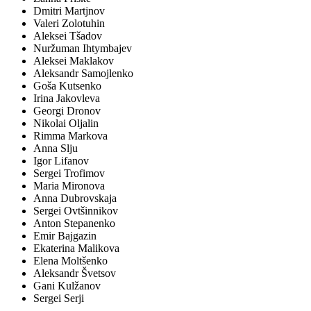
Dmitri Martjnov
Valeri Zolotuhin
Aleksei Tšadov
Nuržuman Ihtymbajev
Aleksei Maklakov
Aleksandr Samojlenko
Goša Kutsenko
Irina Jakovleva
Georgi Dronov
Nikolai Oljalin
Rimma Markova
Anna Slju
Igor Lifanov
Sergei Trofimov
Maria Mironova
Anna Dubrovskaja
Sergei Ovtšinnikov
Anton Stepanenko
Emir Bajgazin
Ekaterina Malikova
Elena Moltšenko
Aleksandr Švetsov
Gani Kulžanov
Sergei Serji