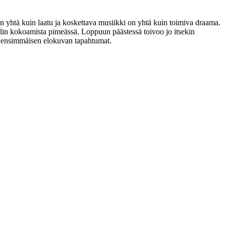
on yhtä kuin laatu ja koskettava musiikki on yhtä kuin toimiva draama.
pelin kokoamista pimeässä. Loppuun päästessä toivoo jo itsekin
ös ensimmäisen elokuvan tapahtumat.