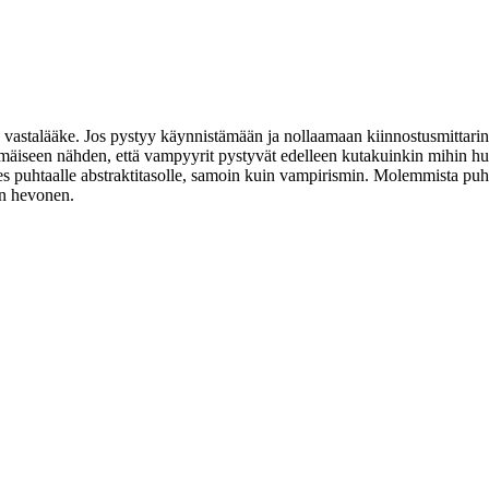
iva vastalääke. Jos pystyy käynnistämään ja nollaamaan kiinnostusmittar
mmäiseen nähden, että vampyyrit pystyvät edelleen kutakuinkin mihin huv
puhtaalle abstraktitasolle, samoin kuin vampirismin. Molemmista puhuta
an hevonen.