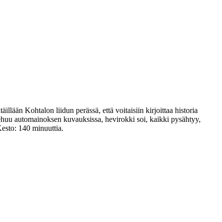
llään Kohtalon liidun perässä, että voitaisiin kirjoittaa historia
 riehuu automainoksen kuvauksissa, hevirokki soi, kaikki pysähtyy,
Kesto: 140 minuuttia.