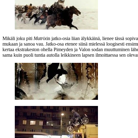
Mikäli joku piti
Matrix
in jatko-osia liian älykkäinä, lienee tässä sop
mukaan ja sanoa vau. Jatko‑osa etenee siinä mielessä loogisesti ensi
kertaa ekstrakeston ohella Pimeyden ja Valon sodan muuttuminen lähes 
sama kuin puoli tuntia autolla leikkineen lapsen ilmoittaessa sen olev