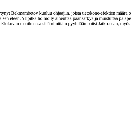
iirtynyt Bekmambetov kuuluu ohjaajiin, joista tietokone-efektien määrä 
tä sen eteen. Ylipitkä hölmöily aiheuttaa päänsärkyä ja muistuttaa pala
. Elokuvan maailmassa sillä nimittäin pyyhitään paitsi Jatko‑osan, my