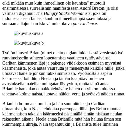
eikä mikään muu kuin ihmeellinen ole kaunista"
muotoili
ensimmäisessä surrealismin manifestissaan
André Breton
, ja olisi
varmaan digannut
The Hungry Snake Woman
ista, joka on
indonesialaisen fantasiakauhun ihmeellisimpiä saavutuksia ja
suoraan alitajuntaan iskevä unielokuva
par exellence
.
Työtön luuseri Brian (nimet otettu englanninkielisestä versiosta) lyö
ruuvimeisselin suhteen lopettamista vaatineen tyttöystävänsä
Carlitan kämmenen läpi ja pakenee viidakkoon etsimään myyttistä
käärmenaista, joka antaa vaurautta ja menestystä kaikille niille, jotka
uhraavat hänelle jonkun rakkaimmistaan. Vyötäröstä alaspäin
käärmeeksi loihditun Neelan ja tämän kääpiöaviomiehen
avustuksella matelijakuningatar löytyykin, mutta tämä antaa
Brianille hankalan ennakkotehtävän: hänen on viikon kuluessa
tapettava kolme naista, juotava näiden verta ja syötävä näiden rinnat.
Brianilta homma ei onnistu ja hän suunnittelee jo Carlitan
uhraamista, kun Neela ehdottaa parempaa diiliä: jos Brian muuttaa
käärmenaisen takaisin käärmeeksi pistämällä tämän niskaan neulan
rakastelun aikana, Neela antaa Brianille mitä hän haluaa ilman sen
kummempia uhreja. Näin tapahtuukin ja Brianista tulee limainen