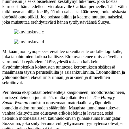
huumeisiin ja seksibisnekseen keskittynyt liikemies, joka kostaa
karmeasti häntä edelleen vieroksuvalle Carlitan perheelle. Tällä välin
tutkimusmatkailija Joe löytää uima-altaasta käärmeen, jonka niskasta
törröttää outo piikki. Joe poistaa piikin ja käärme muuttuu naiseksi,
joka muistuttaa erehdyttävästi hänen tyttöystäväänsä Suzya...
Mitkään juonisynopsikset eivät tee oikeutta sille oudolle logiikalle,
joka tapahtumien kulkua hallitsee. Elokuva etenee unissakävelijän
varmuudella epätodennäköisyydestä toiseen kaikkein
älyttömimpienkin kohtausten tuntuessa kertomuksen sisäisessä
maailmassa täysin perustelluilta ja asiaankuuluvilta. Luonnollinen ja
yliluonnollinen elävät rinta rinnan, ja arkinen ja ihmeellinen
sekoittuvat.
Perinteisiä eksploitaatioelementtejä kääpiöineen, moottorisahoineen,
ihmissyönteineen jne. riittää, mutta jollain ilveellä
The Hungry
Snake Woman
onnistuu nousemaan materiaalinsa yläpuolelle
jonnekin aidon runouden sfääreihin. Maagista tunnelmaa tukevat
vanhaa käsityötaitoa edustavat erikoisefektit ja lavasteet, sekä
tietenkin indonesialaisen kauhuelokuvan jylhänkaunis kuningatar
Suzzanna
, joka säilyttää aina viilipyttymäisen tyyneytensä olivatpa
puitteet miten levottomat tahansa.