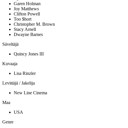
Garen Holman
Joy Matthews
Clifton Powell
Too $hort
Christopher M. Brown
Stacy Arnell
Dwayne Barnes
Säveltäjä
Quincy Jones III
Kuvaaja
Lisa Rinzler
Levittäjä / Jakelija
New Line Cinema
Maa
USA
Genre