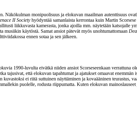
teen. Näkökulman monipuolisuus ja elokuvan maailman autenttisuus ovatk
nace II Society
hyödyntää samanlaista kerrontaa kuin
Martin Scorsese
litusti liikkuvasta kamerasta, jonka ajoilla mm. näytetään katsojalle ym
vasta musiikin käytöstä. Samat ansiot pätevät myös unohtumattomaan
Dea
ttiviidakossa ennen sotaa ja sen jälkeen.
kuvia 1990‑luvulta eivätkä niiden ansiot Scorseseenkaan verrattuna ol
tka tajusivat, että elokuvan tapahtumat ja ajatukset omaavat enemmän is
 kuvastoksi ei riitä suttuinen näyttäminen ja kovaääninen teurastus, vaa
mmallekin puolelle, rodusta riippumatta. Kuten elokuvan mainoslauseet ju