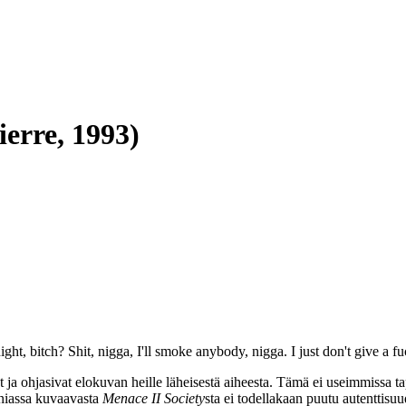
ierre, 1993)
t, bitch? Shit, nigga, I'll smoke anybody, nigga. I just don't give a fuck
at ja ohjasivat elokuvan heille läheisestä aiheesta. Tämä ei useimmissa t
orniassa kuvaavasta
Menace II Society
sta ei todellakaan puutu autenttisu