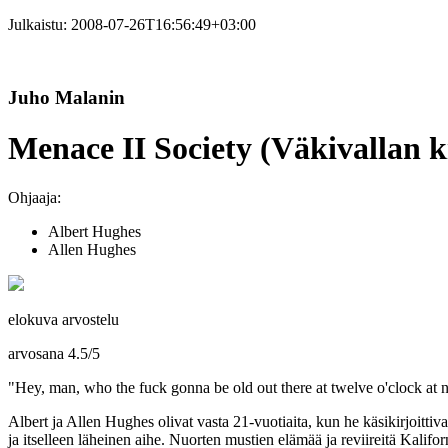
Julkaistu:
2008-07-26T16:56:49+03:00
Juho Malanin
Menace II Society (Väkivallan k
Ohjaaja:
Albert Hughes
Allen Hughes
elokuva arvostelu
arvosana
4.5
/
5
"Hey, man, who the fuck gonna be old out there at twelve o'clock at nigh
Albert
ja
Allen Hughes
olivat vasta 21‑vuotiaita, kun he käsikirjoittiv
ja itselleen läheinen aihe. Nuorten mustien elämää ja reviireitä Kalif