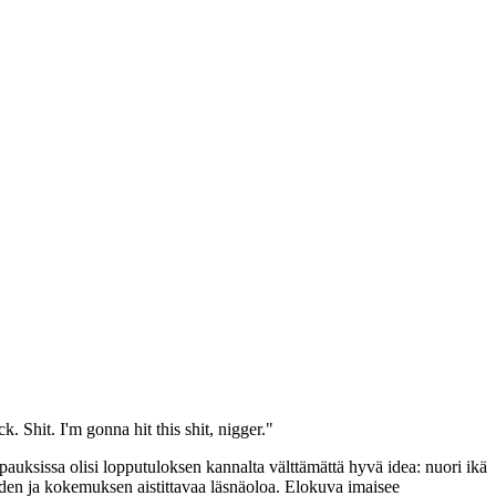
. Shit. I'm gonna hit this shit, nigger."
apauksissa olisi lopputuloksen kannalta välttämättä hyvä idea: nuori ikä
uden ja kokemuksen aistittavaa läsnäoloa. Elokuva imaisee