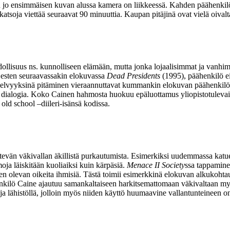
en jo ensimmäisen kuvan alussa kamera on liikkeessä. Kahden päähenkil
katsoja viettää seuraavat 90 minuuttia. Kaupan pitäjinä ovat vielä oivalt
dollisuus ns. kunnolliseen elämään, mutta jonka lojaalisimmat ja vanhimm
ljesten seuraavassakin elokuvassa
Dead Presidents
(1995), päähenkilö e
elvyyksinä pitäminen vieraannuttavat kummankin elokuvan päähenkilöä en
man dialogia. Koko Cainen hahmosta huokuu epäluottamus yliopistotulevais
 old school –diileri-isänsä kodissa.
 kytevän väkivallan äkillistä purkautumista. Esimerkiksi uudemmassa ka
ja läiskitään kuoliaiksi kuin kärpäsiä.
Menace II Society
ssa tappaminen
ijöiden olevan oikeita ihmisiä. Tästä toimii esimerkkinä elokuvan alkukoh
enkilö Caine ajautuu samankaltaiseen harkitsemattomaan väkivaltaan 
a ja lähistöllä, jolloin myös niiden käyttö huumaavine vallantunteineen o