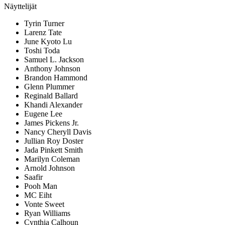
Näyttelijät
Tyrin Turner
Larenz Tate
June Kyoto Lu
Toshi Toda
Samuel L. Jackson
Anthony Johnson
Brandon Hammond
Glenn Plummer
Reginald Ballard
Khandi Alexander
Eugene Lee
James Pickens Jr.
Nancy Cheryll Davis
Jullian Roy Doster
Jada Pinkett Smith
Marilyn Coleman
Arnold Johnson
Saafir
Pooh Man
MC Eiht
Vonte Sweet
Ryan Williams
Cynthia Calhoun