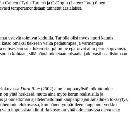
ön Cainen (
Tyrin Turner
) ja O‑Dogin (
Larenz Tate
) öinen
avasti temperamentistaan tunnetut aasialaiset.
at ystävät toimivat kaduilla. Tarjolla olisi myös nuori kaunis
i katso omaksi tiekseen valita pedatumpaa ja varmempaa
tisestään siitä lokerosta, johon he epäröivät alun perin sopivansa.
uutta kohtaan, sillä häntä odotetaan toisaalla jatkuvasti osallistumaan
tuelokuvassa
Dark Blue
(2002) alun kaupparyöstö tolkuttomine
 on yhtä herkässä, mutta aina myös karun realistisilla ja
taus ja onnettoman ajattelemattoman kaupanpitäjän sanallinen töksäytys,
myöhemmin elokuvassa, kun hänen ympärilleen langennut verkko
n vain impulssista kiinni. Ja kosto on yhtä odotettavissa oleva teko