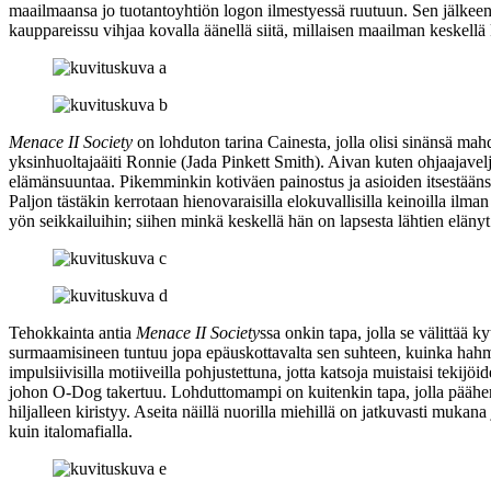
maailmaansa jo tuotantoyhtiön logon ilmestyessä ruutuun. Sen jälke
kauppareissu vihjaa kovalla äänellä siitä, millaisen maailman keskellä 
Menace II Society
on lohduton tarina Cainesta, jolla olisi sinänsä mah
yksinhuoltajaäiti Ronnie (
Jada Pinkett Smith
). Aivan kuten ohjaajave
elämänsuuntaa. Pikemminkin kotiväen painostus ja asioiden itsestääns
Paljon tästäkin kerrotaan hienovaraisilla elokuvallisilla keinoilla il
yön seikkailuihin; siihen minkä keskellä hän on lapsesta lähtien elänyt
Tehokkainta antia
Menace II Society
ssa onkin tapa, jolla se välittää
surmaamisineen tuntuu jopa epäuskottavalta sen suhteen, kuinka hahmo
impulsiivisilla motiiveilla pohjustettuna, jotta katsoja muistaisi tek
johon O‑Dog takertuu. Lohduttomampi on kuitenkin tapa, jolla pääh
hiljalleen kiristyy. Aseita näillä nuorilla miehillä on jatkuvasti mukan
kuin italomafialla.