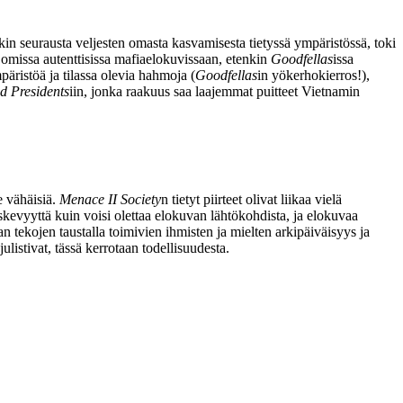
in seurausta veljesten omasta kasvamisesta tietyssä ympäristössä, toki
omissa autenttisissa mafiaelokuvissaan, etenkin
Goodfellas
issa
päristöä ja tilassa olevia hahmoja (
Goodfellas
in yökerhokierros!),
d Presidents
iin, jonka raakuus saa laajemmat puitteet Vietnamin
e vähäisiä.
Menace II Society
n tietyt piirteet olivat liikaa vielä
kevyyttä kuin voisi olettaa elokuvan lähtökohdista, ja elokuvaa
n tekojen taustalla toimivien ihmisten ja mielten arkipäiväisyys ja
listivat, tässä kerrotaan todellisuudesta.