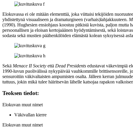
Elokuvassa ei ole mitään elementtiä, joka viittaisi tekijöiden nuoruu
yhdistettynä visuaaliseen ja dramaturgiseen (varhais)lahjakkuuteen.
Me
(1990). Hughesien ensiohjaus koostuu pitkistä kuvista, paljon mutta hal
persoonallisen ja eloisan kertojaäänen hyödyntämisestä, sekä loista
sodasta sekä mustien päähenkilöiden elämästä kolean syksyisessä asfal
Sekä
Menace II Society
että
Dead Presidents
edustavat väkevimpiä elo
1990‑luvun puolivälissä nykypäivää vauhkommille brittisensoreille, jo
sensuroitiin väkivaltaisten ampumisten osalta. Jälleen kerran julmuuden
tuttuus, jokin mikä tulee häiritsevän lähelle katsojaa rapakon valkoise
Teoksen tiedot:
Elokuvan muut nimet
Väkivallan kierre
Elokuvan muut nimet