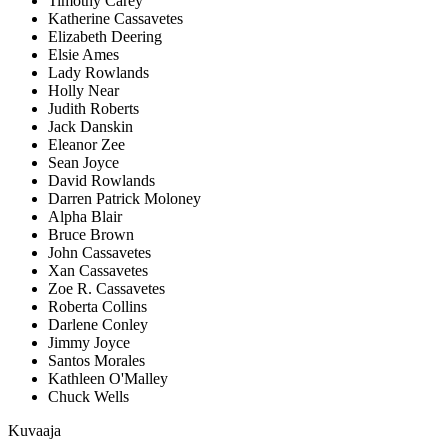
Timothy Carey
Katherine Cassavetes
Elizabeth Deering
Elsie Ames
Lady Rowlands
Holly Near
Judith Roberts
Jack Danskin
Eleanor Zee
Sean Joyce
David Rowlands
Darren Patrick Moloney
Alpha Blair
Bruce Brown
John Cassavetes
Xan Cassavetes
Zoe R. Cassavetes
Roberta Collins
Darlene Conley
Jimmy Joyce
Santos Morales
Kathleen O'Malley
Chuck Wells
Kuvaaja