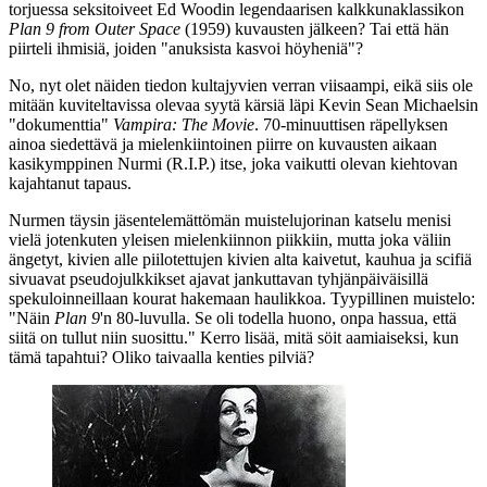
torjuessa seksitoiveet
Ed Woodin
legendaarisen kalkkunaklassikon
Plan 9 from Outer Space
(1959) kuvausten jälkeen? Tai että hän
piirteli ihmisiä, joiden
"anuksista kasvoi höyheniä"
?
No, nyt olet näiden tiedon kultajyvien verran viisaampi, eikä siis ole
mitään kuviteltavissa olevaa syytä kärsiä läpi
Kevin Sean Michaelsin
"dokumenttia"
Vampira: The Movie
. 70‑minuuttisen räpellyksen
ainoa siedettävä ja mielenkiintoinen piirre on kuvausten aikaan
kasikymppinen Nurmi (R.I.P.) itse, joka vaikutti olevan kiehtovan
kajahtanut tapaus.
Nurmen täysin jäsentelemättömän muistelujorinan katselu menisi
vielä jotenkuten yleisen mielenkiinnon piikkiin, mutta joka väliin
ängetyt, kivien alle piilotettujen kivien alta kaivetut, kauhua ja scifiä
sivuavat pseudojulkkikset ajavat jankuttavan tyhjänpäiväisillä
spekuloinneillaan kourat hakemaan haulikkoa. Tyypillinen muistelo:
"Näin
Plan 9
'n 80‑luvulla. Se oli todella huono, onpa hassua, että
siitä on tullut niin suosittu."
Kerro lisää, mitä söit aamiaiseksi, kun
tämä tapahtui? Oliko taivaalla kenties pilviä?