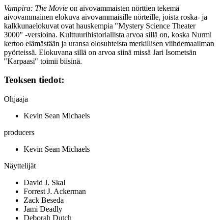
Vampira: The Movie
on aivovammaisten nörttien tekemä
aivovammainen elokuva aivovammaisille nörteille, joista roska‑ ja
kalkkunaelokuvat ovat hauskempia "Mystery Science Theater
3000" ‑versioina. Kulttuurihistoriallista arvoa sillä on, koska Nurmi
kertoo elämästään ja uransa olosuhteista merkillisen viihdemaailman
pyörteissä. Elokuvana sillä on arvoa siinä missä
Jari Isometsän
"Karpaasi" toimii biisinä.
Teoksen tiedot:
Ohjaaja
Kevin Sean Michaels
producers
Kevin Sean Michaels
Näyttelijät
David J. Skal
Forrest J. Ackerman
Zack Beseda
Jami Deadly
Deborah Dutch