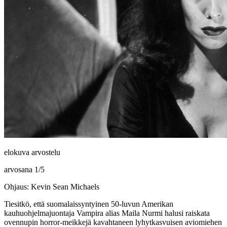
elokuva arvostelu
arvosana
1
/
5
Ohjaus: Kevin Sean Michaels
Tiesitkö, että suomalaissyntyinen 50‑luvun Amerikan
kauhuohjelmajuontaja
Vampira
alias
Maila Nurmi
halusi raiskata
ovennupin horror-meikkejä kavahtaneen lyhytkasvuisen aviomiehen