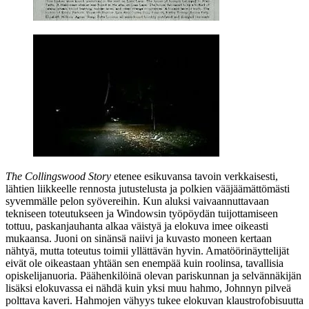
The Collingswood Story
etenee esikuvansa tavoin verkkaisesti,
lähtien liikkeelle rennosta jutustelusta ja polkien vääjäämättömästi
syvemmälle pelon syövereihin. Kun aluksi vaivaannuttavaan
tekniseen toteutukseen ja Windowsin työpöydän tuijottamiseen
tottuu, paskanjauhanta alkaa väistyä ja elokuva imee oikeasti
mukaansa. Juoni on sinänsä naiivi ja kuvasto moneen kertaan
nähtyä, mutta toteutus toimii yllättävän hyvin. Amatöörinäyttelijät
eivät ole oikeastaan yhtään sen enempää kuin roolinsa, tavallisia
opiskelijanuoria. Päähenkilöinä olevan pariskunnan ja selvännäkijän
lisäksi elokuvassa ei nähdä kuin yksi muu hahmo, Johnnyn pilveä
polttava kaveri. Hahmojen vähyys tukee elokuvan klaustrofobisuutta