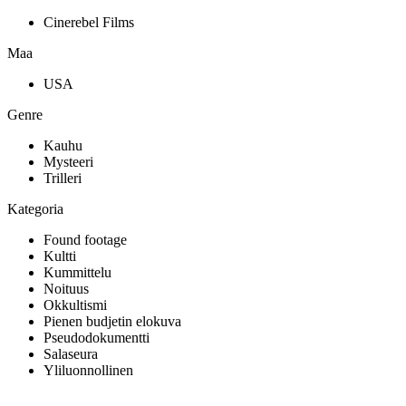
Cinerebel Films
Maa
USA
Genre
Kauhu
Mysteeri
Trilleri
Kategoria
Found footage
Kultti
Kummittelu
Noituus
Okkultismi
Pienen budjetin elokuva
Pseudodokumentti
Salaseura
Yliluonnollinen