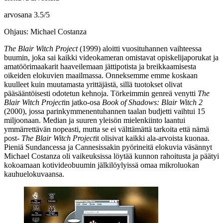
arvosana
3.5
/
5
Ohjaus: Michael Costanza
The Blair Witch Project
(1999) aloitti vuosituhannen vaihteessa
buumin, joka sai kaikki videokameran omistavat opiskelijaporukat ja
amatöörimaakarit haaveilemaan jättipotista ja breikkaamisesta
oikeiden elokuvien maailmassa. Onneksemme emme koskaan
kuulleet kuin muutamasta yrittäjästä, sillä tuotokset olivat
pääsääntöisesti odotetun kehnoja. Törkeimmin genreä venytti
The
Blair Witch Project
in jatko‑osa
Book of Shadows: Blair Witch 2
(2000), jossa parinkymmenentuhannen taalan budjetti vaihtui 15
miljoonaan. Median ja suuren yleisön mielenkiinto laantui
ymmärrettävän nopeasti, mutta se ei välttämättä tarkoita että nämä
post‑
The Blair Witch Project
it olisivat kaikki ala‑arvoista kuonaa.
Pieniä Sundancessa ja Cannesissakin pyörineitä elokuvia väsännyt
Michael Costanza
oli vaikeuksissa löytää kunnon rahoitusta ja päätyi
kokoamaan kotivideobuumin jälkilöylyissä omaa mikroluokan
kauhuelokuvaansa.