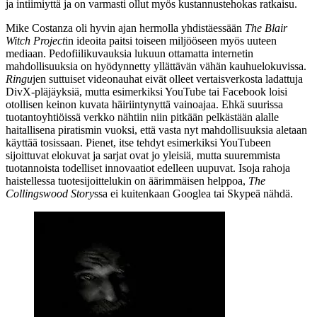
ja intiimiyttä ja on varmasti ollut myös kustannustehokas ratkaisu.
Mike Costanza
oli hyvin ajan hermolla yhdistäessään
The Blair
Witch Project
in ideoita paitsi toiseen miljööseen myös uuteen
mediaan. Pedofiilikuvauksia lukuun ottamatta internetin
mahdollisuuksia on hyödynnetty yllättävän vähän kauhuelokuvissa.
Ringu
jen suttuiset videonauhat eivät olleet vertaisverkosta ladattuja
DivX-pläjäyksiä, mutta esimerkiksi YouTube tai Facebook loisi
otollisen keinon kuvata häiriintynyttä vainoajaa. Ehkä suurissa
tuotantoyhtiöissä verkko nähtiin niin pitkään pelkästään alalle
haitallisena piratismin vuoksi, että vasta nyt mahdollisuuksia aletaan
käyttää tosissaan. Pienet, itse tehdyt esimerkiksi YouTubeen
sijoittuvat elokuvat ja sarjat ovat jo yleisiä, mutta suuremmista
tuotannoista todelliset innovaatiot edelleen uupuvat. Isoja rahoja
haistellessa tuotesijoittelukin on äärimmäisen helppoa,
The
Collingswood Story
ssa ei kuitenkaan Googlea tai Skypeä nähdä.