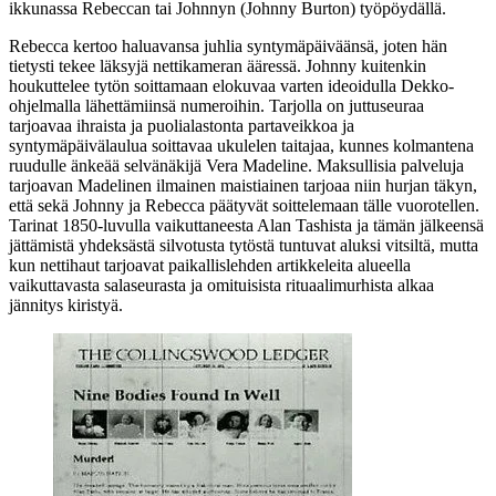
ikkunassa Rebeccan tai Johnnyn (
Johnny Burton
) työpöydällä.
Rebecca kertoo haluavansa juhlia syntymäpäiväänsä, joten hän
tietysti tekee läksyjä nettikameran ääressä. Johnny kuitenkin
houkuttelee tytön soittamaan elokuvaa varten ideoidulla Dekko-
ohjelmalla lähettämiinsä numeroihin. Tarjolla on juttuseuraa
tarjoavaa ihraista ja puolialastonta partaveikkoa ja
syntymäpäivälaulua soittavaa ukulelen taitajaa, kunnes kolmantena
ruudulle änkeää selvänäkijä Vera Madeline. Maksullisia palveluja
tarjoavan Madelinen ilmainen maistiainen tarjoaa niin hurjan täkyn,
että sekä Johnny ja Rebecca päätyvät soittelemaan tälle vuorotellen.
Tarinat 1850‑luvulla vaikuttaneesta Alan Tashista ja tämän jälkeensä
jättämistä yhdeksästä silvotusta tytöstä tuntuvat aluksi vitsiltä, mutta
kun nettihaut tarjoavat paikallislehden artikkeleita alueella
vaikuttavasta salaseurasta ja omituisista rituaalimurhista alkaa
jännitys kiristyä.