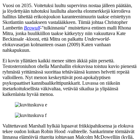
Vuosi on 2035. Voitetuksi luultu supervirus nostaa jälleen päätään,
ja löydettyään tuhotuksi luullulta alueelta elonmerkkejä kieroileva
hallitus lähettää erikoisjoukon karanteenimuurin taakse eristettyyn
Skotlantiin saadakseen vastalääkkeen. Tiimiä johtaa
Christopher
Lambertin
Beowulf
-"tulkinnasta" muistettava entinen malli
Rhona
Mitra
, jonka huulikiillon taakse kätkeytyy niin vakuuttava
Kate
Beckinsale
‑klooni, että Mitra on palkattu
Underworld
-
elokuvasarjan kolmanteen osaan (2009) Katen vanhaan
nahkapukuun.
Ei kovin yllättäen kaikki menee sitten äkkiä päin persettä.
Testosteroniuhon ohella Marshallin elokuvissa toistuu kuvio pienestä
ryhmästä yrittämässä suorittaa tehtäväänsä kunnes helvetti repeää
valloilleen. Nyt menon keskeyttävät post-apokalyptisen
psykopaattiset kannibaalikelttipunkkarit. Luvassa on räikeän
itsetarkoituksellista väkivaltaa, vetävää sikailua ja ylipäänsä
kaikenlaista hyvää menoa.
Valitettavasti Marshall hylkää lupaavat friikkipahiksensa ja elokuva
tekee oudon loikan Robin Hood ‑vaihteelle. Sankarimme törmäävät
linnassa elämöiviä ritareita johtavaan
Malcolm McDowelliin
(kyllä,