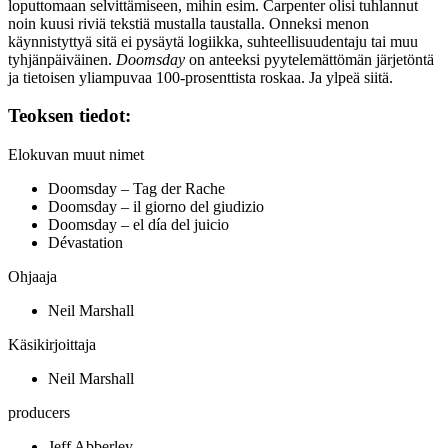
loputtomaan selvittämiseen, mihin esim. Carpenter olisi tuhlannut
noin kuusi riviä tekstiä mustalla taustalla. Onneksi menon
käynnistyttyä sitä ei pysäytä logiikka, suhteellisuudentaju tai muu
tyhjänpäiväinen.
Doomsday
on anteeksi pyytelemättömän järjetöntä
ja tietoisen yliampuvaa 100‑prosenttista roskaa. Ja ylpeä siitä.
Teoksen tiedot:
Elokuvan muut nimet
Doomsday – Tag der Rache
Doomsday – il giorno del giudizio
Doomsday – el día del juicio
Dévastation
Ohjaaja
Neil Marshall
Käsikirjoittaja
Neil Marshall
producers
Jeff Abberley