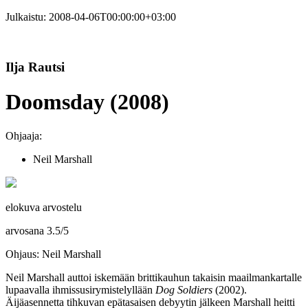
Julkaistu:
2008-04-06T00:00:00+03:00
Ilja Rautsi
Doomsday (2008)
Ohjaaja:
Neil Marshall
elokuva arvostelu
arvosana
3.5
/
5
Ohjaus: Neil Marshall
Neil Marshall
auttoi iskemään brittikauhun takaisin maailmankartalle
lupaavalla ihmissusirymistelyllään
Dog Soldiers
(2002).
Äijäasennetta tihkuvan epätasaisen debyytin jälkeen Marshall heitti