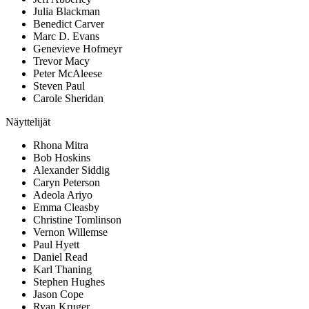
Julia Blackman
Benedict Carver
Marc D. Evans
Genevieve Hofmeyr
Trevor Macy
Peter McAleese
Steven Paul
Carole Sheridan
Näyttelijät
Rhona Mitra
Bob Hoskins
Alexander Siddig
Caryn Peterson
Adeola Ariyo
Emma Cleasby
Christine Tomlinson
Vernon Willemse
Paul Hyett
Daniel Read
Karl Thaning
Stephen Hughes
Jason Cope
Ryan Kruger