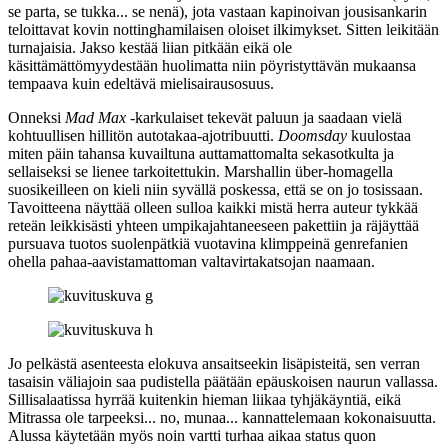
se parta, se tukka... se nenä), jota vastaan kapinoivan jousisankarin
teloittavat kovin nottinghamilaisen oloiset ilkimykset. Sitten leikitään
turnajaisia. Jakso kestää liian pitkään eikä ole
käsittämättömyydestään huolimatta niin pöyristyttävän mukaansa
tempaava kuin edeltävä mielisairausosuus.
Onneksi
Mad Max
‑karkulaiset tekevät paluun ja saadaan vielä
kohtuullisen hillitön autotakaa-ajotribuutti.
Doomsday
kuulostaa
miten päin tahansa kuvailtuna auttamattomalta sekasotkulta ja
sellaiseksi se lienee tarkoitettukin. Marshallin über-homagella
suosikeilleen on kieli niin syvällä poskessa, että se on jo tosissaan.
Tavoitteena näyttää olleen sulloa kaikki mistä herra auteur tykkää
reteän leikkisästi yhteen umpikajahtaneeseen pakettiin ja räjäyttää
pursuava tuotos suolenpätkiä vuotavina klimppeinä genrefanien
ohella pahaa-aavistamattoman valtavirtakatsojan naamaan.
Jo pelkästä asenteesta elokuva ansaitseekin lisäpisteitä, sen verran
tasaisin väliajoin saa pudistella päätään epäuskoisen naurun vallassa.
Sillisalaatissa hyrrää kuitenkin hieman liikaa tyhjäkäyntiä, eikä
Mitrassa ole tarpeeksi... no, munaa... kannattelemaan kokonaisuutta.
Alussa käytetään myös noin vartti turhaa aikaa status quon