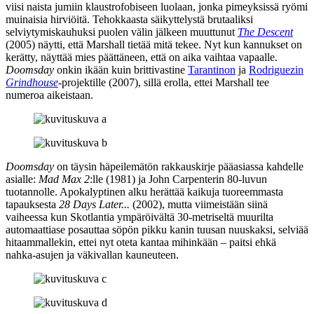
viisi naista jumiin klaustrofobiseen luolaan, jonka pimeyksissä ryömi
muinaisia hirviöitä. Tehokkaasta säikyttelystä brutaaliksi
selviytymiskauhuksi puolen välin jälkeen muuttunut
The Descent
(2005) näytti, että Marshall tietää mitä tekee. Nyt kun kannukset on
kerätty, näyttää mies päättäneen, että on aika vaihtaa vapaalle.
Doomsday
onkin ikään kuin brittivastine
Tarantinon
ja
Rodriguezin
Grindhouse
-projektille (2007), sillä erolla, ettei Marshall tee
numeroa aikeistaan.
Doomsday
on täysin häpeilemätön rakkauskirje pääasiassa kahdelle
asialle:
Mad Max 2
:lle (1981) ja
John Carpenterin
80‑luvun
tuotannolle. Apokalyptinen alku herättää kaikuja tuoreemmasta
tapauksesta
28 Days Later...
(2002), mutta viimeistään siinä
vaiheessa kun Skotlantia ympäröivältä 30‑metriseltä muurilta
automaattiase posauttaa söpön pikku kanin tuusan nuuskaksi, selviää
hitaammallekin, ettei nyt oteta kantaa mihinkään – paitsi ehkä
nahka-asujen ja väkivallan kauneuteen.