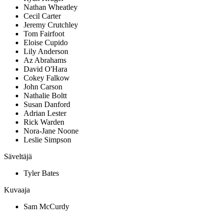
Nathan Wheatley
Cecil Carter
Jeremy Crutchley
Tom Fairfoot
Eloise Cupido
Lily Anderson
Az Abrahams
David O'Hara
Cokey Falkow
John Carson
Nathalie Boltt
Susan Danford
Adrian Lester
Rick Warden
Nora-Jane Noone
Leslie Simpson
Säveltäjä
Tyler Bates
Kuvaaja
Sam McCurdy