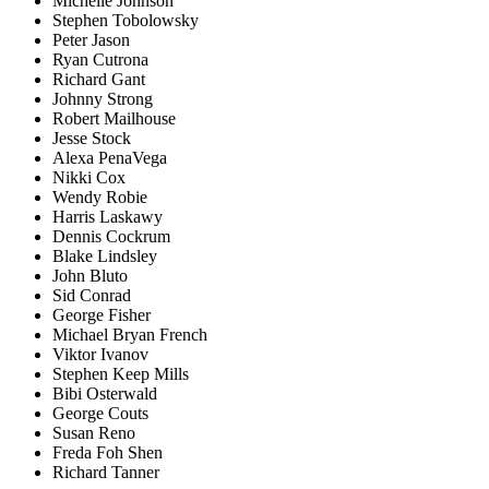
Michelle Johnson
Stephen Tobolowsky
Peter Jason
Ryan Cutrona
Richard Gant
Johnny Strong
Robert Mailhouse
Jesse Stock
Alexa PenaVega
Nikki Cox
Wendy Robie
Harris Laskawy
Dennis Cockrum
Blake Lindsley
John Bluto
Sid Conrad
George Fisher
Michael Bryan French
Viktor Ivanov
Stephen Keep Mills
Bibi Osterwald
George Couts
Susan Reno
Freda Foh Shen
Richard Tanner