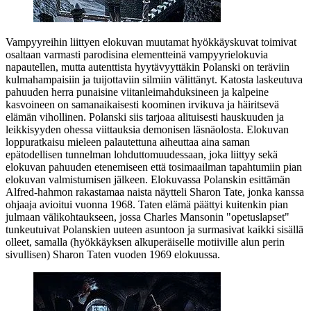
Vampyyreihin liittyen elokuvan muutamat hyökkäyskuvat toimivat
osaltaan varmasti parodisina elementteinä vampyyrielokuvia
napautellen, mutta autenttista hyytävyyttäkin Polanski on teräviin
kulmahampaisiin ja tuijottaviin silmiin välittänyt. Katosta laskeutuva
pahuuden herra punaisine viitanleimahduksineen ja kalpeine
kasvoineen on samanaikaisesti koominen irvikuva ja häiritsevä
elämän vihollinen. Polanski siis tarjoaa alituisesti hauskuuden ja
leikkisyyden ohessa viittauksia demonisen läsnäolosta. Elokuvan
loppuratkaisu mieleen palautettuna aiheuttaa aina saman
epätodellisen tunnelman lohduttomuudessaan, joka liittyy sekä
elokuvan pahuuden etenemiseen että tosimaailman tapahtumiin pian
elokuvan valmistumisen jälkeen. Elokuvassa Polanskin esittämän
Alfred-hahmon rakastamaa naista näytteli
Sharon Tate
, jonka kanssa
ohjaaja avioitui vuonna 1968. Taten elämä päättyi kuitenkin pian
julmaan välikohtaukseen, jossa
Charles Mansonin
"opetuslapset"
tunkeutuivat Polanskien uuteen asuntoon ja surmasivat kaikki sisällä
olleet, samalla (hyökkäyksen alkuperäiselle motiiville alun perin
sivullisen) Sharon Taten vuoden 1969 elokuussa.