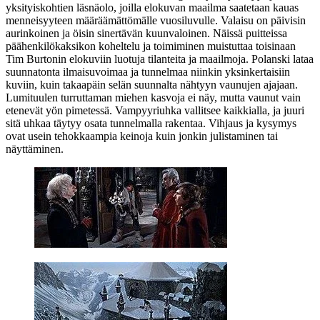
yksityiskohtien läsnäolo, joilla elokuvan maailma saatetaan kauas
menneisyyteen määräämättömälle vuosiluvulle. Valaisu on päivisin
aurinkoinen ja öisin sinertävän kuunvaloinen. Näissä puitteissa
päähenkilökaksikon koheltelu ja toimiminen muistuttaa toisinaan
Tim Burtonin
elokuviin luotuja tilanteita ja maailmoja. Polanski lataa
suunnatonta ilmaisuvoimaa ja tunnelmaa niinkin yksinkertaisiin
kuviin, kuin takaapäin selän suunnalta nähtyyn vaunujen ajajaan.
Lumituulen turruttaman miehen kasvoja ei näy, mutta vaunut vain
etenevät yön pimetessä. Vampyyriuhka vallitsee kaikkialla, ja juuri
sitä uhkaa täytyy osata tunnelmalla rakentaa. Vihjaus ja kysymys
ovat usein tehokkaampia keinoja kuin jonkin julistaminen tai
näyttäminen.