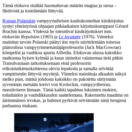
Tämä elokuva sisältää huomattavan määrän magiaa ja surua –
fiktiivistä ja tosielämään liittyvää.
Roman Polanskin
vampyyriaiheisen kauhukomedian käsikirjoitus
syntyi yhteistyössä ohjaajan pitkäaikaisen kirjoituskumppani
Gérard
Brachin
kanssa. Yhdessä he toteuttivat käsikirjoitukset mm.
elokuviin
Repulsion
(1965) ja
Le locataire
(1976). Viimeksi
mainitun tavoin Polanski päätyi itse myös näyttelemään toisessa
pääroolissa vampyyrinmetsästäjäprofessorin (
Jack MacGowran
)
kömpelöä ja vauhkoa apuria Alfredia. Elokuvan alussa kaksikko
matkustaa hyisen kylmää ja kuun siniseksi valaisemaa tietä pitkin
Transilvaniaan tarkoituksenaan etsiä professorin
erikoistutkimuskohteena olevia lepakoita ja samalla selvittää
vampirismiin liittyviä myyttejä. Viimeksi mainittuja alkaakin näkyä
melko pian, minkä johdosta kaksikko on pakotettu siirtymään
syvemmäs metsään kreivi von Krolockin, vampyyriherran,
massiiviseen linnaan. Tämä kaikki tapahtuu lukuisten mokien,
toilailuiden ja vauhdikkuuden saattelemana. Rakennettu maailma on
äärimmäisen irvokas, ja hahmot pyrkivät selviämään siinä hengissä
parhaansa mukaan.