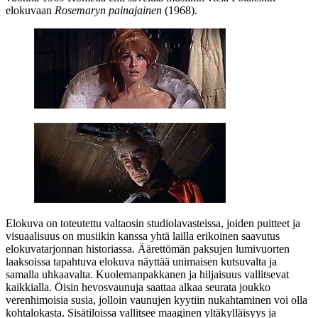
elokuvaan
Rosemaryn painajainen
(1968).
Elokuva on toteutettu valtaosin studiolavasteissa, joiden puitteet ja
visuaalisuus on musiikin kanssa yhtä lailla erikoinen saavutus
elokuvatarjonnan historiassa. Äärettömän paksujen lumivuorten
laaksoissa tapahtuva elokuva näyttää unimaisen kutsuvalta ja
samalla uhkaavalta. Kuolemanpakkanen ja hiljaisuus vallitsevat
kaikkialla. Öisin hevosvaunuja saattaa alkaa seurata joukko
verenhimoisia susia, jolloin vaunujen kyytiin nukahtaminen voi olla
kohtalokasta. Sisätiloissa vallitsee maaginen yltäkylläisyys ja