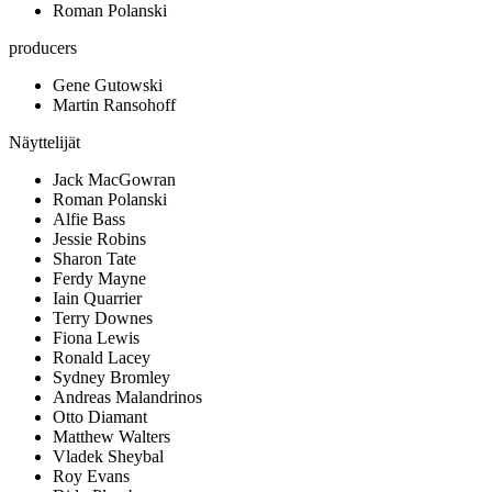
Roman Polanski
producers
Gene Gutowski
Martin Ransohoff
Näyttelijät
Jack MacGowran
Roman Polanski
Alfie Bass
Jessie Robins
Sharon Tate
Ferdy Mayne
Iain Quarrier
Terry Downes
Fiona Lewis
Ronald Lacey
Sydney Bromley
Andreas Malandrinos
Otto Diamant
Matthew Walters
Vladek Sheybal
Roy Evans