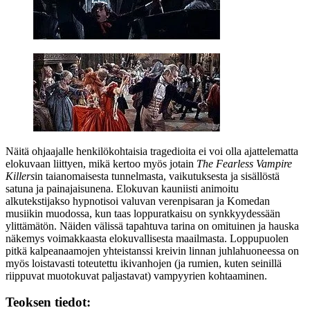
Näitä ohjaajalle henkilökohtaisia tragedioita ei voi olla ajattelematta
elokuvaan liittyen, mikä kertoo myös jotain
The Fearless Vampire
Killers
in taianomaisesta tunnelmasta, vaikutuksesta ja sisällöstä
satuna ja painajaisunena. Elokuvan kauniisti animoitu
alkutekstijakso hypnotisoi valuvan verenpisaran ja Komedan
musiikin muodossa, kun taas loppuratkaisu on synkkyydessään
ylittämätön. Näiden välissä tapahtuva tarina on omituinen ja hauska
näkemys voimakkaasta elokuvallisesta maailmasta. Loppupuolen
pitkä kalpeanaamojen yhteistanssi kreivin linnan juhlahuoneessa on
myös loistavasti toteutettu ikivanhojen (ja rumien, kuten seinillä
riippuvat muotokuvat paljastavat) vampyyrien kohtaaminen.
Teoksen tiedot: