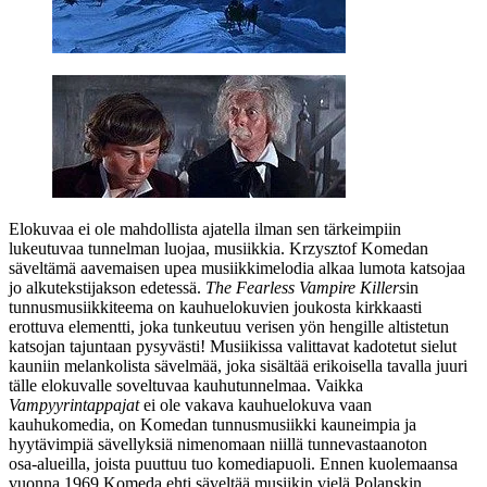
Elokuvaa ei ole mahdollista ajatella ilman sen tärkeimpiin
lukeutuvaa tunnelman luojaa, musiikkia.
Krzysztof Komedan
säveltämä aavemaisen upea musiikkimelodia alkaa lumota katsojaa
jo alkutekstijakson edetessä.
The Fearless Vampire Killers
in
tunnusmusiikkiteema on kauhuelokuvien joukosta kirkkaasti
erottuva elementti, joka tunkeutuu verisen yön hengille altistetun
katsojan tajuntaan pysyvästi! Musiikissa valittavat kadotetut sielut
kauniin melankolista sävelmää, joka sisältää erikoisella tavalla juuri
tälle elokuvalle soveltuvaa kauhutunnelmaa. Vaikka
Vampyyrintappajat
ei ole vakava kauhuelokuva vaan
kauhukomedia, on Komedan tunnusmusiikki kauneimpia ja
hyytävimpiä sävellyksiä nimenomaan niillä tunnevastaanoton
osa‑alueilla, joista puuttuu tuo komediapuoli. Ennen kuolemaansa
vuonna 1969 Komeda ehti säveltää musiikin vielä Polanskin