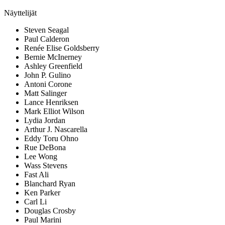
Näyttelijät
Steven Seagal
Paul Calderon
Renée Elise Goldsberry
Bernie McInerney
Ashley Greenfield
John P. Gulino
Antoni Corone
Matt Salinger
Lance Henriksen
Mark Elliot Wilson
Lydia Jordan
Arthur J. Nascarella
Eddy Toru Ohno
Rue DeBona
Lee Wong
Wass Stevens
Fast Ali
Blanchard Ryan
Ken Parker
Carl Li
Douglas Crosby
Paul Marini