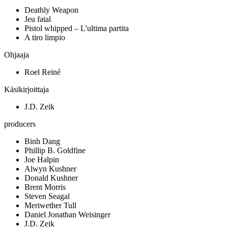
Deathly Weapon
Jeu fatal
Pistol whipped – L'ultima partita
A tiro limpio
Ohjaaja
Roel Reiné
Käsikirjoittaja
J.D. Zeik
producers
Binh Dang
Phillip B. Goldfine
Joe Halpin
Alwyn Kushner
Donald Kushner
Brent Morris
Steven Seagal
Meriwether Tull
Daniel Jonathan Weisinger
J.D. Zeik