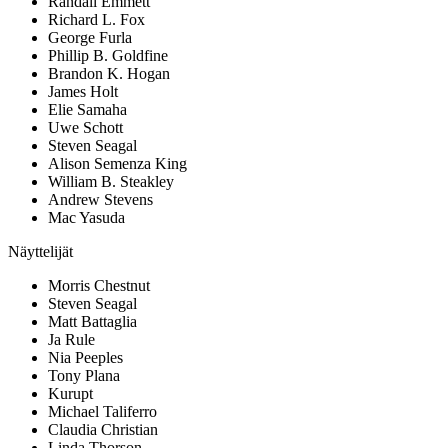
Randall Emmett
Richard L. Fox
George Furla
Phillip B. Goldfine
Brandon K. Hogan
James Holt
Elie Samaha
Uwe Schott
Steven Seagal
Alison Semenza King
William B. Steakley
Andrew Stevens
Mac Yasuda
Näyttelijät
Morris Chestnut
Steven Seagal
Matt Battaglia
Ja Rule
Nia Peeples
Tony Plana
Kurupt
Michael Taliferro
Claudia Christian
Linda Thorson