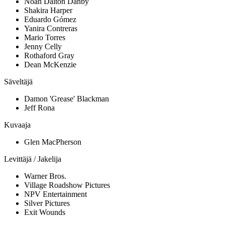
Noah Dalton Danby
Shakira Harper
Eduardo Gómez
Yanira Contreras
Mario Torres
Jenny Celly
Rothaford Gray
Dean McKenzie
Säveltäjä
Damon 'Grease' Blackman
Jeff Rona
Kuvaaja
Glen MacPherson
Levittäjä / Jakelija
Warner Bros.
Village Roadshow Pictures
NPV Entertainment
Silver Pictures
Exit Wounds