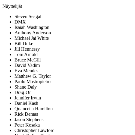
Näyttelijät
Steven Seagal
DMX
Isaiah Washington
Anthony Anderson
Michael Jai White
Bill Duke
Jill Hennessy
Tom Arnold
Bruce McGill
David Vadim
Eva Mendes
Matthew G. Taylor
Paolo Mastropietro
Shane Daly
Drag-On
Jennifer Irwin
Daniel Kash
Quancetia Hamilton
Rick Demas
Jason Stephens
Peter Kosaka
Christopher Lawford