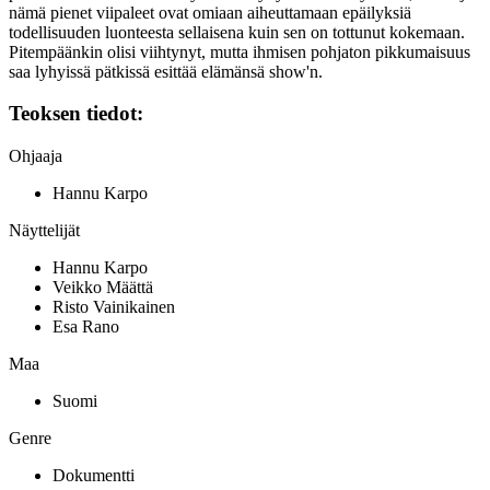
nämä pienet viipaleet ovat omiaan aiheuttamaan epäilyksiä
todellisuuden luonteesta sellaisena kuin sen on tottunut kokemaan.
Pitempäänkin olisi viihtynyt, mutta ihmisen pohjaton pikkumaisuus
saa lyhyissä pätkissä esittää elämänsä show'n.
Teoksen tiedot:
Ohjaaja
Hannu Karpo
Näyttelijät
Hannu Karpo
Veikko Määttä
Risto Vainikainen
Esa Rano
Maa
Suomi
Genre
Dokumentti