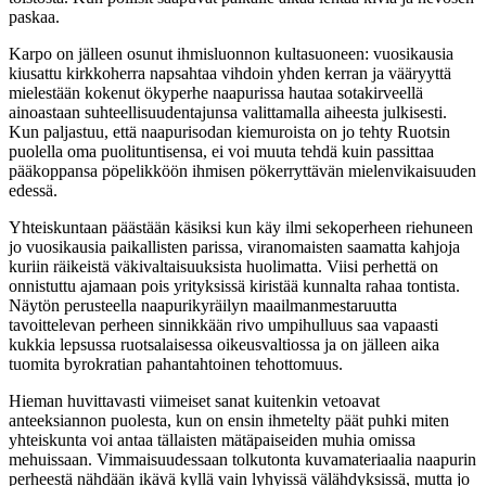
paskaa.
Karpo on jälleen osunut ihmisluonnon kultasuoneen: vuosikausia
kiusattu kirkkoherra napsahtaa vihdoin yhden kerran ja vääryyttä
mielestään kokenut ökyperhe naapurissa hautaa sotakirveellä
ainoastaan suhteellisuudentajunsa valittamalla aiheesta julkisesti.
Kun paljastuu, että naapurisodan kiemuroista on jo tehty Ruotsin
puolella oma puolituntisensa, ei voi muuta tehdä kuin passittaa
pääkoppansa pöpelikköön ihmisen pökerryttävän mielenvikaisuuden
edessä.
Yhteiskuntaan päästään käsiksi kun käy ilmi sekoperheen riehuneen
jo vuosikausia paikallisten parissa, viranomaisten saamatta kahjoja
kuriin räikeistä väkivaltaisuuksista huolimatta. Viisi perhettä on
onnistuttu ajamaan pois yrityksissä kiristää kunnalta rahaa tontista.
Näytön perusteella naapurikyräilyn maailmanmestaruutta
tavoittelevan perheen sinnikkään rivo umpihulluus saa vapaasti
kukkia lepsussa ruotsalaisessa oikeusvaltiossa ja on jälleen aika
tuomita byrokratian pahantahtoinen tehottomuus.
Hieman huvittavasti viimeiset sanat kuitenkin vetoavat
anteeksiannon puolesta, kun on ensin ihmetelty päät puhki miten
yhteiskunta voi antaa tällaisten mätäpaiseiden muhia omissa
mehuissaan. Vimmaisuudessaan tolkutonta kuvamateriaalia naapurin
perheestä nähdään ikävä kyllä vain lyhyissä välähdyksissä, mutta jo