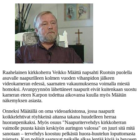
Raahelainen kirkkoherra
Veikko Määttä
napsahti Ruotsin puolella
asuvalle naapurilleen kolmen vuoden vihanpidon jälkeen
videokameran edessä, saarnaten vakaumuksensa voimalla miestä
homoksi. Avunpyynnön lähettäneet naapurit eivät kuitenkaan suostu
kameran eteen Karpon todettua aikovansa kuulla myös Määtän
näkemyksen asiasta.
Onneksi Määtällä on oma videoarkistonsa, jossa naapurit
koikkelehtivat röyhkeinä aitansa takana huudelleen herraa
huoranpenikaksi. Myös osuus
"Naapuritervehdys kirkkoherran
vaimolle puusta käsin keskiyön auringon valossa"
on juuri sitä mitä
sanotaan – tervehdys koostuu pelkästä huora-huutelun loputtomasta
toistosta. Kun poliisit saapuvat paikalle alkaa lentää kiviä ja hevosen