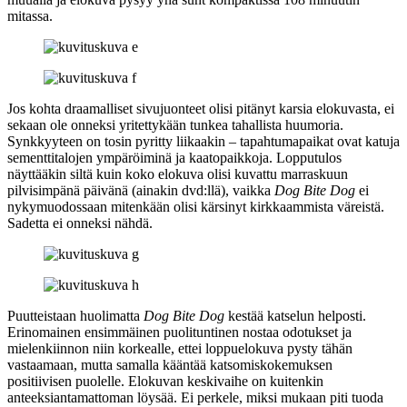
mitassa.
Jos kohta draamalliset sivujuonteet olisi pitänyt karsia elokuvasta, ei
sekaan ole onneksi yritettykään tunkea tahallista huumoria.
Synkkyyteen on tosin pyritty liikaakin – tapahtumapaikat ovat katuja
sementtitalojen ympäröiminä ja kaatopaikkoja. Lopputulos
näyttääkin siltä kuin koko elokuva olisi kuvattu marraskuun
pilvisimpänä päivänä (ainakin dvd:llä), vaikka
Dog Bite Dog
ei
nykymuodossaan mitenkään olisi kärsinyt kirkkaammista väreistä.
Sadetta ei onneksi nähdä.
Puutteistaan huolimatta
Dog Bite Dog
kestää katselun helposti.
Erinomainen ensimmäinen puolituntinen nostaa odotukset ja
mielenkiinnon niin korkealle, ettei loppuelokuva pysty tähän
vastaamaan, mutta samalla kääntää katsomiskokemuksen
positiivisen puolelle. Elokuvan keskivaihe on kuitenkin
anteeksiantamattoman löysää. Ei perkele, miksi mukaan piti tuoda