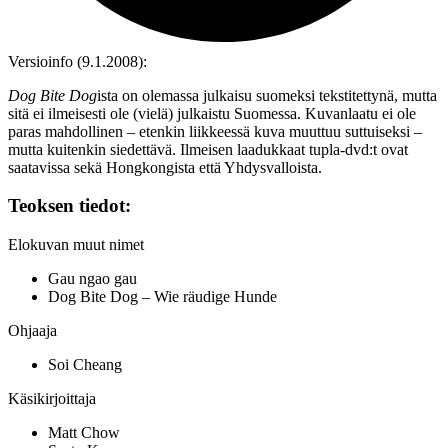
Versioinfo (9.1.2008):
Dog Bite Dog
ista on olemassa julkaisu suomeksi tekstitettynä, mutta
sitä ei ilmeisesti ole (vielä) julkaistu Suomessa. Kuvanlaatu ei ole
paras mahdollinen – etenkin liikkeessä kuva muuttuu suttuiseksi –
mutta kuitenkin siedettävä. Ilmeisen laadukkaat tupla-dvd:t ovat
saatavissa sekä Hongkongista että Yhdysvalloista.
Teoksen tiedot:
Elokuvan muut nimet
Gau ngao gau
Dog Bite Dog – Wie räudige Hunde
Ohjaaja
Soi Cheang
Käsikirjoittaja
Matt Chow