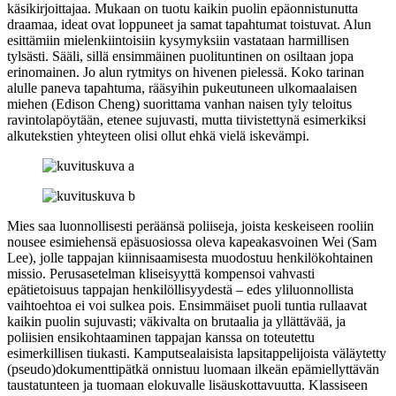
käsikirjoittajaa. Mukaan on tuotu kaikin puolin epäonnistunutta
draamaa, ideat ovat loppuneet ja samat tapahtumat toistuvat. Alun
esittämiin mielenkiintoisiin kysymyksiin vastataan harmillisen
tylsästi. Sääli, sillä ensimmäinen puolituntinen on osiltaan jopa
erinomainen. Jo alun rytmitys on hivenen pielessä. Koko tarinan
alulle paneva tapahtuma, rääsyihin pukeutuneen ulkomaalaisen
miehen (
Edison Cheng
) suorittama vanhan naisen tyly teloitus
ravintolapöytään, etenee sujuvasti, mutta tiivistettynä esimerkiksi
alkutekstien yhteyteen olisi ollut ehkä vielä iskevämpi.
Mies saa luonnollisesti peräänsä poliiseja, joista keskeiseen rooliin
nousee esimiehensä epäsuosiossa oleva kapeakasvoinen Wei (
Sam
Lee
), jolle tappajan kiinnisaamisesta muodostuu henkilökohtainen
missio. Perusasetelman kliseisyyttä kompensoi vahvasti
epätietoisuus tappajan henkilöllisyydestä – edes yliluonnollista
vaihtoehtoa ei voi sulkea pois. Ensimmäiset puoli tuntia rullaavat
kaikin puolin sujuvasti; väkivalta on brutaalia ja yllättävää, ja
poliisien ensikohtaaminen tappajan kanssa on toteutettu
esimerkillisen tiukasti. Kamputsealaisista lapsitappelijoista väläytetty
(pseudo)dokumenttipätkä onnistuu luomaan ilkeän epämiellyttävän
taustatunteen ja tuomaan elokuvalle lisäuskottavuutta. Klassiseen