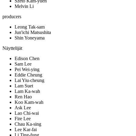
Szeto Kam-yuen
Melvin Li
producers
Leong Tak-sam
Jun'ichi Matsushita
Shin Yoneyama
Näyttelijät
Edison Chen
Sam Lee
Pei Wei-ying
Eddie Cheung
Lai Yiu-cheung
Lam Suet
Lam Ka-wah
Ren Hao
Koo Kam-wah
Ask Lee
Lao Chi-wai
Fire Lee
Chau Ka-sing
Lee Kar-fai
Li Ting-fung