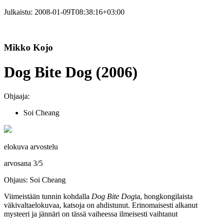
Julkaistu:
2008-01-09T08:38:16+03:00
Mikko Kojo
Dog Bite Dog (2006)
Ohjaaja:
Soi Cheang
elokuva arvostelu
arvosana
3
/
5
Ohjaus: Soi Cheang
Viimeistään tunnin kohdalla
Dog Bite Dog
ia, hongkongilaista
väkivaltaelokuvaa, katsoja on ahdistunut. Erinomaisesti alkanut
mysteeri ja jännäri on tässä vaiheessa ilmeisesti vaihtanut