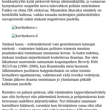
honkkarityyliin kytät pieksevät tietoja silminnäkijöiltä, ja vastaavan
hymynkareen suupieliin tuova tukevahkon poliisin nimeäminen
Fatiksi on ehtaa HK‑elokuvaa. Muutenkin lihavaksi nimittely on
henkilöillä hallussa, vaikka toisaalta molempien päähenkilöiden
rasvaprosentti onkin niukasti negatiivisen puolella.
Sinänsä hassu – todennäköisesti vain genretietoisen katsojan
mielestä – viattomien hakkaus poliisien toimesta muuttuu
puuduttavaksi toistuttuaan muutaman kerran. Ja kuten todettua,
mukaan tuodaan tarpeettomasti koskettavaa draamaa. Itse olen
liikuttunut suuremmin sunnuntain krapulaputken
Beverly Hills
90210
:sta (1990–2000), kun Brandonilla meni huonosti.
Jälkimmäisen puoliskon huippukohtakin on sekin toisinto
kertaalleen tapahtuneesta, valitettavasti vielä överiksi vedettynä.
Tämän jälkeen draama onnistutaan jo yliastumaan pitkälle
kalkkunan puolelle.
Rytmitys on pahasti pielessä, sillä väistämätön loppuvälienselvittely
taas olisi hyötynyt niin pidemmästä kestosta ja pohjustuksesta kuin
kerronnan uudelleen järjestelystäkin. Nyt kliimaksi sutaistaan
harmillisen hätäisesti, varsinkin kun tiivistämisen varaa olisi ollut
muualla ja elokuva pysyy yhä suht kompaktissa 108 minuutin