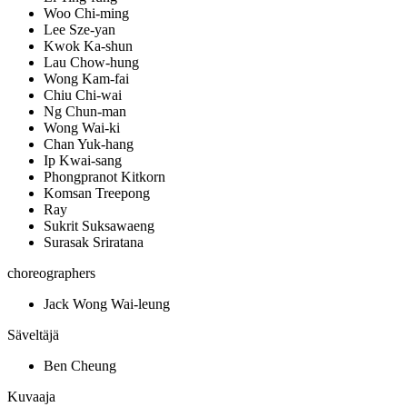
Woo Chi-ming
Lee Sze-yan
Kwok Ka-shun
Lau Chow-hung
Wong Kam-fai
Chiu Chi-wai
Ng Chun-man
Wong Wai-ki
Chan Yuk-hang
Ip Kwai-sang
Phongpranot Kitkorn
Komsan Treepong
Ray
Sukrit Suksawaeng
Surasak Sriratana
choreographers
Jack Wong Wai-leung
Säveltäjä
Ben Cheung
Kuvaaja