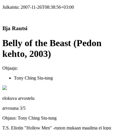
Julkaistu:
2007-11-26T08:38:56+03:00
Ilja Rautsi
Belly of the Beast (Pedon
kehto, 2003)
Ohjaaja:
Tony Ching Siu-tung
elokuva arvostelu
arvosana
3
/
5
Ohjaus: Tony Ching Siu-tung
T.S. Eliotin
"Hollow Men" ‑runon mukaan maailma ei lopu