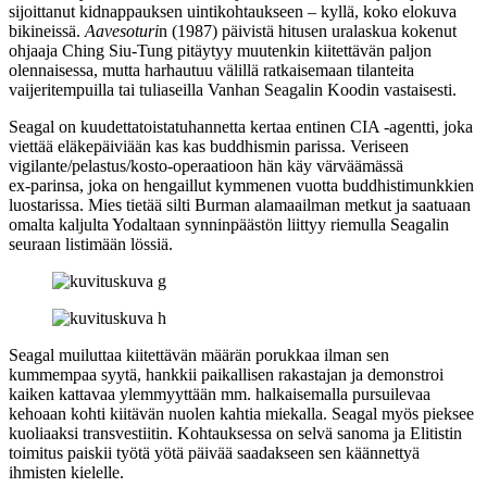
sijoittanut kidnappauksen uintikohtaukseen – kyllä, koko elokuva
bikineissä.
Aavesoturi
n (1987) päivistä hitusen uralaskua kokenut
ohjaaja
Ching Siu‑Tung
pitäytyy muutenkin kiitettävän paljon
olennaisessa, mutta harhautuu välillä ratkaisemaan tilanteita
vaijeritempuilla tai tuliaseilla Vanhan Seagalin Koodin vastaisesti.
Seagal on kuudettatoistatuhannetta kertaa entinen CIA ‑agentti, joka
viettää eläkepäiviään kas kas buddhismin parissa. Veriseen
vigilante/pelastus/kosto-operaatioon hän käy värväämässä
ex‑parinsa, joka on hengaillut kymmenen vuotta buddhistimunkkien
luostarissa. Mies tietää silti Burman alamaailman metkut ja saatuaan
omalta kaljulta Yodaltaan synninpäästön liittyy riemulla Seagalin
seuraan listimään lössiä.
Seagal muiluttaa kiitettävän määrän porukkaa ilman sen
kummempaa syytä, hankkii paikallisen rakastajan ja demonstroi
kaiken kattavaa ylemmyyttään mm. halkaisemalla pursuilevaa
kehoaan kohti kiitävän nuolen kahtia miekalla. Seagal myös pieksee
kuoliaaksi transvestiitin. Kohtauksessa on selvä sanoma ja Elitistin
toimitus paiskii työtä yötä päivää saadakseen sen käännettyä
ihmisten kielelle.