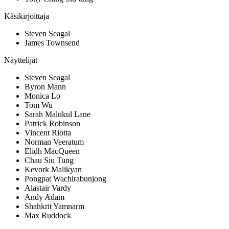
Käsikirjoittaja
Steven Seagal
James Townsend
Näyttelijät
Steven Seagal
Byron Mann
Monica Lo
Tom Wu
Sarah Malukul Lane
Patrick Robinson
Vincent Riotta
Norman Veeratum
Elidh MacQueen
Chau Siu Tung
Kevork Malikyan
Pongpat Wachirabunjong
Alastair Vardy
Andy Adam
Shahkrit Yamnarm
Max Ruddock