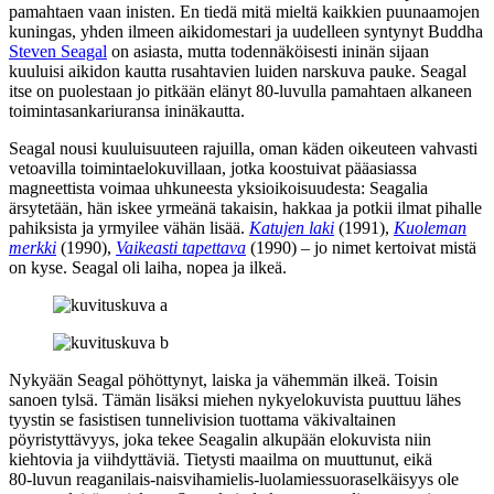
pamahtaen vaan inisten. En tiedä mitä mieltä kaikkien puunaamojen
kuningas, yhden ilmeen aikidomestari ja uudelleen syntynyt Buddha
Steven Seagal
on asiasta, mutta todennäköisesti ininän sijaan
kuuluisi aikidon kautta rusahtavien luiden narskuva pauke. Seagal
itse on puolestaan jo pitkään elänyt 80‑luvulla pamahtaen alkaneen
toimintasankariuransa ininäkautta.
Seagal nousi kuuluisuuteen rajuilla, oman käden oikeuteen vahvasti
vetoavilla toimintaelokuvillaan, jotka koostuivat pääasiassa
magneettista voimaa uhkuneesta yksioikoisuudesta: Seagalia
ärsytetään, hän iskee yrmeänä takaisin, hakkaa ja potkii ilmat pihalle
pahiksista ja yrmyilee vähän lisää.
Katujen laki
(1991),
Kuoleman
merkki
(1990),
Vaikeasti tapettava
(1990) – jo nimet kertoivat mistä
on kyse. Seagal oli laiha, nopea ja ilkeä.
Nykyään Seagal pöhöttynyt, laiska ja vähemmän ilkeä. Toisin
sanoen tylsä. Tämän lisäksi miehen nykyelokuvista puuttuu lähes
tyystin se fasistisen tunnelivision tuottama väkivaltainen
pöyristyttävyys, joka tekee Seagalin alkupään elokuvista niin
kiehtovia ja viihdyttäviä. Tietysti maailma on muuttunut, eikä
80‑luvun reaganilais-naisvihamielis-luolamiessuoraselkäisyys ole