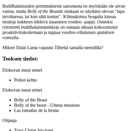
Buddhalaisuuden perimmäisestä sanomasta en myöskään ole aivan
varma, mutta
Belly of the Beast
in mukaan se näyttäisi olevan
"tapa
tarvittaessa, tai kun siltä tuntuu"
. Kliimaksissa Seagalia kiusaa
neuloja nukkeen tökkivä maaninen voodoo ‑pappi. Onneksi
rykmentti buddhalaismunkkeja on samaan aikaan kokoontunut
proaktiivirukoilemaan ja tappaa voodoo-vihulaisen
ajatuksen
voimalla
.
Miksei
Dalai Lama
vapauta Tiibetiä samalla metodilla?
Teoksen tiedot:
Elokuvan muut nimet
Pedon kehto
Elokuvan muut nimet
Belly of the Beast
Belly of the beast - Ultima missione
Las entrañas de la bestia
Ohjaaja
Tony Ching Siu-tung