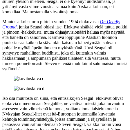
suuren yleisön mieleen. Seagal ei ole kyennyt uudistumaan, ja
yrittänyt vasta viime vuosina samaa kuin
Arska
aikoinaan, eli
komediaa. Mainostamalla virvoitusjuomaa.
Muutos alkoi suurin piirtein vuoden 1994 elokuvasta
On Deadly
Ground
, jonka Seagal ohjasi itse. Elokuva sisältää vielä tuttua poikki
ja pinoon ‑hakkelusta, mutta ohjaajavisionääri haluaa myös näyttää,
että hänellä on sanomaa. Karmiva loppupuhe Alaskan luonnon
puolesta saa kaiken kestävänkin katsojan käpertymään sohvan
pohjalle myötähäpeän ihmeen mykistämänä. Uusi Seagal oli
syntynyt; rauhallinen buddhisti, joka oli kuitenkin valmis
hakkaamaan ja ampumaan pahikset tilanteen sitä vaatiessa, mutta
ihmeen ponnettomasti. Steven ei enää mukiloinut satunnaisia ihmisiä
sydämellä.
Iso osa muutosta on siinä, että entisaikojen Seagal ‑elokuvat olivat
elokuvia nimenomaan Seagalille; ne vaativat miestä joka turvautuu
aseeseen vain viimeisenä keinona, voittamatonta taistelukonetta.
Nykyajan Seagal-litet ovat itä‑Euroopan joutomailla kuvattuja
kehnoja toimintarymistelyjä, joissa ammutaan ja räjäytellään ja
pääosassa vain sattuu olemaan Steven Seagal, vaikka roolin voisi
tehdä kuka tahansa. Jos et usko, koeta katsoa paskamestari
Albert