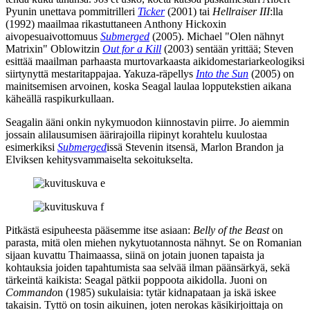
Pyunin
unettava pommitrilleri
Ticker
(2001) tai
Hellraiser III
:lla
(1992) maailmaa rikastuttaneen
Anthony Hickoxin
aivopesuaivottomuus
Submerged
(2005).
Michael "Olen nähnyt
Matrixin" Oblowitzin
Out for a Kill
(2003) sentään yrittää; Steven
esittää maailman parhaasta murtovarkaasta aikidomestariarkeologiksi
siirtynyttä mestaritappajaa. Yakuza-räpellys
Into the Sun
(2005) on
mainitsemisen arvoinen, koska Seagal laulaa lopputekstien aikana
käheällä raspikurkullaan.
Seagalin ääni onkin nykymuodon kiinnostavin piirre. Jo aiemmin
jossain alilausumisen äärirajoilla riipinyt korahtelu kuulostaa
esimerkiksi
Submerged
issä Stevenin itsensä,
Marlon Brandon
ja
Elviksen
kehitysvammaiselta sekoitukselta.
Pitkästä esipuheesta pääsemme itse asiaan:
Belly of the Beast
on
parasta, mitä olen miehen nykytuotannosta nähnyt. Se on Romanian
sijaan kuvattu Thaimaassa, siinä on jotain juonen tapaista ja
kohtauksia joiden tapahtumista saa selvää ilman päänsärkyä, sekä
tärkeintä kaikista: Seagal pätkii poppoota aikidolla. Juoni on
Commando
n (1985) sukulaisia: tytär kidnapataan ja iskä iskee
takaisin. Tyttö on tosin aikuinen, joten nerokas käsikirjoittaja on