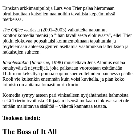
Tanskan arkkimanipuloija
Lars von Trier
palaa hieromaan
pirullisuuttaan katsojien naamoihin tavallista kepeämmissä
merkeissä.
The Office
‑sarjasta (2001–2003) vaikutteita napannut
konttorikomedia menisi jo "ihan tavallisesta elokuvasta", ellei Trier
pitkin elokuvaa popsahtaisi kommentoimaan tapahtumia ja
pyytelemään anteeksi genren asettamia vaatimuksia latteuksien ja
ratkaisujen suhteen.
Idiooteistakin
(
Idioterne
, 1998) muistettava
Jens Albinus
esittää
omahyväistä näyttelijää, joka palkataan vuorostaan esittämään
IT‑firman keksittyä pomoa sopimusneuvotteluiden painaessa päälle.
Rooli vie kuitenkin enemmän kuin voisi kuvitella, ja pian koko
toimisto on auttamattomasti nurin kurin.
Komedia syntyy asteen pari vinksalleen nyrjähtäneistä hahmoista
sekä Trierin irvailusta. Ohjaajan itsensä mukaan elokuvassa ei ole
mitään mainittavaa sisältöä – väitettä kannattaa testata.
Teoksen tiedot:
The Boss of It All