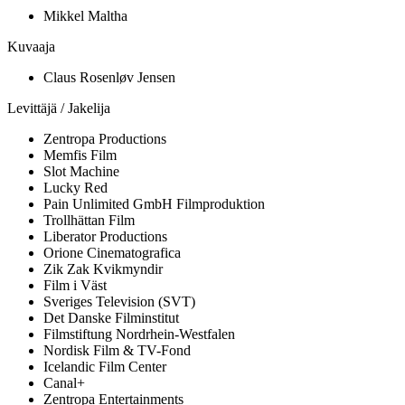
Mikkel Maltha
Kuvaaja
Claus Rosenløv Jensen
Levittäjä / Jakelija
Zentropa Productions
Memfis Film
Slot Machine
Lucky Red
Pain Unlimited GmbH Filmproduktion
Trollhättan Film
Liberator Productions
Orione Cinematografica
Zik Zak Kvikmyndir
Film i Väst
Sveriges Television (SVT)
Det Danske Filminstitut
Filmstiftung Nordrhein-Westfalen
Nordisk Film & TV-Fond
Icelandic Film Center
Canal+
Zentropa Entertainments