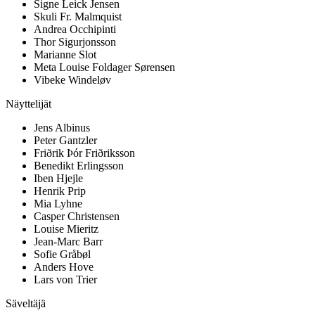
Signe Leick Jensen
Skuli Fr. Malmquist
Andrea Occhipinti
Thor Sigurjonsson
Marianne Slot
Meta Louise Foldager Sørensen
Vibeke Windeløv
Näyttelijät
Jens Albinus
Peter Gantzler
Friðrik Þór Friðriksson
Benedikt Erlingsson
Iben Hjejle
Henrik Prip
Mia Lyhne
Casper Christensen
Louise Mieritz
Jean-Marc Barr
Sofie Gråbøl
Anders Hove
Lars von Trier
Säveltäjä