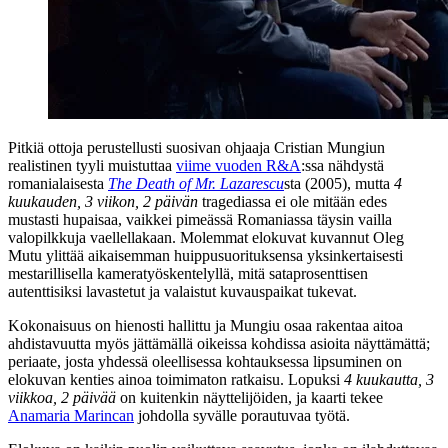
Pitkiä ottoja perustellusti suosivan ohjaaja
Cristian Mungiun
realistinen tyyli muistuttaa
viime vuoden R&A
:ssa nähdystä
romanialaisesta
The Death of Mr. Lazarescu
sta (2005), mutta
4
kuukauden, 3 viikon, 2 päivän
tragediassa ei ole mitään edes
mustasti hupaisaa, vaikkei pimeässä Romaniassa täysin vailla
valopilkkuja vaellellakaan. Molemmat elokuvat kuvannut
Oleg
Mutu
ylittää aikaisemman huippusuorituksensa yksinkertaisesti
mestarillisella kameratyöskentelyllä, mitä sataprosenttisen
autenttisiksi lavastetut ja valaistut kuvauspaikat tukevat.
Kokonaisuus on hienosti hallittu ja Mungiu osaa rakentaa aitoa
ahdistavuutta myös jättämällä oikeissa kohdissa asioita näyttämättä;
periaate, josta yhdessä oleellisessa kohtauksessa lipsuminen on
elokuvan kenties ainoa toimimaton ratkaisu. Lopuksi
4 kuukautta, 3
viikkoa, 2 päivää
on kuitenkin näyttelijöiden, ja kaarti tekee
Anamaria Marincan
johdolla syvälle porautuvaa työtä.