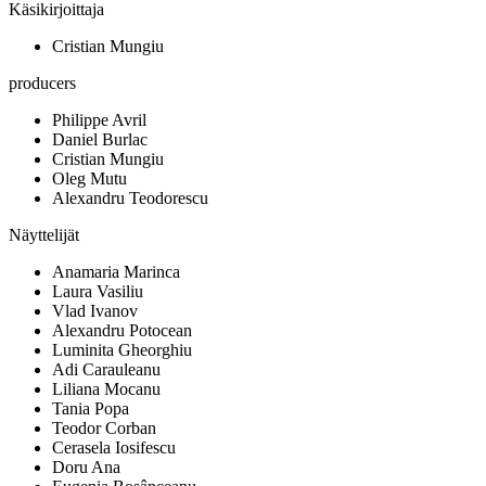
Käsikirjoittaja
Cristian Mungiu
producers
Philippe Avril
Daniel Burlac
Cristian Mungiu
Oleg Mutu
Alexandru Teodorescu
Näyttelijät
Anamaria Marinca
Laura Vasiliu
Vlad Ivanov
Alexandru Potocean
Luminita Gheorghiu
Adi Carauleanu
Liliana Mocanu
Tania Popa
Teodor Corban
Cerasela Iosifescu
Doru Ana