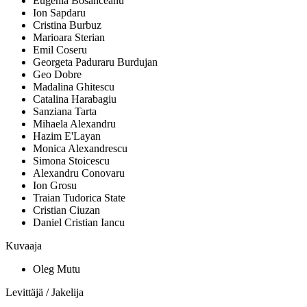
Eugenia Bosânceanu
Ion Sapdaru
Cristina Burbuz
Marioara Sterian
Emil Coseru
Georgeta Paduraru Burdujan
Geo Dobre
Madalina Ghitescu
Catalina Harabagiu
Sanziana Tarta
Mihaela Alexandru
Hazim E'Layan
Monica Alexandrescu
Simona Stoicescu
Alexandru Conovaru
Ion Grosu
Traian Tudorica State
Cristian Ciuzan
Daniel Cristian Iancu
Kuvaaja
Oleg Mutu
Levittäjä / Jakelija