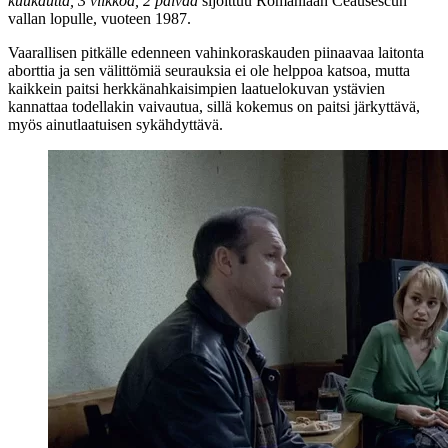
kuukautta, 3 viikkoa, 2 päivää
sijoittuu Romaniaan
Ceausescun
vallan lopulle, vuoteen 1987.
Vaarallisen pitkälle edenneen vahinkoraskauden piinaavaa laitonta
aborttia ja sen välittömiä seurauksia ei ole helppoa katsoa, mutta
kaikkein paitsi herkkänahkaisimpien laatuelokuvan ystävien
kannattaa todellakin vaivautua, sillä kokemus on paitsi järkyttävä,
myös ainutlaatuisen sykähdyttävä.