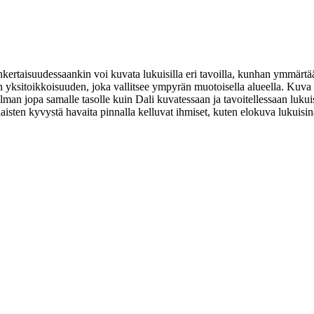
kertaisuudessaankin voi kuvata lukuisilla eri tavoilla, kunhan ymmärtä
 yksitoikkoisuuden, joka vallitsee ympyrän muotoisella alueella. Kuva ho
elman jopa samalle tasolle kuin
Dali
kuvatessaan ja tavoitellessaan luku
valaisten kyvystä havaita pinnalla kelluvat ihmiset, kuten elokuva lukuisin