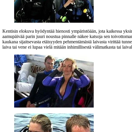
Kentisin elokuva hyödyntää hienosti ympäristöään, jota kaikessa yksin
aamupäivää parin juuri noustua pinnalle näkee katsoja sen toivottoman
kaukana sijaitsevasta etäisyyden pehmentämästä laivasta virittää tunn
laiva tai vene ei lupaa vielä mitään inhimillisestä välimatkasta tai lai