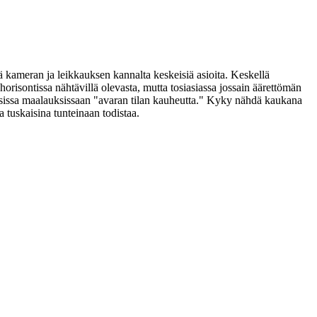
ä kameran ja leikkauksen kannalta keskeisiä asioita. Keskellä
risontissa nähtävillä olevasta, mutta tosiasiassa jossain äärettömän
isissa maalauksissaan "avaran tilan kauheutta." Kyky nähdä kaukana
a tuskaisina tunteinaan todistaa.