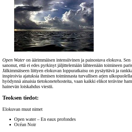
Open Water
on äärimmäisen intensiivinen ja painostava elokuva. Sen el
sanonut, että ei edes pyrkinyt jäljittelemään lähteenään toimineen pari
Jälkimmäiseen liittyen elokuvan loppuratkaisu on pysäyttävä ja rankka
inspiroivia ajatuksia ihmisen toiminnasta turvallisen arjen ulkopuole
hyödynnä ainaisia tietokonetehosteita, vaan kaikki elikot terävine hamp
hainevän loiskahdus viestii.
Teoksen tiedot:
Elokuvan muut nimet
Open water – En eaux profondes
Océan Noir