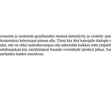
aisin ja useimmin graafisuuden nimissä laiminlyöty ja vesitetty ajatus 
kosketuksia kehoissaan pinnan alla. Tämä käy ilmi katsojalle dialogin m
 siitä, että on ehkä rauhoittavampaa olla näkemättä kaikkea mitä ympäril
i puhdistajakala käy näykkimässä Susanin vereslihalle järsittyä jalkaa. Su
 uteliaiden haiden muodossa.