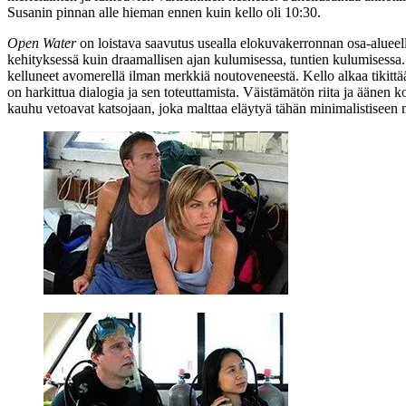
Susanin pinnan alle hieman ennen kuin kello oli 10:30.
Open Water
on loistava saavutus usealla elokuvakerronnan osa‑alueell
kehityksessä kuin draamallisen ajan kulumisessa, tuntien kulumisessa. K
kelluneet avomerellä ilman merkkiä noutoveneestä. Kello alkaa tikittää
on harkittua dialogia ja sen toteuttamista. Väistämätön riita ja äänen 
kauhu vetoavat katsojaan, joka malttaa eläytyä tähän minimalistiseen 