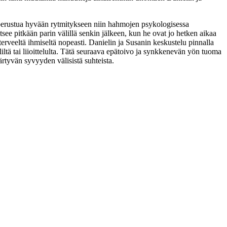
y perustua hyvään rytmitykseen niin hahmojen psykologisessa
tsee pitkään parin välillä senkin jälkeen, kun he ovat jo hetken aikaa
erveeltä ihmiseltä nopeasti. Danielin ja Susanin keskustelu pinnalla
liltä tai liioittelulta. Tätä seuraava epätoivo ja synkkenevän yön tuoma
rtyvän syvyyden välisistä suhteista.