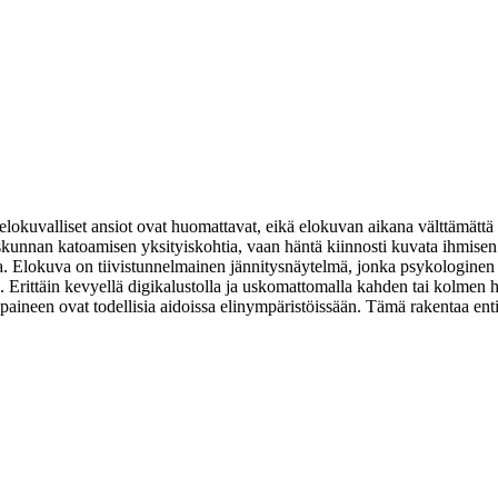
okuvalliset ansiot ovat huomattavat, eikä elokuvan aikana välttämättä tu
skunnan katoamisen yksityiskohtia, vaan häntä kiinnosti kuvata ihmisen f
. Elokuva on tiivistunnelmainen jännitysnäytelmä, jonka psykologinen k
lla. Erittäin kevyellä digikalustolla ja uskomattomalla kahden tai kolme
aineen ovat todellisia aidoissa elinympäristöissään. Tämä rakentaa entis