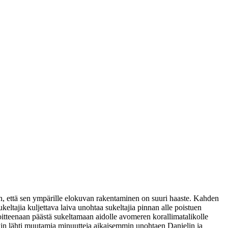
n, että sen ympärille elokuvan rakentaminen on suuri haaste. Kahden
keltajia kuljettava laiva unohtaa sukeltajia pinnan alle poistuen
oitteenaan päästä sukeltamaan aidolle avomeren korallimatalikolle
nkin lähti muutamia minuutteja aikaisemmin unohtaen Danielin ja