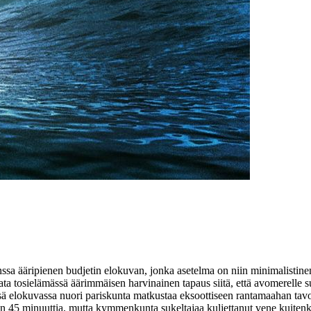
ssa ääripienen budjetin elokuvan, jonka asetelma on niin minimalistine
ata tosielämässä äärimmäisen harvinainen tapaus siitä, että avomerelle su
ässä elokuvassa nuori pariskunta matkustaa eksoottiseen rantamaahan tav
tiin 45 minuuttia, mutta kymmenkunta sukeltajaa kuljettanut vene kuite