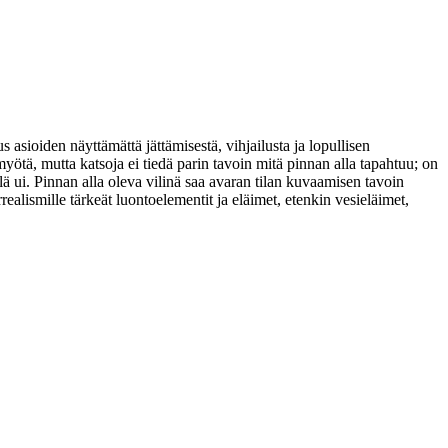
asioiden näyttämättä jättämisestä, vihjailusta ja lopullisen
yötä, mutta katsoja ei tiedä parin tavoin mitä pinnan alla tapahtuu; on
lä ui. Pinnan alla oleva vilinä saa avaran tilan kuvaamisen tavoin
rrealismille tärkeät luontoelementit ja eläimet, etenkin vesieläimet,