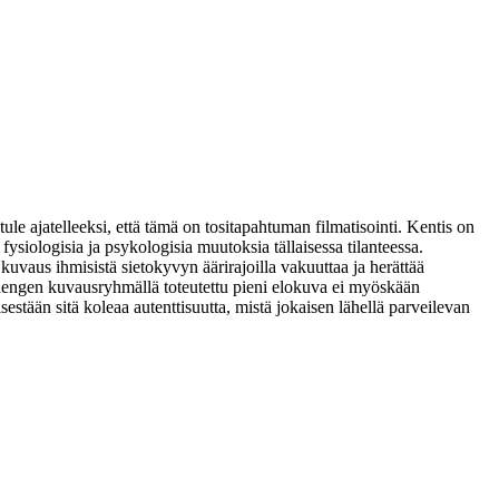
le ajatelleeksi, että tämä on tositapahtuman filmatisointi. Kentis on
ysiologisia ja psykologisia muutoksia tällaisessa tilanteessa.
uvaus ihmisistä sietokyvyn äärirajoilla vakuuttaa ja herättää
n hengen kuvausryhmällä toteutettu pieni elokuva ei myöskään
estään sitä koleaa autenttisuutta, mistä jokaisen lähellä parveilevan