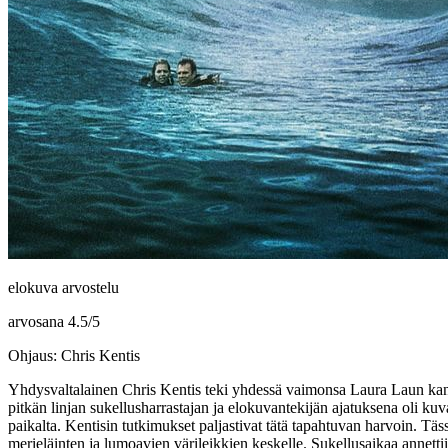
elokuva arvostelu
arvosana
4.5
/
5
Ohjaus: Chris Kentis
Yhdysvaltalainen
Chris Kentis
teki yhdessä vaimonsa
Laura Laun
kan
pitkän linjan sukellusharrastajan ja elokuvantekijän ajatuksena oli kuv
paikalta. Kentisin tutkimukset paljastivat tätä tapahtuvan harvoin. T
merieläinten ja lumoavien värileikkien keskelle. Sukellusaikaa annet