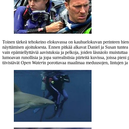
Toinen tärkeä tehokeino elokuvassa on kauhuelokuvan perinteen hienovar
näyttämisen ajoituksesta. Ennen pitkää alkavat Daniel ja Susan tuntea 
vain epämiellyttäviä aavistuksia ja pelkoja, joiden läsnäolo muistuttaa
lumoavan runollisia ja jopa surrealistisia piirteitä kuvissa, joissa pien
tiivistävät
Open Water
in porottavaa maailmaa meduusojen, lintujen ja