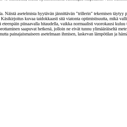
a. Näistä asetelmista hyytävän jännittävän "trillerin" tekemisen täyty
äsikirjoitus kuvaa taidokkaasti sitä viatonta optimistisuutta, mikä valli
 eteenpäin piinaavalla hitaudella, vaikka normaalisti vuorokausi kuluu t
korottaminen saapuvat hetkenä, jolloin ne eivät tunnu ylimääräiseltä mete
mutta painajaismaiseen asetelmaan ihmisen, laskevan lämpötilan ja hämä