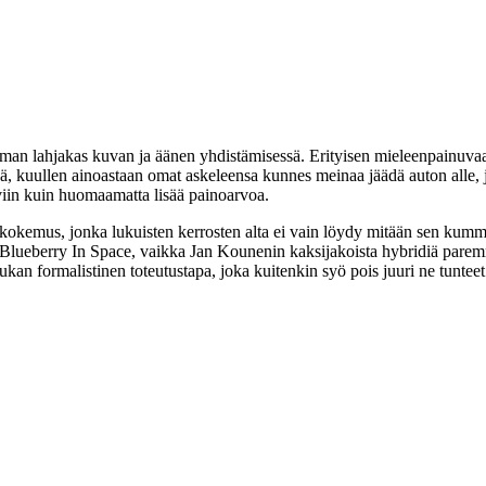
oman lahjakas kuvan ja äänen yhdistämisessä. Erityisen mieleenpainuvaa 
, kuullen ainoastaan omat askeleensa kunnes meinaa jäädä auton alle,
viin kuin huomaamatta lisää painoarvoa.
okemus, jonka lukuisten kerrosten alta ei vain löydy mitään sen kumme
 Blueberry In Space, vaikka
Jan Kounenin
kaksijakoista hybridiä pare
an formalistinen toteutustapa, joka kuitenkin syö pois juuri ne tunteet