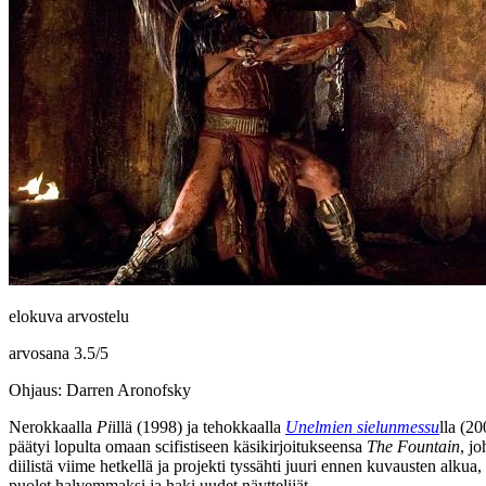
elokuva arvostelu
arvosana
3.5
/
5
Ohjaus: Darren Aronofsky
Nerokkaalla
Pi
illä (1998) ja tehokkaalla
Unelmien sielunmessu
lla (2
päätyi lopulta omaan scifistiseen käsikirjoitukseensa
The Fountain
, j
diilistä viime hetkellä ja projekti tyssähti juuri ennen kuvausten alku
puolet halvemmaksi ja haki uudet näyttelijät.