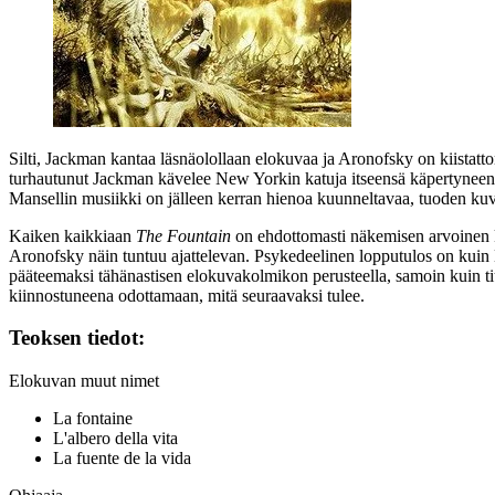
Silti, Jackman kantaa läsnäolollaan elokuvaa ja Aronofsky on kiistatt
turhautunut Jackman kävelee New Yorkin katuja itseensä käpertyneenä
Mansellin
musiikki on jälleen kerran hienoa kuunneltavaa, tuoden ku
Kaiken kaikkiaan
The Fountain
on ehdottomasti näkemisen arvoinen k
Aronofsky näin tuntuu ajattelevan. Psykedeelinen lopputulos on kuin
pääteemaksi tähänastisen elokuvakolmikon perusteella, samoin kuin tiuk
kiinnostuneena odottamaan, mitä seuraavaksi tulee.
Teoksen tiedot:
Elokuvan muut nimet
La fontaine
L'albero della vita
La fuente de la vida