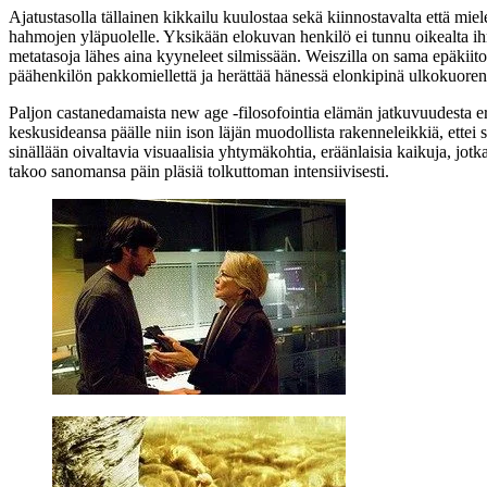
Ajatustasolla tällainen kikkailu kuulostaa sekä kiinnostavalta että mie
hahmojen yläpuolelle. Yksikään elokuvan henkilö ei tunnu oikealta ih
metatasoja lähes aina kyyneleet silmissään. Weiszilla on sama epäkiit
päähenkilön pakkomiellettä ja herättää hänessä elonkipinä ulkokuoren 
Paljon castanedamaista new age ‑filosofointia elämän jatkuvuudesta er
keskusideansa päälle niin ison läjän muodollista rakenneleikkiä, ettei
sinällään oivaltavia visuaalisia yhtymäkohtia, eräänlaisia kaikuja, jot
takoo sanomansa päin pläsiä tolkuttoman intensiivisesti.