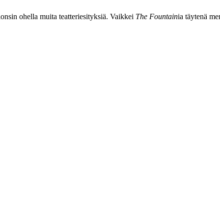
nsin ohella muita teatteriesityksiä. Vaikkei
The Fountain
ia täytenä men