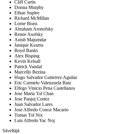
Cliff Curtis
Donna Murphy
Ethan Suplee
Richard McMillan
Lorne Brass
Abraham Aronofsky
Renee Asofsky
Anish Majumdar
Janique Kearns
Boyd Banks
Alex Bisping
Kevin Kelsall
Patrick Vandal
Marcello Bezina
Hugo Salvador Gutierrez Aguilar
Eric Carmelo Valenzuela Batz
Elfego Vinicio Pena Castellanos
Jose Maria Tol Chan
Jose Panjoj Cortez
Juan Salvador Lares
Jose Alfredo Conoz Macario
Tomas Tol Nix
Luis Alfredo Yac Noj
Säveltäjä