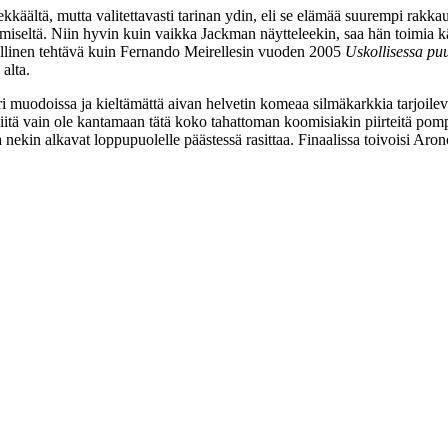
lekkäältä, mutta valitettavasti tarinan ydin, eli se elämää suurempi rakk
miseltä. Niin hyvin kuin vaikka Jackman näytteleekin, saa hän toimia kä
ollinen tehtävä kuin
Fernando Meirellesin
vuoden 2005
Uskollisessa pu
alta.
i muodoissa ja kieltämättä aivan helvetin komeaa silmäkarkkia tarjoile
 siitä vain ole kantamaan tätä koko tahattoman koomisiakin piirteitä pom
ka nekin alkavat loppupuolelle päästessä rasittaa. Finaalissa toivoisi Ar