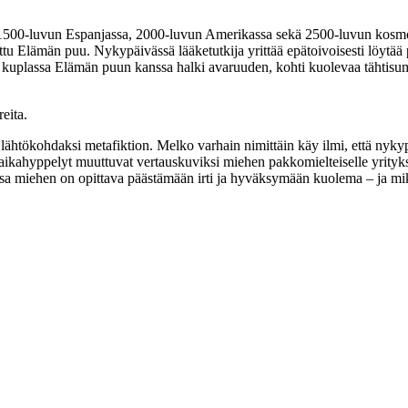
llaan 1500‑luvun Espanjassa, 2000‑luvun Amerikassa sekä 2500‑luvun ko
tettu Elämän puu. Nykypäivässä lääketutkija yrittää epätoivoisesti lö
kuplassa Elämän puun kanssa halki avaruuden, kohti kuolevaa tähtisumu
eita.
ähtökohdaksi metafiktion. Melko varhain nimittäin käy ilmi, että nyky
a aikahyppelyt muuttuvat vertauskuviksi miehen pakkomielteiselle yrity
jossa miehen on opittava päästämään irti ja hyväksymään kuolema – ja m