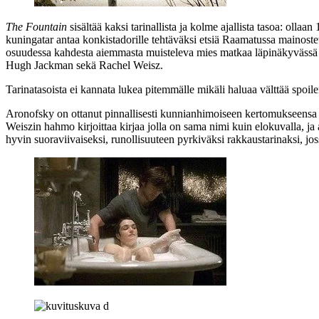
The Fountain
sisältää kaksi tarinallista ja kolme ajallista tasoa: o
kuningatar antaa konkistadorille tehtäväksi etsiä Raamatussa mainos
osuudessa kahdesta aiemmasta muisteleva mies matkaa läpinäkyvässä 
Hugh Jackman
sekä
Rachel Weisz
.
Tarinatasoista ei kannata lukea pitemmälle mikäli haluaa välttää spoiler
Aronofsky on ottanut pinnallisesti kunnianhimoiseen kertomukseensa l
Weiszin hahmo kirjoittaa kirjaa jolla on sama nimi kuin elokuvalla, j
hyvin suoraviivaiseksi, runollisuuteen pyrkiväksi rakkaustarinaksi, 