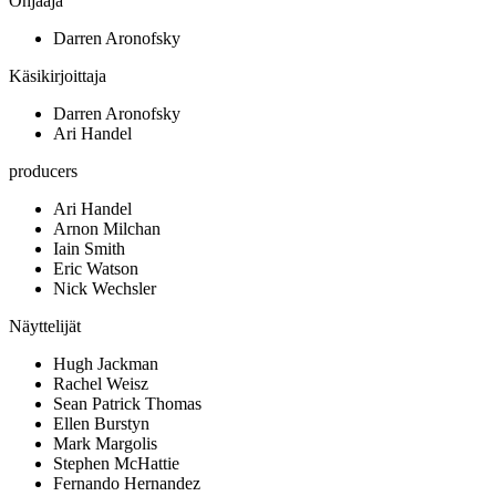
Ohjaaja
Darren Aronofsky
Käsikirjoittaja
Darren Aronofsky
Ari Handel
producers
Ari Handel
Arnon Milchan
Iain Smith
Eric Watson
Nick Wechsler
Näyttelijät
Hugh Jackman
Rachel Weisz
Sean Patrick Thomas
Ellen Burstyn
Mark Margolis
Stephen McHattie
Fernando Hernandez