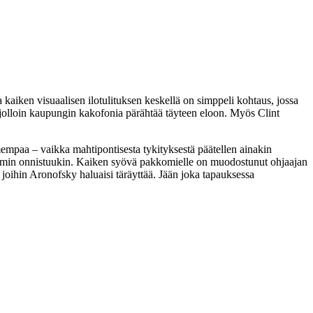
kaiken visuaalisen ilotulituksen keskellä on simppeli kohtaus, jossa
 jolloin kaupungin kakofonia pärähtää täyteen eloon. Myös
Clint
mpaa – vaikka mahtipontisesta tykityksestä päätellen ainakin
mmin onnistuukin. Kaiken syövä pakkomielle on muodostunut ohjaajan
 joihin Aronofsky haluaisi täräyttää. Jään joka tapauksessa