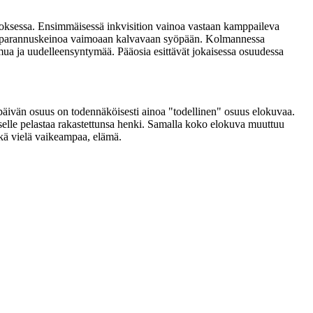
smoksessa. Ensimmäisessä inkvisition vainoa vastaan kamppaileva
ytää parannuskeinoa vaimoaan kalvavaan syöpään. Kolmannessa
a ja uudelleensyntymää. Pääosia esittävät jokaisessa osuudessa
päivän osuus on todennäköisesti ainoa "todellinen" osuus elokuvaa.
kselle pelastaa rakastettunsa henki. Samalla koko elokuva muuttuu
ikä vielä vaikeampaa, elämä.