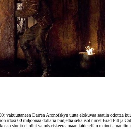
000) vakuuttaneen
Darren Aronofskyn
uutta elokuvaa saatiin odottaa kuu
ohon irtosi 60 miljoonaa dollaria budjettia sekä isot nimet
Brad Pitt
ja
Cat
a, koska studio ei ollut valmis riskeeraamaan taideleffan mainetta nautti