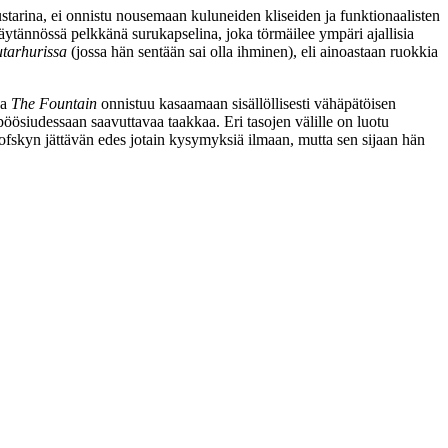
austarina, ei onnistu nousemaan kuluneiden kliseiden ja funktionaalisten
ytännössä pelkkänä surukapselina, joka törmäilee ympäri ajallisia
utarhurissa
(jossa hän sentään sai olla ihminen), eli ainoastaan ruokkia
va
The Fountain
onnistuu kasaamaan sisällöllisesti vähäpätöisen
pöösiudessaan saavuttavaa taakkaa. Eri tasojen välille on luotu
onofskyn jättävän edes jotain kysymyksiä ilmaan, mutta sen sijaan hän