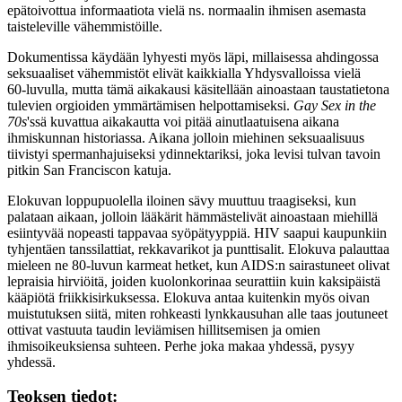
epätoivottua informaatiota vielä ns. normaalin ihmisen asemasta
taisteleville vähemmistöille.
Dokumentissa käydään lyhyesti myös läpi, millaisessa ahdingossa
seksuaaliset vähemmistöt elivät kaikkialla Yhdysvalloissa vielä
60‑luvulla, mutta tämä aikakausi käsitellään ainoastaan taustatietona
tulevien orgioiden ymmärtämisen helpottamiseksi.
Gay Sex in the
70s
'ssä kuvattua aikakautta voi pitää ainutlaatuisena aikana
ihmiskunnan historiassa. Aikana jolloin miehinen seksuaalisuus
tiivistyi spermanhajuiseksi ydinnektariksi, joka levisi tulvan tavoin
pitkin San Franciscon katuja.
Elokuvan loppupuolella iloinen sävy muuttuu traagiseksi, kun
palataan aikaan, jolloin lääkärit hämmästelivät ainoastaan miehillä
esiintyvää nopeasti tappavaa syöpätyyppiä. HIV saapui kaupunkiin
tyhjentäen tanssilattiat, rekkavarikot ja punttisalit. Elokuva palauttaa
mieleen ne 80‑luvun karmeat hetket, kun AIDS:n sairastuneet olivat
lepraisia hirviöitä, joiden kuolonkorinaa seurattiin kuin kaksipäistä
kääpiötä friikkisirkuksessa. Elokuva antaa kuitenkin myös oivan
muistutuksen siitä, miten rohkeasti lynkkausuhan alle taas joutuneet
ottivat vastuuta taudin leviämisen hillitsemisen ja omien
ihmisoikeuksiensa suhteen. Perhe joka makaa yhdessä, pysyy
yhdessä.
Teoksen tiedot: