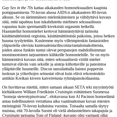
Gay Sex in the 70s
kattaa aikakauden homoseksuaalien kaapista
pomppaamisesta 70‑luvun alussa AIDS:n aikakauteen 80‑luvun
alkuun. Se on äärimmäisen mielenkiintoinen ja viihdyttävä kuvaus
siitä, mitä tapahtuu kun tukahdutettu miehinen seksuaalisuus
vapautuu kuin spermamälli kiveksistä orgasmin hetkellä.
Haastatellut homomiehet kertovat hämmästyttäviä tarinoita
käsittämättömistä orgioista, käsittämättömistä paikoista, joissa hetken
huuma tyydytettiin. Kuulemme myös villeimpienkin fantasioiden
yläpuolella olevista kuntosaleista/discoista/rantalomakohteista,
joiden ainoa funktio tuntui olevat perspanojen mahdollisimman
monimuotoinen tarjoaminen kiihkeille homomiehille. Se on myös
hämmentävä kuvaus siitä, miten seksuaalisesti viriilit miehet
tuntuivat elävän vain seksille ja aisteja kiihottaville ja panointoa
ylläpitäville huumeille. Discon tanssilattialla haistoi poppersin
tuoksun ja yökerhojen seinustat olivat kuin elävä rekonstruktio
antiikin Kreikan kiveen kaiverretusta ryhmäpanokollaasista.
On huvittavaa miettiä, miten samaan aikaan SETA teki myyräntyötä
kieltääkseen
William Friedkinin
Cruising
in esittämisen Suomessa
"homoja stereotypisoivana", elokuvassa kun
Al Pacinon
homoelämä
antaa todellisuuteen verrattuna aika vaatimattoman kuvan miesten
meiningistä 70‑luvun kultaisina vuosina. Toisaalta samalla täytyy
muistaa, että 70‑luvulla Suomi oli vielä ahdasmielinen takapajula ja
Cruising
in tarjoama Tom of Finland ‑kuvasto olisi varmasti ollut