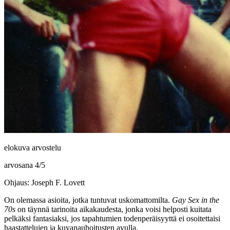
elokuva arvostelu
arvosana
4
/
5
Ohjaus: Joseph F. Lovett
On olemassa asioita, jotka tuntuvat uskomattomilta.
Gay Sex in the
70s
on täynnä tarinoita aikakaudesta, jonka voisi helposti kuitata
pelkäksi fantasiaksi, jos tapahtumien todenperäisyyttä ei osoitettaisi
haastattelujen ja kuvanauhoitusten avulla.