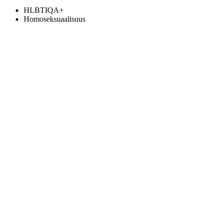
HLBTIQA+
Homoseksuaalisuus