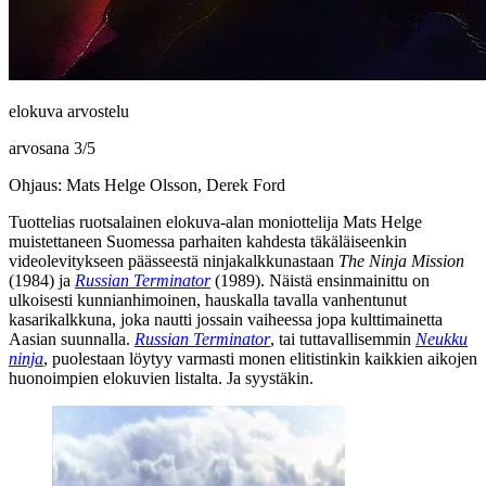
elokuva arvostelu
arvosana
3
/
5
Ohjaus: Mats Helge Olsson, Derek Ford
Tuottelias ruotsalainen elokuva-alan moniottelija
Mats Helge
muistettaneen Suomessa parhaiten kahdesta täkäläiseenkin
videolevitykseen päässeestä ninjakalkkunastaan
The Ninja Mission
(1984) ja
Russian Terminator
(1989). Näistä ensinmainittu on
ulkoisesti kunnianhimoinen, hauskalla tavalla vanhentunut
kasarikalkkuna, joka nautti jossain vaiheessa jopa kulttimainetta
Aasian suunnalla.
Russian Terminator
, tai tuttavallisemmin
Neukku
ninja
, puolestaan löytyy varmasti monen elitistinkin kaikkien aikojen
huonoimpien elokuvien listalta. Ja syystäkin.