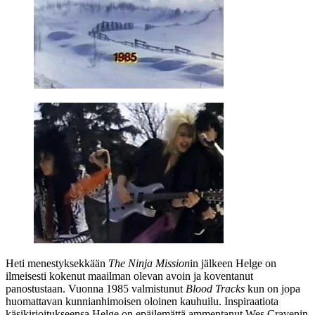
Heti menestyksekkään
The Ninja Mission
in jälkeen Helge on
ilmeisesti kokenut maailman olevan avoin ja koventanut
panostustaan. Vuonna 1985 valmistunut
Blood Tracks
kun on jopa
huomattavan kunnianhimoisen oloinen kauhuilu. Inspiraatiota
käsikirjoitukseensa Helge on epäilemättä ammentanut
Wes Cravenin