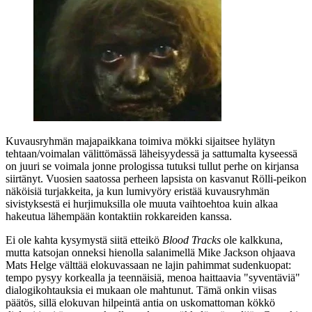
Kuvausryhmän majapaikkana toimiva mökki sijaitsee hylätyn
tehtaan/voimalan välittömässä läheisyydessä ja sattumalta kyseessä
on juuri se voimala jonne prologissa tutuksi tullut perhe on kirjansa
siirtänyt. Vuosien saatossa perheen lapsista on kasvanut Rölli-peikon
näköisiä turjakkeita, ja kun lumivyöry eristää kuvausryhmän
sivistyksestä ei hurjimuksilla ole muuta vaihtoehtoa kuin alkaa
hakeutua lähempään kontaktiin rokkareiden kanssa.
Ei ole kahta kysymystä siitä etteikö
Blood Tracks
ole kalkkuna,
mutta katsojan onneksi hienolla salanimellä Mike Jackson ohjaava
Mats Helge välttää elokuvassaan ne lajin pahimmat sudenkuopat:
tempo pysyy korkealla ja teennäisiä, menoa haittaavia "syventäviä"
dialogikohtauksia ei mukaan ole mahtunut. Tämä onkin viisas
päätös, sillä elokuvan hilpeintä antia on uskomattoman kökkö