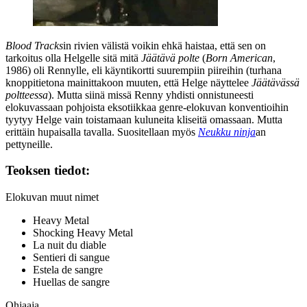
Blood Tracks
in rivien välistä voikin ehkä haistaa, että sen on
tarkoitus olla Helgelle sitä mitä
Jäätävä polte
(
Born American
,
1986) oli
Rennylle
, eli käyntikortti suurempiin piireihin (turhana
knoppitietona mainittakoon muuten, että Helge näyttelee
Jäätävässä
poltteessa
). Mutta siinä missä Renny yhdisti onnistuneesti
elokuvassaan pohjoista eksotiikkaa genre-elokuvan konventioihin
tyytyy Helge vain toistamaan kuluneita kliseitä omassaan. Mutta
erittäin hupaisalla tavalla. Suositellaan myös
Neukku ninja
an
pettyneille.
Teoksen tiedot:
Elokuvan muut nimet
Heavy Metal
Shocking Heavy Metal
La nuit du diable
Sentieri di sangue
Estela de sangre
Huellas de sangre
Ohjaaja