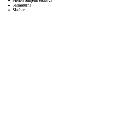
Pienen budjetin elokuva
Sarjamurha
Slasher