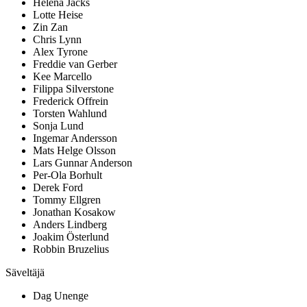
Helena Jacks
Lotte Heise
Zin Zan
Chris Lynn
Alex Tyrone
Freddie van Gerber
Kee Marcello
Filippa Silverstone
Frederick Offrein
Torsten Wahlund
Sonja Lund
Ingemar Andersson
Mats Helge Olsson
Lars Gunnar Anderson
Per-Ola Borhult
Derek Ford
Tommy Ellgren
Jonathan Kosakow
Anders Lindberg
Joakim Österlund
Robbin Bruzelius
Säveltäjä
Dag Unenge