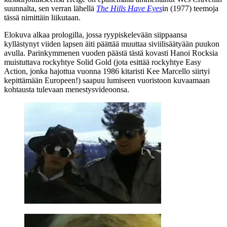
suunnalta, sen verran lähellä
The Hills Have Eyes
in (1977) teemoja
tässä nimittäin liikutaan.
Elokuva alkaa prologilla, jossa ryypiskelevään siippaansa
kyllästynyt viiden lapsen äiti päättää muuttaa siviilisäätyään puukon
avulla. Parinkymmenen vuoden päästä tästä kovasti
Hanoi Rocksia
muistuttava rockyhtye Solid Gold (jota esittää rockyhtye
Easy
Action
, jonka hajottua vuonna 1986 kitaristi
Kee Marcello
siirtyi
kepittämään
Europeen
!) saapuu lumiseen vuoristoon kuvaamaan
kohtausta tulevaan menestysvideoonsa.