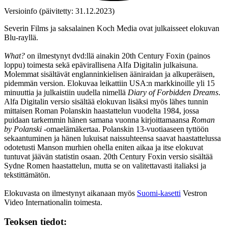
Versioinfo (päivitetty: 31.12.2023)
Severin Films ja saksalainen Koch Media ovat julkaisseet elokuvan
Blu‑rayllä.
What?
on ilmestynyt dvd:llä ainakin 20th Century Foxin (painos
loppu) toimesta sekä epävirallisena Alfa Digitalin julkaisuna.
Molemmat sisältävät englanninkielisen ääniraidan ja alkuperäisen,
pidemmän version. Elokuvaa leikattiin USA:n markkinoille yli 15
minuuttia ja julkaistiin uudella nimellä
Diary of Forbidden Dreams
.
Alfa Digitalin versio sisältää elokuvan lisäksi myös lähes tunnin
mittaisen Roman Polanskin haastattelun vuodelta 1984, jossa
puidaan tarkemmin hänen samana vuonna kirjoittamaansa
Roman
by Polanski
‑omaelämäkertaa. Polanskin 13‑vuotiaaseen tyttöön
sekaantuminen ja hänen lukuisat naissuhteensa saavat haastattelussa
odotetusti
Manson
murhien ohella eniten aikaa ja itse elokuvat
tuntuvat jäävän statistin osaan. 20th Century Foxin versio sisältää
Sydne Romen haastattelun, mutta se on valitettavasti italiaksi ja
tekstittämätön.
Elokuvasta on ilmestynyt aikanaan myös
Suomi-kasetti
Vestron
Video Internationalin toimesta.
Teoksen tiedot: