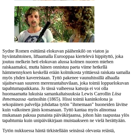
Sydne Romen esittämä elokuvan päähenkilö on viaton ja
hyväntahtoinen, liftaamalla Eurooppaa kiertelevä hippityttö, joka
joutuu melkein heti elokuvan alussa kolmen nuoren miehen
raiskaamaksi, mutta hänen onnistuu paeta viime hetkellä
hämmennyksen keskellä erään kolmikosta yrittäessä raiskata samalla
myös yhden kavereistaan. Tyttö pakenee vaunuhissillä alhaalla
sijaitsevaan suureen merenrantahuvilaan, joka toimii loppuelokuvan
tapahtumapaikkana. Jo tässä vaiheessa katsoja ei voi olla
huomaamatta lukuisia samankaltaisuuksia
Lewis Carrollin
Liisa
ihmemaassa
‑tarinoihin (1865). Hissi toimii kaninkolona ja
sekopäinen palvelija johdattaa tytön "ihmemaan" huoneiden lävitse
kuin valkoinen jänis konsanaan. Tyttö kantaa myös alinomaa
mukanaan paksua punaista päiväkirjaansa, johon hän raapustaa ylös
tapahtumia kuin unipäiväkirjaan muistaakseen ne vielä herättyään.
Tytön nukkuessa häntä tirkistellään seinässä olevasta reiästä,