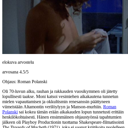
elokuva arvostelu
arvosana
4.5
/
5
Ohjaus: Roman Polanski
Oli 70‑luvun alku, rauhan ja rakkauden vuosikymmen oli jätetty
lopullisesti taakse. Moni katsoi vesimiehen aikakautena tunnetun
mielen vapauttamisen ja okkultismin renesanssin päättyneen
viimeistään Altamontin verilöylyyn ja Manson-murhiin.
Roman
Polanski
sai kokea tämän erään aikakauden lopun tunnetusti erittäin
henkilökohtaisesti. Hänen ensimmäinen ohjaustyönsä tapahtumien
jälkeen oli Playboy Productionin tuottama
Shakespeare
-filmatisointi
The Tragedy of Macbeth
(1971), joka ei saanut kriitikoita puolelleen