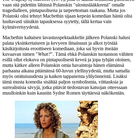
vaan sitä pidettiin lähinnä Polanskin "ulostus­lääkkeenä" omalle
tragedialleen, pintapuolisena ja tarpeettoman raakana. Mutta jos
Polanski olisi tehnyt Macbethin sijaan kepeän komedian häntä olisi
luultavasti siinäkin tapauksessa syytetty, tällä kertaa vain
kylmäverisyydestä.
Macbethin kaltaisen lavastusspektaakkelin jälkeen Polanski halusi
palata yksinkertaiseen ja kevyeen ilmaisuun ja alkoi työstää
käsikirjoitusta eroottiseen komediaan, joka sai hyvin itseään
kuvaavan nimen "
What?
". Tämä ehkä Polanskin tuotannon vähiten
esillä ollut elokuva on pintapuolisesti keveä ja jopa tyhjän oloinen,
mutta kätkee alleen Polanskin omia havaintoja hänen elämänsä
parhaana aikana pitämänsä 60‑luvun ylellisyydestä, mutta samalla
myös omituisuudesta ja kaiken tappaneista ylilyönneistä. Lisäksi
tämä musta komedia sisältää paljon symbolismia, viittauksia ja
surrealistisia sävyjä, jotka pitävät tiedostavan katsojan otteessaan
muulloinkin kuin kauniin
Sydne Romen
täyttäessä näkökentän.