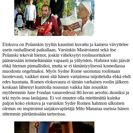
Elokuva on Polanskin tyyliin kauniisti kuvattu ja kamera viivyttelee
usein rauhallisesti paikallaan. Varsinkin Mastroianni sekä itse
Polanski tekevät hienot, joskin väheksytyt roolisuoritukset
päästessään temmeltämään vapaasti ja ylilyöden. Hahmot toki jäävät
ehkä hieman pinnallisiksi, mutta se ei tämäntyylisessä komediassa
muodostu ongelmaksi. Myös Sydne Rome suoriutuu roolistaan
luontevasti, vaikkei moni sitä hänen vartalonsa tuijottelulta ehkä ehdi
edes huomata. Romen elokuvaura ei tämän varhaisen roolin jälkeen
koskaan lähtenyt kunnolla nousuun vaikka hän nousikin
myöhemmin
Jane Fondan
vanavedessä 80‑luvun aerobic-ikoniksi ja
teki myös uraa laulajana. Ei voi muuten olla miettimättä kuinka
paljon koko elokuva ja varsinkin Sydre Romen hahmon ulkoinen
olemus on inspiroinut sarjakuvapiirtäjä
Milo Manaraa
useissa hänen
sittemmin piirtämissään tarinoissa.