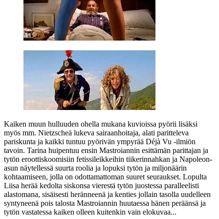
Kaiken muun hulluuden ohella mukana kuvioissa pyörii lisäksi
myös mm.
Nietzscheä
lukeva sairaanhoitaja, alati paritteleva
pariskunta ja kaikki tuntuu pyörivän ympyrää Déjà Vu ‑ilmiön
tavoin. Tarina huipentuu ensin Mastroiannin esittämän parittajan ja
tytön eroottiskoomisiin fetissileikkeihin tiikerinnahkan ja Napoleon-
asun näytellessä suurta roolia ja lopuksi tytön ja miljonäärin
kohtaamiseen, jolla on odottamattoman suuret seuraukset. Lopulta
Liisa herää kedolta siskonsa vierestä tytön juostessa paralleelisti
alastomana, sisäisesti heränneenä ja kenties jollain tasolla uudelleen
syntyneenä pois talosta Mastroiannin huutaessa hänen peräänsä ja
tytön vastatessa kaiken olleen kuitenkin vain elokuvaa...