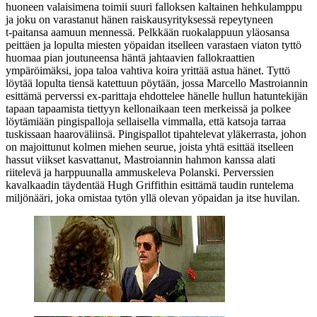
huoneen valaisimena toimii suuri falloksen kaltainen hehkulamppu
ja joku on varastanut hänen raiskausyrityksessä repeytyneen
t‑paitansa aamuun mennessä. Pelkkään ruokalappuun yläosansa
peittäen ja lopulta miesten yöpaidan itselleen varastaen viaton tyttö
huomaa pian joutuneensa häntä jahtaavien fallokraattien
ympäröimäksi, jopa taloa vahtiva koira yrittää astua hänet. Tyttö
löytää lopulta tiensä katettuun pöytään, jossa
Marcello Mastroiannin
esittämä perverssi ex‑parittaja ehdottelee hänelle hullun hatuntekijän
tapaan tapaamista tiettyyn kellonaikaan teen merkeissä ja polkee
löytämiään pingispalloja sellaisella vimmalla, että katsoja tarraa
tuskissaan haaroväliinsä. Pingispallot tipahtelevat yläkerrasta, johon
on majoittunut kolmen miehen seurue, joista yhtä esittää itselleen
hassut viikset kasvattanut, Mastroiannin hahmon kanssa alati
riitelevä ja harppuunalla ammuskeleva Polanski. Perverssien
kavalkaadin täydentää
Hugh Griffithin
esittämä taudin runtelema
miljönääri, joka omistaa tytön yllä olevan yöpaidan ja itse huvilan.