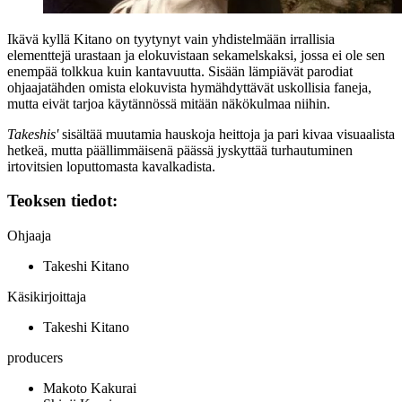
Ikävä kyllä Kitano on tyytynyt vain yhdistelmään irrallisia
elementtejä urastaan ja elokuvistaan sekamelskaksi, jossa ei ole sen
enempää tolkkua kuin kantavuutta. Sisään lämpiävät parodiat
ohjaajatähden omista elokuvista hymähdyttävät uskollisia faneja,
mutta eivät tarjoa käytännössä mitään näkökulmaa niihin.
Takeshis'
sisältää muutamia hauskoja heittoja ja pari kivaa visuaalista
hetkeä, mutta päällimmäisenä päässä jyskyttää turhautuminen
irtovitsien loputtomasta kavalkadista.
Teoksen tiedot:
Ohjaaja
Takeshi Kitano
Käsikirjoittaja
Takeshi Kitano
producers
Makoto Kakurai