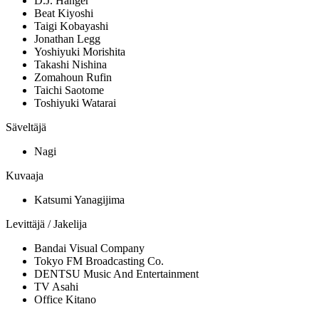
D.J. Hanger
Beat Kiyoshi
Taigi Kobayashi
Jonathan Legg
Yoshiyuki Morishita
Takashi Nishina
Zomahoun Rufin
Taichi Saotome
Toshiyuki Watarai
Säveltäjä
Nagi
Kuvaaja
Katsumi Yanagijima
Levittäjä / Jakelija
Bandai Visual Company
Tokyo FM Broadcasting Co.
DENTSU Music And Entertainment
TV Asahi
Office Kitano