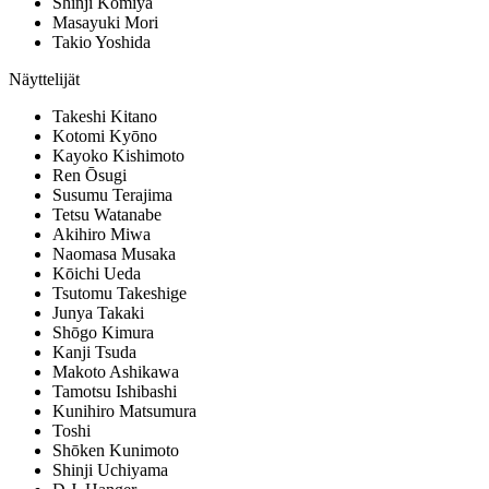
Shinji Komiya
Masayuki Mori
Takio Yoshida
Näyttelijät
Takeshi Kitano
Kotomi Kyōno
Kayoko Kishimoto
Ren Ōsugi
Susumu Terajima
Tetsu Watanabe
Akihiro Miwa
Naomasa Musaka
Kōichi Ueda
Tsutomu Takeshige
Junya Takaki
Shōgo Kimura
Kanji Tsuda
Makoto Ashikawa
Tamotsu Ishibashi
Kunihiro Matsumura
Toshi
Shōken Kunimoto
Shinji Uchiyama