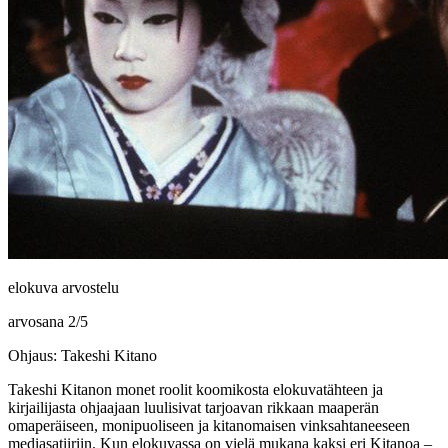
elokuva arvostelu
arvosana
2
/
5
Ohjaus: Takeshi Kitano
Takeshi Kitanon
monet roolit koomikosta elokuvatähteen ja
kirjailijasta ohjaajaan luulisivat tarjoavan rikkaan maaperän
omaperäiseen, monipuoliseen ja kitanomaisen vinksahtaneeseen
mediasatiiriin. Kun elokuvassa on vielä mukana kaksi eri Kitanoa –