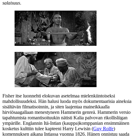
salaisuus
.
Fisher itse luonnehti elokuvan asetelmaa mielenkiintoiseksi
mahdollisuudeksi. Hän halusi luoda myös dokumentaarisia aineksia
sisältävän filmatisoinnin, ja siten laajentaa maineikkaalla
hirviösaagallaan menestyneen Hammerin genreä. Hammerin versio
tapahtumista romantisoituukin nätisti Kalia palvovan rikollisliigan
ympärille. Englannin Itä‑Intian (kauppa)komppanian ensimmäinen
kosketus kulttiin tulee kapteeni Harry Lewisin (
Guy Rolfe
)
komennuksen aikana Intiassa vuonna 1826. Hänen onnistuu saada