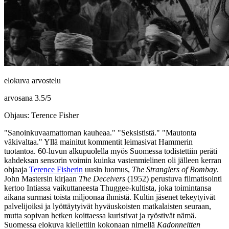
elokuva arvostelu
arvosana
3.5
/
5
Ohjaus: Terence Fisher
"Sanoinkuvaamattoman kauheaa."
"Seksististä."
"Mautonta
väkivaltaa."
Yllä mainitut kommentit leimasivat Hammerin
tuotantoa. 60‑luvun alkupuolella myös Suomessa todistettiin peräti
kahdeksan sensorin voimin kuinka vastenmielinen oli jälleen kerran
ohjaaja
Terence Fisherin
uusin luomus,
The Stranglers of Bombay
.
John Mastersin
kirjaan
The Deceivers
(1952) perustuva filmatisointi
kertoo Intiassa vaikuttaneesta Thuggee-kultista, joka toimintansa
aikana surmasi toista miljoonaa ihmistä. Kultin jäsenet tekeytyivät
palvelijoiksi ja lyöttäytyivät hyväuskoisten matkalaisten seuraan,
mutta sopivan hetken koittaessa kuristivat ja ryöstivät nämä.
Suomessa elokuva kiellettiin kokonaan nimellä
Kadonneitten