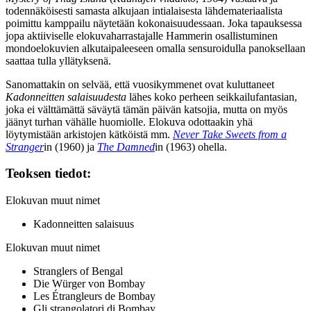
todennäköisesti samasta alkujaan intialaisesta lähdemateriaalista
poimittu kamppailu näytetään kokonaisuudessaan. Joka tapauksessa
jopa aktiiviselle elokuvaharrastajalle Hammerin osallistuminen
mondoelokuvien alkutaipaleeseen omalla sensuroidulla panoksellaan
saattaa tulla yllätyksenä.
Sanomattakin on selvää, että vuosikymmenet ovat kuluttaneet
Kadonneitten salaisuudesta
lähes koko perheen seikkailufantasian,
joka ei välttämättä säväytä tämän päivän katsojia, mutta on myös
jäänyt turhan vähälle huomiolle. Elokuva odottaakin yhä
löytymistään arkistojen kätköistä mm.
Never Take Sweets from a
Stranger
in (1960) ja
The Damned
in (1963) ohella.
Teoksen tiedot:
Elokuvan muut nimet
Kadonneitten salaisuus
Elokuvan muut nimet
Stranglers of Bengal
Die Würger von Bombay
Les Étrangleurs de Bombay
Gli strangolatori di Bombay