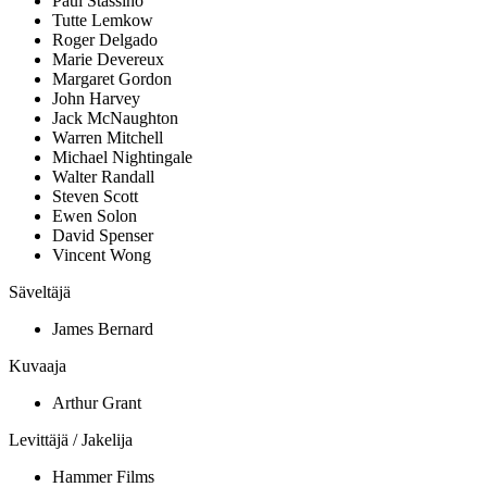
Paul Stassino
Tutte Lemkow
Roger Delgado
Marie Devereux
Margaret Gordon
John Harvey
Jack McNaughton
Warren Mitchell
Michael Nightingale
Walter Randall
Steven Scott
Ewen Solon
David Spenser
Vincent Wong
Säveltäjä
James Bernard
Kuvaaja
Arthur Grant
Levittäjä / Jakelija
Hammer Films