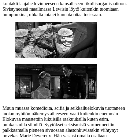
kontakti laajalle levinneeseen kansalliseen rikollisorganisaatioon.
Sivistyneessä maailmassa Lewisin löytö kuitenkin tuomitaan
humpuukina, uhkalta jota ei kannata ottaa tosissaan.
Muun muassa komedioita, scifiä ja seikkailuelokuvia tuottaneen
tuotantoyhtiön näkemys aiheeseen vaati kuitenkin enemmän.
Elokuvaa maustettiin lukuisilla raakuuksilla kuten esim.
puhkaistuilla silmillä. Syytökset seksismistä varmenneettin
palkkaamalla pieneen sivuosaan alastonkuvissakin viihtynyt
povekas
Marie Devereux
. Hän vastasi omalta osaltaan