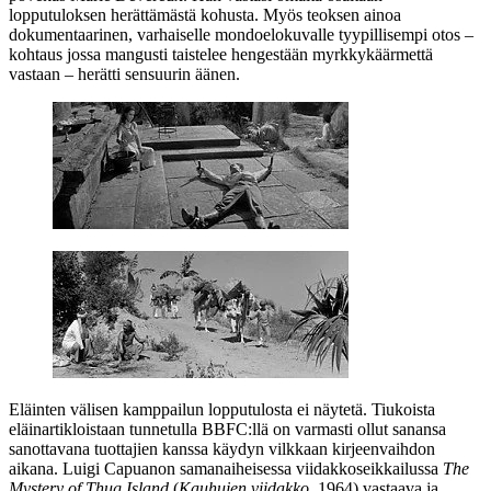
lopputuloksen herättämästä kohusta. Myös teoksen ainoa
dokumentaarinen, varhaiselle mondoelokuvalle tyypillisempi otos –
kohtaus jossa mangusti taistelee hengestään myrkkykäärmettä
vastaan – herätti sensuurin äänen.
Eläinten välisen kamppailun lopputulosta ei näytetä. Tiukoista
eläinartikloistaan tunnetulla BBFC:llä on varmasti ollut sanansa
sanottavana tuottajien kanssa käydyn vilkkaan kirjeenvaihdon
aikana.
Luigi Capuanon
samanaiheisessa viidakkoseikkailussa
The
Mystery of Thug Island
(
Kauhujen viidakko
, 1964) vastaava ja