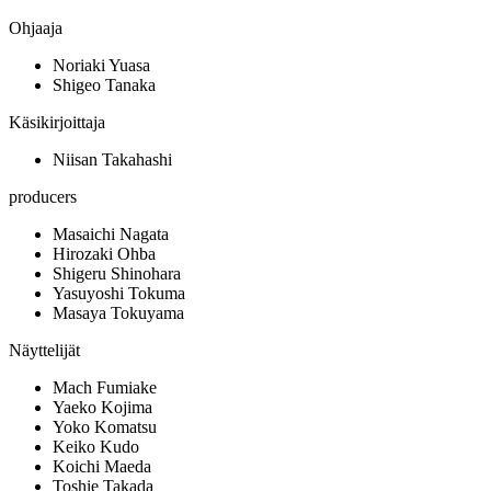
Ohjaaja
Noriaki Yuasa
Shigeo Tanaka
Käsikirjoittaja
Niisan Takahashi
producers
Masaichi Nagata
Hirozaki Ohba
Shigeru Shinohara
Yasuyoshi Tokuma
Masaya Tokuyama
Näyttelijät
Mach Fumiake
Yaeko Kojima
Yoko Komatsu
Keiko Kudo
Koichi Maeda
Toshie Takada