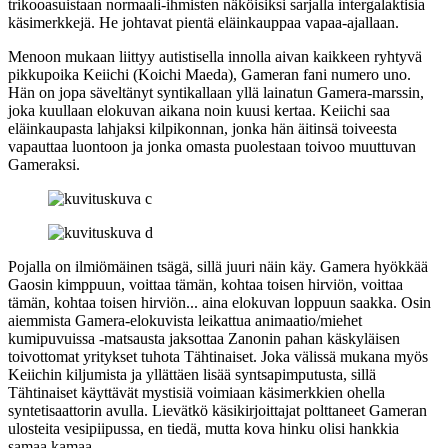
trikooasuistaan normaali-ihmisten näköisiksi sarjalla intergalaktisia
käsimerkkejä. He johtavat pientä eläinkauppaa vapaa-ajallaan.
Menoon mukaan liittyy autistisella innolla aivan kaikkeen ryhtyvä
pikkupoika Keiichi (
Koichi Maeda
), Gameran fani numero uno.
Hän on jopa säveltänyt syntikallaan yllä lainatun Gamera-marssin,
joka kuullaan elokuvan aikana noin kuusi kertaa. Keiichi saa
eläinkaupasta lahjaksi kilpikonnan, jonka hän äitinsä toiveesta
vapauttaa luontoon ja jonka omasta puolestaan toivoo muuttuvan
Gameraksi.
Pojalla on ilmiömäinen tsägä, sillä juuri näin käy. Gamera hyökkää
Gaosin kimppuun, voittaa tämän, kohtaa toisen hirviön, voittaa
tämän, kohtaa toisen hirviön... aina elokuvan loppuun saakka. Osin
aiemmista Gamera-elokuvista leikattua animaatio/miehet
kumipuvuissa ‑matsausta jaksottaa Zanonin pahan käskyläisen
toivottomat yritykset tuhota Tähtinaiset. Joka välissä mukana myös
Keiichin kiljumista ja yllättäen lisää syntsapimputusta, sillä
Tähtinaiset käyttävät mystisiä voimiaan käsimerkkien ohella
syntetisaattorin avulla. Lievätkö käsikirjoittajat polttaneet Gameran
ulosteita vesipiipussa, en tiedä, mutta kova hinku olisi hankkia
samaa kamaa.