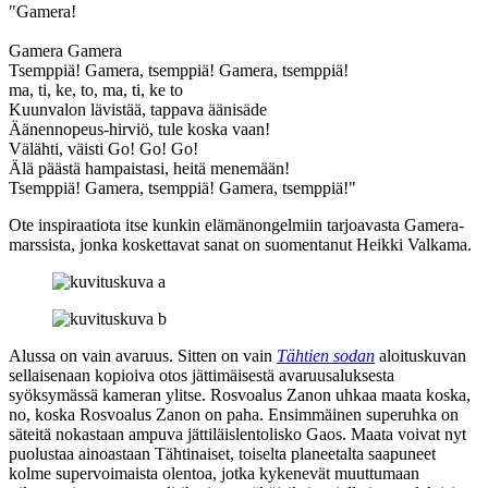
"Gamera!
Gamera Gamera
Tsemppiä! Gamera, tsemppiä! Gamera, tsemppiä!
ma, ti, ke, to, ma, ti, ke to
Kuunvalon lävistää, tappava äänisäde
Äänennopeus-hirviö, tule koska vaan!
Välähti, väisti Go! Go! Go!
Älä päästä hampaistasi, heitä menemään!
Tsemppiä! Gamera, tsemppiä! Gamera, tsemppiä!"
Ote inspiraatiota itse kunkin elämänongelmiin tarjoavasta Gamera-
marssista, jonka koskettavat sanat on suomentanut
Heikki Valkama
.
Alussa on vain avaruus. Sitten on vain
Tähtien sodan
aloituskuvan
sellaisenaan kopioiva otos jättimäisestä avaruusaluksesta
syöksymässä kameran ylitse. Rosvoalus Zanon uhkaa maata koska,
no, koska Rosvoalus Zanon on paha. Ensimmäinen superuhka on
säteitä nokastaan ampuva jättiläislentolisko Gaos. Maata voivat nyt
puolustaa ainoastaan Tähtinaiset, toiselta planeetalta saapuneet
kolme supervoimaista olentoa, jotka kykenevät muuttumaan