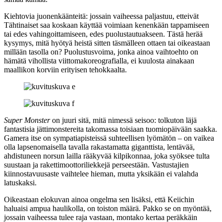
Kiehtovia juonenkäänteitä: jossain vaiheessa paljastuu, etteivät
Tähtinaiset saa koskaan käyttää voimiaan kenenkään tappamiseen
tai edes vahingoittamiseen, edes puolustautuakseen. Tästä herää
kysymys, mitä hyötyä heistä sitten täsmälleen ottaen tai oikeastaan
millään tasolla on? Puolustusvoima, jonka ainoa vaihtoehto on
hämätä vihollista viittomakoreografialla, ei kuulosta ainakaan
maallikon korviin erityisen tehokkaalta.
Super Monster
on juuri sitä, mitä nimessä seisoo: tolkuton läjä
fantastisia jättimonstereita takomassa toisiaan tuomiopäivään saakka.
Gamera itse on sympatiapisteissä suhteellisen lyömätön – on vaikea
olla lapsenomaisella tavalla rakastamatta giganttista, lentävää,
ahdistuneen norsun lailla rääkyvää kilpikonnaa, joka syöksee tulta
suustaan ja rakettimoottoriliekkejä perseestään. Vastustajien
kiinnostavuusaste vaihtelee hieman, mutta yksikään ei valahda
latuskaksi.
Oikeastaan elokuvan ainoa ongelma sen lisäksi, että Keiichin
haluaisi ampua haulikolla, on toiston määrä. Pakko se on myöntää,
jossain vaiheessa tulee raja vastaan, montako kertaa peräkkäin