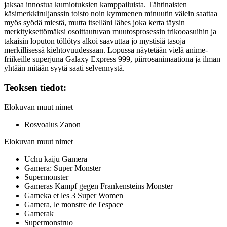
jaksaa innostua kumiotuksien kamppailuista. Tähtinaisten
käsimerkkiruljanssin toisto noin kymmenen minuutin välein saattaa
myös syödä miestä, mutta itselläni lähes joka kerta täysin
merkityksettömäksi osoittautuvan muutosprosessin trikooasuihin ja
takaisin loputon töllötys alkoi saavuttaa jo mystisiä tasoja
merkillisessä kiehtovuudessaan. Lopussa näytetään vielä anime-
friikeille superjuna Galaxy Express 999, piirrosanimaationa ja ilman
yhtään mitään syytä saati selvennystä.
Teoksen tiedot:
Elokuvan muut nimet
Rosvoalus Zanon
Elokuvan muut nimet
Uchu kaijū Gamera
Gamera: Super Monster
Supermonster
Gameras Kampf gegen Frankensteins Monster
Gameka et les 3 Super Women
Gamera, le monstre de l'espace
Gamerak
Supermonstruo