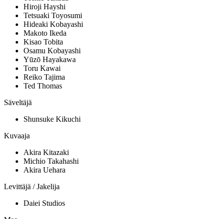
Hiroji Hayshi
Tetsuaki Toyosumi
Hideaki Kobayashi
Makoto Ikeda
Kisao Tobita
Osamu Kobayashi
Yūzō Hayakawa
Toru Kawai
Reiko Tajima
Ted Thomas
Säveltäjä
Shunsuke Kikuchi
Kuvaaja
Akira Kitazaki
Michio Takahashi
Akira Uehara
Levittäjä / Jakelija
Daiei Studios