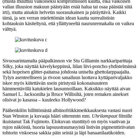
(musta muuttuu valkoiseksi kompromissien kautta, eikä valkoisen
vallan illuusion makuun päästyään enää halua tai osaa päästää siitä
irti), mutta ainakin helvetin suorasukainen ja päräyttävä. Kaikki
tämä, ja sen verran mielettömän idean kautta surrealistisin
kohtauksin käsiteltynä, että yllättyneeltä naurunremakalta on vaikea
välttyä.
Sivuosarintamalta pääpalkinnon vie
Stu Gilliamin
narkkariparittaja
Silky, joka näyttää kävelykeppinsä, liilan liivi-poncho-yhdistelmänsä
sekä hopeisen glitter-paitansa johdosta uniselta ghettolarppaajalta.
Tylyn asenteelliseen ja rivoon sanailuun luottava kyttäparivaljakko
iskee myös kiitettävän usein piristystä kokonaisuuteen
hämmentävillä katukielen lausunnoillaan. Kaksikko näyttää aivan
Samuel L. Jacksonilta
ja
Bruce Willisiltä
, joten remaken ainekset
olisivat jo kasassa – kuuleeko Hollywood?
Päähenkilön hillittömästä albiinofriikkimeikkauksesta vastasi nuori
Stan Winston
ja kuvaaja hääri sittemmin mm.
Uhrilampaat
filmille
ikuistanut
Tak Fujimoto
. Elokuvan stunttityö on myös vaativan ja
rujon näköistä, huoria lapsuustraumasyistä listivän pigmenttiriivatun
tohtorin viskoessa sakkia päin seiniä ja läpi banaanilaatikoiden.