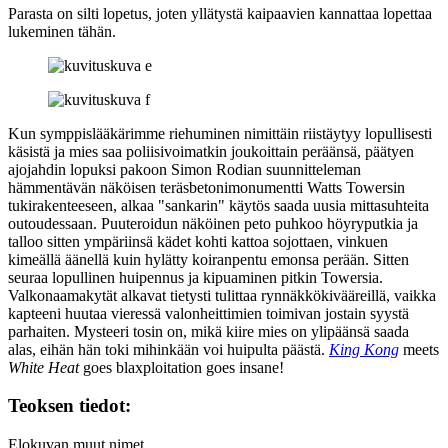
Parasta on silti lopetus, joten yllätystä kaipaavien kannattaa lopettaa
lukeminen tähän.
Kun symppislääkärimme riehuminen nimittäin riistäytyy lopullisesti
käsistä ja mies saa poliisivoimatkin joukoittain peräänsä, päätyen
ajojahdin lopuksi pakoon
Simon Rodian
suunnitteleman
hämmentävän näköisen teräsbetonimonumentti Watts Towersin
tukirakenteeseen, alkaa "sankarin" käytös saada uusia mittasuhteita
outoudessaan. Puuteroidun näköinen peto puhkoo höyryputkia ja
talloo sitten ympäriinsä kädet kohti kattoa sojottaen, vinkuen
kimeällä äänellä kuin hylätty koiranpentu emonsa perään. Sitten
seuraa lopullinen huipennus ja kipuaminen pitkin Towersia.
Valkonaamakytät alkavat tietysti tulittaa rynnäkkökivääreillä, vaikka
kapteeni huutaa vieressä valonheittimien toimivan jostain syystä
parhaiten. Mysteeri tosin on, mikä kiire mies on ylipäänsä saada
alas, eihän hän toki mihinkään voi huipulta päästä.
King Kong
meets
White Heat
goes blaxploitation goes insane!
Teoksen tiedot:
Elokuvan muut nimet