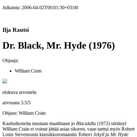
Julkaistu:
2006-04-02T00:01:30+03:00
Ilja Rautsi
Dr. Black, Mr. Hyde (1976)
Ohjaaja:
William Crain
elokuva arvostelu
arvosana
3.5
/
5
Ohjaus: William Crain
Kauhuikoneita mustaan maailmaan jo
Blacula
lla (1972) siirtänyt
William Crain
ei voinut jättää asiaa sikseen, vaan tarttui myös
Robert
Louis Stevensonin
klassikkoromaaniin
Tohtori Jekyll ja Mr. Hyde