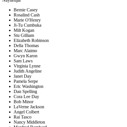
Näyttelijät
Bernie Casey
Rosalind Cash
Marie O'Henry
Ji-Tu Cumbuka
Milt Kogan
Stu Gilliam
Elizabeth Robinson
Della Thomas
Marc Alaimo
Gwyn Karon
Sam Laws
Virginia Lynne
Judith Angeline
Janet Day
Pamela Serpe
Eric Washington
Dan Spelling
Cora Lee Day
Bob Minor
LaVerne Jackson
Angel Colbert
Rai Tasco
Nancy Middleton