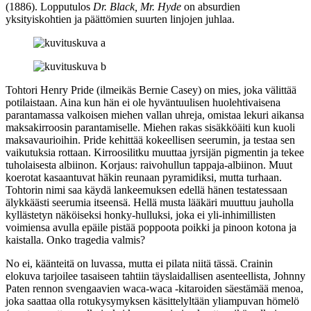
(1886). Lopputulos
Dr. Black, Mr. Hyde
on absurdien
yksityiskohtien ja päättömien suurten linjojen juhlaa.
Tohtori Henry Pride (ilmeikäs
Bernie Casey
) on mies, joka välittää
potilaistaan. Aina kun hän ei ole hyväntuulisen huolehtivaisena
parantamassa valkoisen miehen vallan uhreja, omistaa lekuri aikansa
maksakirroosin parantamiselle. Miehen rakas sisäkköäiti kun kuoli
maksavaurioihin. Pride kehittää kokeellisen seerumin, ja testaa sen
vaikutuksia rottaan. Kirroosilitku muuttaa jyrsijän pigmentin ja tekee
tuholaisesta albiinon. Korjaus: raivohullun tappaja-albiinon. Muut
koerotat kasaantuvat häkin reunaan pyramidiksi, mutta turhaan.
Tohtorin nimi saa käydä lankeemuksen edellä hänen testatessaan
älykkäästi seerumia itseensä. Hellä musta lääkäri muuttuu jauholla
kyllästetyn näköiseksi honky-hulluksi, joka ei yli‑inhimillisten
voimiensa avulla epäile pistää poppoota poikki ja pinoon kotona ja
kaistalla. Onko tragedia valmis?
No ei, käänteitä on luvassa, mutta ei pilata niitä tässä. Crainin
elokuva tarjoilee tasaiseen tahtiin täyslaidallisen asenteellista,
Johnny
Paten
rennon svengaavien waca-waca ‑kitaroiden säestämää menoa,
joka saattaa olla rotukysymyksen käsittelyltään yliampuvan hömelö