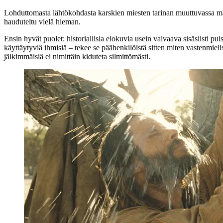
Lohduttomasta lähtökohdasta karskien miesten tarinan muuttuvassa 
hauduteltu vielä hieman.
Ensin hyvät puolet: historiallisia elokuvia usein vaivaava sisäsiisti 
käyttäytyviä ihmisiä – tekee se päähenkilöistä sitten miten vastenmielis
jälkimmäisiä ei nimittäin kiduteta silmittömästi.