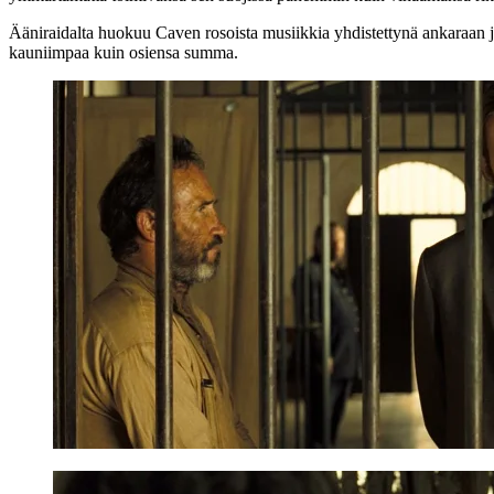
Ääniraidalta huokuu Caven rosoista musiikkia yhdistettynä ankaraan ja
kauniimpaa kuin osiensa summa.