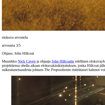
elokuva arvostelu
arvosana
3
/
5
Ohjaus: John Hillcoat
Muusikko
Nick Caven
ja ohjaaja
John Hillcoatin
edellinen elokuvayht
projektiensa ohella aikaan elokuvakäsikirjoituksen, jonka Hillcoat jäl
sulkeutuneisuudesta johtuen
The Proposition
in ristiriitaiset hahmot vo