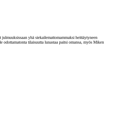
yt julmuuksissaan yhä siekailemattomammaksi heittäytyneen
lle odottamatonta tilaisuutta lunastaa paitsi omansa, myös Miken