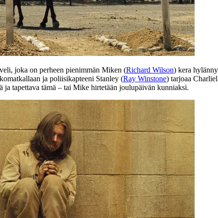
 veli, joka on perheen pienimmän Miken (
Richard Wilson
) kera hylänn
akomatkallaan ja poliisikapteeni Stanley (
Ray Winstone
) tarjoaa Charlie
ja tapettava tämä – tai Mike hirtetään joulupäivän kunniaksi.