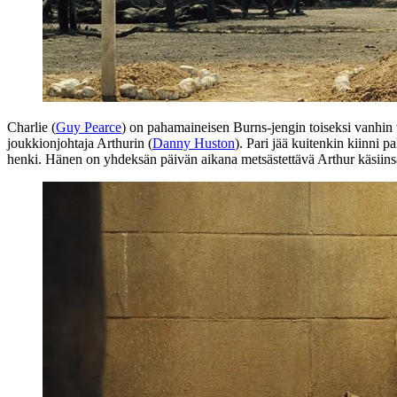
Charlie (
Guy Pearce
) on pahamaineisen Burns-jengin toiseksi vanhin
joukkionjohtaja Arthurin (
Danny Huston
). Pari jää kuitenkin kiinni p
henki. Hänen on yhdeksän päivän aikana metsästettävä Arthur käsiinsä 