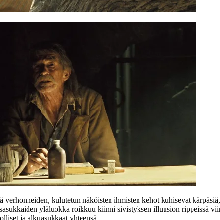
sensä verhonneiden, kulutetun näköisten ihmisten kehot kuhisevat kärpäsiä
udisasukkaiden yläluokka roikkuu kiinni sivistyksen illuusion rippeissä 
liset ja alkuasukkaat yhteensä.