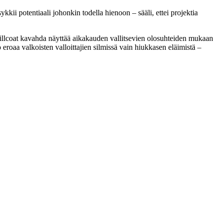
kkii potentiaali johonkin todella hienoon – sääli, ettei projektia
ä Hillcoat kavahda näyttää aikakauden vallitsevien olosuhteiden mukaan
ö eroaa valkoisten valloittajien silmissä vain hiukkasen eläimistä –