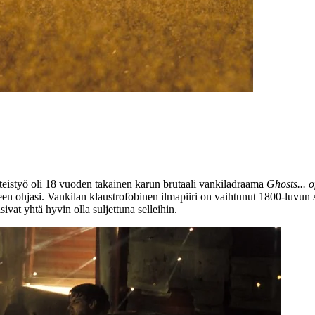
eistyö oli 18 vuoden takainen karun brutaali vankiladraama
Ghosts... o
leen ohjasi. Vankilan klaustrofobinen ilmapiiri on vaihtunut 1800‑luvun
isivat yhtä hyvin olla suljettuna selleihin.