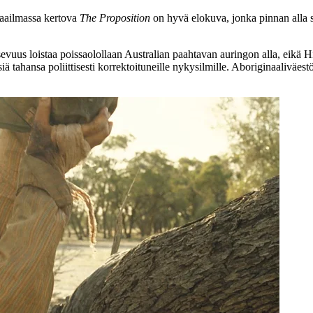
maailmassa kertova
The Proposition
on hyvä elokuva, jonka pinnan alla sy
puisevuus loistaa poissaolollaan Australian paahtavan auringon alla, eik
iä tahansa poliittisesti korrektoituneille nykysilmille. Aboriginaaliväest