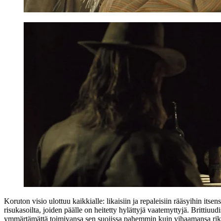
Koruton visio ulottuu kaikkialle: likaisiin ja repaleisiin rääsyihin it
risukasoilta, joiden päälle on heitetty hylättyjä vaatemyttyjä. Brittiu
ymmärtämättä toimivansa sen suojissa pahemmin kuin vihaamansa rikol