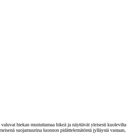
, valuvat hiekan mustuttamaa hikeä ja näyttävät yleisesti kuolevilta
viimeisenä suojamuurina luonnon pidättelemätöntä jylläystä vastaan,