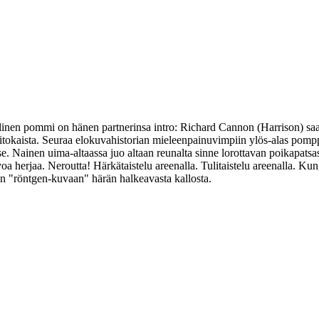
llinen pommi on hänen partnerinsa intro: Richard Cannon (Harrison) s
itokaista. Seuraa elokuvahistorian mieleenpainuvimpiin ylös-alas pomp
erse. Nainen uima-altaassa juo altaan reunalta sinne lorottavan poikapats
voa herjaa. Neroutta! Härkätaistelu areenalla. Tulitaistelu areenalla. Ku
ön "röntgen-kuvaan" härän halkeavasta kallosta.