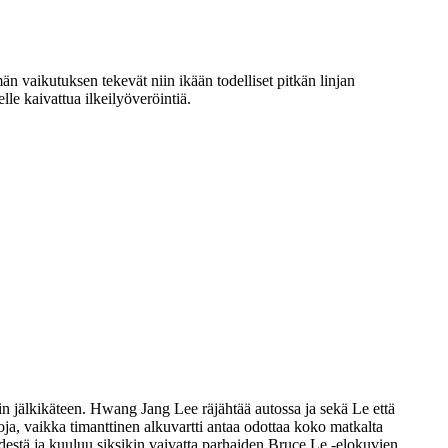
n vaikutuksen tekevät niin ikään todelliset pitkän linjan
le kaivattua ilkeilyöveröintiä.
näin jälkikäteen. Hwang Jang Lee räjähtää autossa ja sekä Le että
oja, vaikka timanttinen alkuvartti antaa odottaa koko matkalta
estä ja kuuluu siksikin vaivatta parhaiden Bruce Le ‑elokuvien