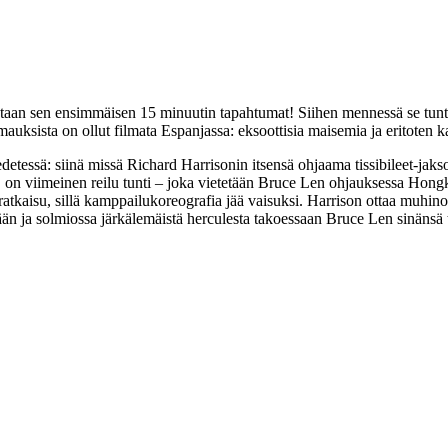
staan sen ensimmäisen 15 minuutin tapahtumat! Siihen mennessä se tun
auksista on ollut filmata Espanjassa: eksoottisia maisemia ja eritoten ka
detessä: siinä missä Richard Harrisonin itsensä ohjaama tissibileet-jakso
, on viimeinen reilu tunti – joka vietetään Bruce Len ohjauksessa Hong
 ratkaisu, sillä kamppailukoreografia jää vaisuksi. Harrison ottaa muhin
än ja solmiossa järkälemäistä herculesta takoessaan Bruce Len sinänsä t