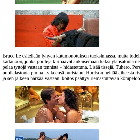
Bruce Le esitellään lyhyen katumonotuksen tuoksinnassa, mutta tode
kartanoon, jonka portteja kirmaavat aukaisemaan kaksi yläosatonta ne
pelaa tyttöjä vastaan tennistä – hidastettuna. Lisää tissejä. Tuhero. P
puolialastonta pimua kylkeensä puristanut Harrison heittää aiheesta ri
ja sen jälkeen härkää vastaan: koitos päättyy riemastuttavan kömpelö