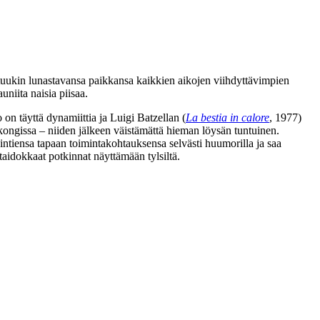
tuukin lunastavansa paikkansa kaikkien aikojen viihdyttävimpien
uniita naisia piisaa.
 on täyttä dynamiittia ja
Luigi Batzellan
(
La bestia in calore
, 1977)
kongissa – niiden jälkeen väistämättä hieman löysän tuntuinen.
ointiensa tapaan toimintakohtauksensa selvästi huumorilla ja saa
aidokkaat potkinnat näyttämään tylsiltä.