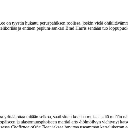
Lee
on tyystin hukattu peruspahiksen roolissa, joskin vielä ohikiitävämmä
eliköriläs ja entinen peplum-sankari
Brad Harris
sentään tuo loppupuolel
a yrittää ottaa mitään selkoa, saati sitten koettaa muistaa siitä mitään 
opäiseen ja alastomuuspitoiseen martial arts ‑hölmöilyyn viehtynyt kats
ksessa
Challenge of the Tiger
jaksaa huvittaa useamman katselukerran ed