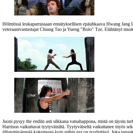
Hölmössä leukaparrassaan ennätyksellisen epäuhkaava
Hwang Jang 
veteraanivastustajat
Chiang Tao
ja
Yueng "Bolo" Tze
. Elähtänyt musk
Juoni pysyy the endiin asti silkkana vatsahappona, mistä on täysin turh
Harrison vaikuttavat tyytyväisiltä. Tyytyväiseltä vaikuttanee myös sek
ällistyttävämpää kokemusta kuin mihin nyt on tyydyttävä. Joka tapau