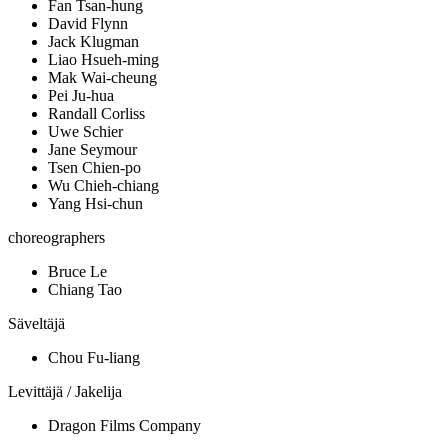
Fan Tsan-hung
David Flynn
Jack Klugman
Liao Hsueh-ming
Mak Wai-cheung
Pei Ju-hua
Randall Corliss
Uwe Schier
Jane Seymour
Tsen Chien-po
Wu Chieh-chiang
Yang Hsi-chun
choreographers
Bruce Le
Chiang Tao
Säveltäjä
Chou Fu-liang
Levittäjä / Jakelija
Dragon Films Company