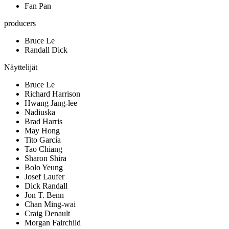
Fan Pan
producers
Bruce Le
Randall Dick
Näyttelijät
Bruce Le
Richard Harrison
Hwang Jang-lee
Nadiuska
Brad Harris
May Hong
Tito García
Tao Chiang
Sharon Shira
Bolo Yeung
Josef Laufer
Dick Randall
Jon T. Benn
Chan Ming-wai
Craig Denault
Morgan Fairchild