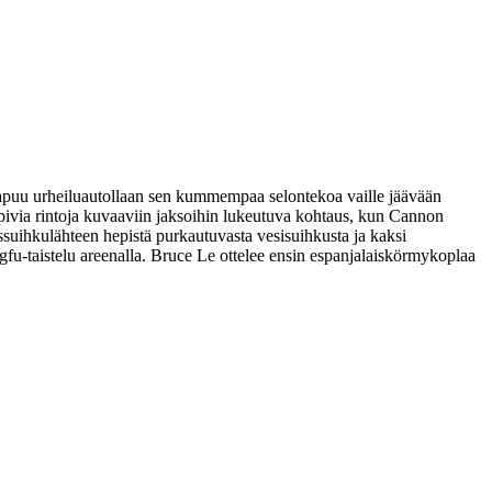
aapuu urheiluautollaan sen kummempaa selontekoa vaille jäävään
pivia rintoja kuvaaviin jaksoihin lukeutuva kohtaus, kun Cannon
assuihkulähteen hepistä purkautuvasta vesisuihkusta ja kaksi
ngfu-taistelu areenalla. Bruce Le ottelee ensin espanjalaiskörmykoplaa