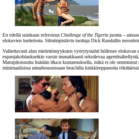
En edellä suinkaan referoinut
Challenge of the Tiger
in juonta – ainoa
elokuvien luettelosta. Silmiinpistävin tuottaja
Dick Randallin
neronleim
Valitettavasti alun mielettömyyksien vyörytystahti höllenee elokuvan e
espanjakohtauksetkin varsin munakkaasti sekoilevaa agenttisähellystä
Matsipitoisuutta lisätään t&a:n kustannuksella, mikä ei ole onnistunut
minimaalisissa uimahousuissaan beachilla kinkkireppanoita rökittäessä