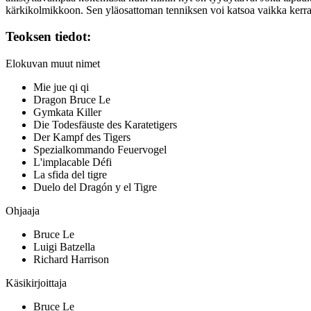
kärkikolmikkoon. Sen yläosattoman tenniksen voi katsoa vaikka kerra
Teoksen tiedot:
Elokuvan muut nimet
Mie jue qi qi
Dragon Bruce Le
Gymkata Killer
Die Todesfäuste des Karatetigers
Der Kampf des Tigers
Spezialkommando Feuervogel
L'implacable Défi
La sfida del tigre
Duelo del Dragón y el Tigre
Ohjaaja
Bruce Le
Luigi Batzella
Richard Harrison
Käsikirjoittaja
Bruce Le