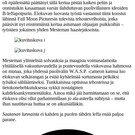
oli epäilemättä päättänyt tällä kertaa pistää kaiken peliin ja
onnistuikin kasaamaan varsin ilahduttavan puolivillaisten ideoiden
B‑leffapotpurin. Elokuvan luovasta työstä vastannut tiimi koostui
lähinnä Full Moon Picturesin tulevista tehostevelhoista, jotka
pääsivät nyt ensimmäistä kertaa astumaan ohjaajan puikkoihin –
työstäen jokainen yhden Mesteman haastejaksoista.
Mesteman ylimielisiä solvauksia ja maagisia voimasalamoita
yhtäläisellä vakuuttavuudella ja pontevuudella viskovassa hahmossa
on munaa, joka yhdessä puolivälin W.A.S.P. ‑cameon kanssa luo
elokuvan selkärangan ja estää kyhäelmää sortumasta pelkäksi
tylsäksi sähläämiseksi. Tunkkaisissa optisissa tehosteissa ja
tietokonehehkutuksessa sykkii nostalginen
kahdeksankymmentäluku. Ainoa mikä jää harmittamaan on se, että
elokuva olisi ollut parhaimmillaan jo ala‑asteella nähtynä – mutta
ihan nautittavaa huttua se on aikuisiälläkin.
Saatanan lunnaista
ei kahden ja puolen tähden leffa enää paljoa
parane.