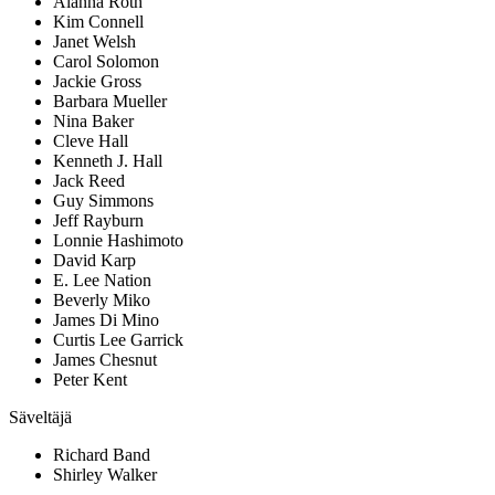
Alanna Roth
Kim Connell
Janet Welsh
Carol Solomon
Jackie Gross
Barbara Mueller
Nina Baker
Cleve Hall
Kenneth J. Hall
Jack Reed
Guy Simmons
Jeff Rayburn
Lonnie Hashimoto
David Karp
E. Lee Nation
Beverly Miko
James Di Mino
Curtis Lee Garrick
James Chesnut
Peter Kent
Säveltäjä
Richard Band
Shirley Walker