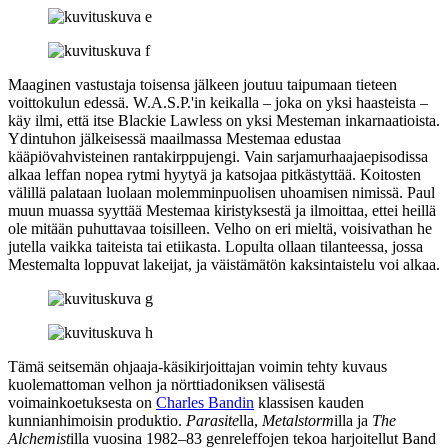
Maaginen vastustaja toisensa jälkeen joutuu taipumaan tieteen
voittokulun edessä.
W.A.S.P.'in
keikalla – joka on yksi haasteista –
käy ilmi, että itse
Blackie Lawless
on yksi Mesteman inkarnaatioista.
Ydintuhon jälkeisessä maailmassa Mestemaa edustaa
kääpiövahvisteinen rantakirppujengi. Vain sarjamurhaajaepisodissa
alkaa leffan nopea rytmi hyytyä ja katsojaa pitkästyttää. Koitosten
välillä palataan luolaan molemminpuolisen uhoamisen nimissä. Paul
muun muassa syyttää Mestemaa kiristyksestä ja ilmoittaa, ettei heillä
ole mitään puhuttavaa toisilleen. Velho on eri mieltä, voisivathan he
jutella vaikka taiteista tai etiikasta. Lopulta ollaan tilanteessa, jossa
Mestemalta loppuvat lakeijat, ja väistämätön kaksintaistelu voi alkaa.
Tämä seitsemän ohjaaja-käsikirjoittajan voimin tehty kuvaus
kuolemattoman velhon ja nörttiadoniksen välisestä
voimainkoetuksesta on
Charles Bandin
klassisen kauden
kunnianhimoisin produktio.
Parasite
lla,
Metalstorm
illa ja
The
Alchemist
illa vuosina 1982–83 genreleffojen tekoa harjoitellut Band