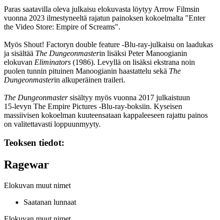
Paras saatavilla oleva julkaisu elokuvasta löytyy Arrow Filmsin
vuonna 2023 ilmestyneeltä rajatun painoksen kokoelmalta "Enter
the Video Store: Empire of Screams".
Myös Shout! Factoryn double feature ‑Blu‑ray-julkaisu on laadukas
ja sisältää
The Dungeonmaster
in lisäksi
Peter Manoogianin
elokuvan
Eliminators
(1986). Levyllä on lisäksi ekstrana noin
puolen tunnin pituinen Manoogianin haastattelu sekä
The
Dungeonmaster
in alkuperäinen traileri.
The Dungeonmaster
sisältyy myös vuonna 2017 julkaistuun
15‑levyn The Empire Pictures ‑Blu‑ray-boksiin. Kyseisen
massiivisen kokoelman kuuteensataan kappaleeseen rajattu painos
on valitettavasti loppuunmyyty.
Teoksen tiedot:
Ragewar
Elokuvan muut nimet
Saatanan lunnaat
Elokuvan muut nimet