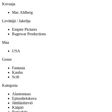
Kuvaaja
Mac Ahlberg
Levittäjä / Jakelija
Empire Pictures
Ragewar Productions
Maa
USA
Genre
Fantasia
Kauhu
Scifi
Kategoria
Alastomuus
Episodielokuva
Jättiläishirviö
Kääpiö
Parisuhde