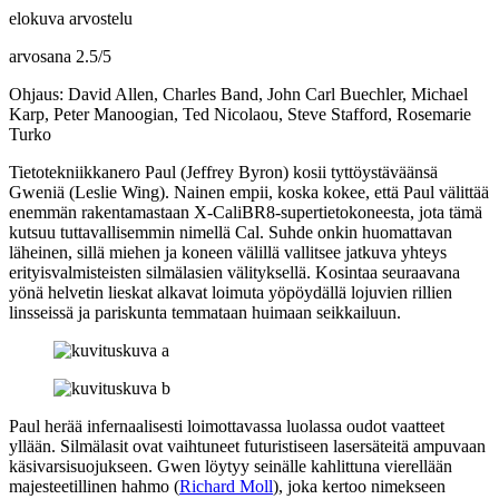
elokuva arvostelu
arvosana
2.5
/
5
Ohjaus: David Allen, Charles Band, John Carl Buechler, Michael
Karp, Peter Manoogian, Ted Nicolaou, Steve Stafford, Rosemarie
Turko
Tietotekniikkanero Paul (
Jeffrey Byron
) kosii tyttöystäväänsä
Gweniä (
Leslie Wing
). Nainen empii, koska kokee, että Paul välittää
enemmän rakentamastaan X‑CaliBR8-supertietokoneesta, jota tämä
kutsuu tuttavallisemmin nimellä Cal. Suhde onkin huomattavan
läheinen, sillä miehen ja koneen välillä vallitsee jatkuva yhteys
erityisvalmisteisten silmälasien välityksellä. Kosintaa seuraavana
yönä helvetin lieskat alkavat loimuta yöpöydällä lojuvien rillien
linsseissä ja pariskunta temmataan huimaan seikkailuun.
Paul herää infernaalisesti loimottavassa luolassa oudot vaatteet
yllään. Silmälasit ovat vaihtuneet futuristiseen lasersäteitä ampuvaan
käsivarsisuojukseen. Gwen löytyy seinälle kahlittuna vierellään
majesteetillinen hahmo (
Richard Moll
), joka kertoo nimekseen