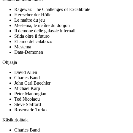
Ragewar: The Challenges of Excalibrate
Herrscher der Hölle
Le maître du jeu
Mestema, le maître du donjon
Il demone delle galassie infernali
Sfida oltre il futuro
El amo del calabozo
Mestema
Data-Demonen
Ohjaaja
David Allen
Charles Band
John Carl Buechler
Michael Karp
Peter Manoogian
Ted Nicolaou
Steve Stafford
Rosemarie Turko
Käsikirjoittaja
Charles Band