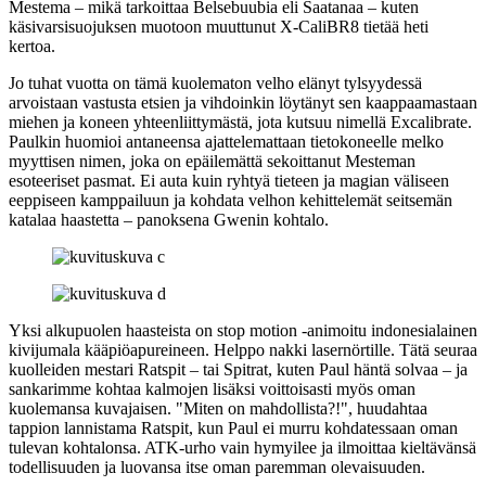
Mestema – mikä tarkoittaa Belsebuubia eli Saatanaa – kuten
käsivarsisuojuksen muotoon muuttunut X‑CaliBR8 tietää heti
kertoa.
Jo tuhat vuotta on tämä kuolematon velho elänyt tylsyydessä
arvoistaan vastusta etsien ja vihdoinkin löytänyt sen kaappaamastaan
miehen ja koneen yhteenliittymästä, jota kutsuu nimellä Excalibrate.
Paulkin huomioi antaneensa ajattelemattaan tietokoneelle melko
myyttisen nimen, joka on epäilemättä sekoittanut Mesteman
esoteeriset pasmat. Ei auta kuin ryhtyä tieteen ja magian väliseen
eeppiseen kamppailuun ja kohdata velhon kehittelemät seitsemän
katalaa haastetta – panoksena Gwenin kohtalo.
Yksi alkupuolen haasteista on stop motion ‑animoitu indonesialainen
kivijumala kääpiöapureineen. Helppo nakki lasernörtille. Tätä seuraa
kuolleiden mestari Ratspit – tai Spitrat, kuten Paul häntä solvaa – ja
sankarimme kohtaa kalmojen lisäksi voittoisasti myös oman
kuolemansa kuvajaisen.
"Miten on mahdollista?!"
, huudahtaa
tappion lannistama Ratspit, kun Paul ei murru kohdatessaan oman
tulevan kohtalonsa. ATK‑urho vain hymyilee ja ilmoittaa kieltävänsä
todellisuuden ja luovansa itse oman paremman olevaisuuden.