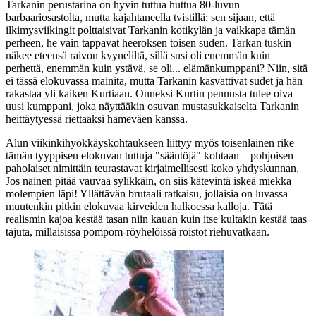
Tarkanin perustarina on hyvin tuttua huttua 80‑luvun
barbaariosastolta, mutta kajahtaneella tvistillä: sen sijaan, että
ilkimysviikingit polttaisivat Tarkanin kotikylän ja vaikkapa tämän
perheen, he vain tappavat heeroksen toisen suden. Tarkan tuskin
näkee eteensä raivon kyyneliltä, sillä susi oli enemmän kuin
perhettä, enemmän kuin ystävä, se oli... elämänkumppani? Niin, sitä
ei tässä elokuvassa mainita, mutta Tarkanin kasvattivat sudet ja hän
rakastaa yli kaiken Kurtiaan. Onneksi Kurtin pennusta tulee oiva
uusi kumppani, joka näyttääkin osuvan mustasukkaiselta Tarkanin
heittäytyessä riettaaksi hameväen kanssa.
Alun viikinkihyökkäyskohtaukseen liittyy myös toisenlainen rike
tämän tyyppisen elokuvan tuttuja "sääntöjä" kohtaan – pohjoisen
paholaiset nimittäin teurastavat kirjaimellisesti koko yhdyskunnan.
Jos nainen pitää vauvaa sylikkäin, on siis kätevintä iskeä miekka
molempien läpi! Yllättävän brutaali ratkaisu, jollaisia on luvassa
muutenkin pitkin elokuvaa kirveiden halkoessa kalloja. Tätä
realismin kajoa kestää tasan niin kauan kuin itse kultakin kestää taas
tajuta, millaisissa pompom-röyhelöissä roistot riehuvatkaan.