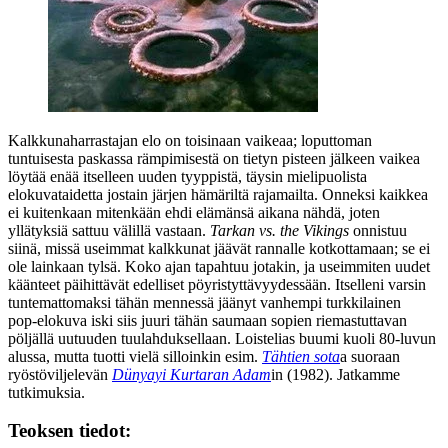
Kalkkunaharrastajan elo on toisinaan vaikeaa; loputtoman
tuntuisesta paskassa rämpimisestä on tietyn pisteen jälkeen vaikea
löytää enää itselleen uuden tyyppistä, täysin mielipuolista
elokuvataidetta jostain järjen hämäriltä rajamailta. Onneksi kaikkea
ei kuitenkaan mitenkään ehdi elämänsä aikana nähdä, joten
yllätyksiä sattuu välillä vastaan.
Tarkan vs. the Vikings
onnistuu
siinä, missä useimmat kalkkunat jäävät rannalle kotkottamaan; se ei
ole lainkaan tylsä. Koko ajan tapahtuu jotakin, ja useimmiten uudet
käänteet päihittävät edelliset pöyristyttävyydessään. Itselleni varsin
tuntemattomaksi tähän mennessä jäänyt vanhempi turkkilainen
pop‑elokuva iski siis juuri tähän saumaan sopien riemastuttavan
pöljällä uutuuden tuulahduksellaan. Loistelias buumi kuoli 80‑luvun
alussa, mutta tuotti vielä silloinkin esim.
Tähtien sota
a suoraan
ryöstöviljelevän
Dünyayi Kurtaran Adam
in (1982). Jatkamme
tutkimuksia.
Teoksen tiedot: