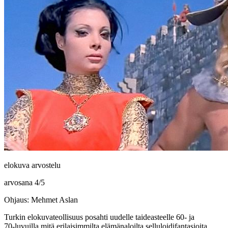
elokuva arvostelu
arvosana
4
/
5
Ohjaus: Mehmet Aslan
Turkin elokuvateollisuus posahti uudelle taideasteelle 60‑ ja
70‑luvuilla mitä erilaisimmilta elämänaloilta selluloidifantasioita