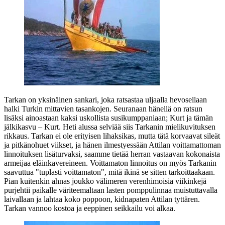
Tarkan on yksinäinen sankari, joka ratsastaa uljaalla hevosellaan
halki Turkin mittavien tasankojen. Seuranaan hänellä on ratsun
lisäksi ainoastaan kaksi uskollista susikumppaniaan; Kurt ja tämän
jälkikasvu – Kurt. Heti alussa selviää siis Tarkanin mielikuvituksen
rikkaus. Tarkan ei ole erityisen lihaksikas, mutta tätä korvaavat sileät
ja pitkänohuet viikset, ja hänen ilmestyessään Attilan voittamattoman
linnoituksen lisäturvaksi, saamme tietää herran vastaavan kokonaista
armeijaa eläinkavereineen. Voittamaton linnoitus on myös Tarkanin
saavuttua "tuplasti voittamaton", mitä ikinä se sitten tarkoittaakaan.
Pian kuitenkin ahnas joukko välimeren verenhimoisia viikinkejä
purjehtii paikalle väriteemaltaan lasten pomppulinnaa muistuttavalla
laivallaan ja lahtaa koko poppoon, kidnapaten Attilan tyttären.
Tarkan vannoo kostoa ja eeppinen seikkailu voi alkaa.