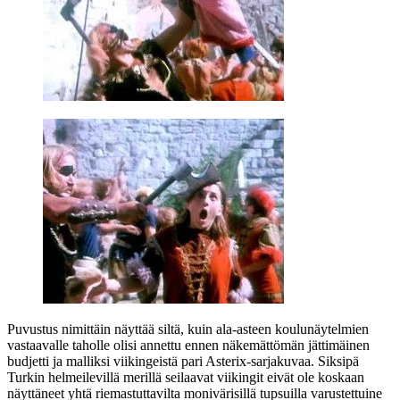
Puvustus nimittäin näyttää siltä, kuin ala‑asteen koulunäytelmien
vastaavalle taholle olisi annettu ennen näkemättömän jättimäinen
budjetti ja malliksi viikingeistä pari Asterix-sarjakuvaa. Siksipä
Turkin helmeilevillä merillä seilaavat viikingit eivät ole koskaan
näyttäneet yhtä riemastuttavilta monivärisillä tupsuilla varustettuine