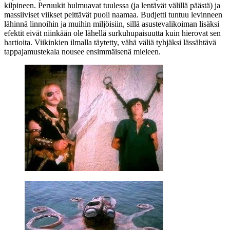
kilpineen. Peruukit hulmuavat tuulessa (ja lentävät välillä päästä) ja
massiiviset viikset peittävät puoli naamaa. Budjetti tuntuu levinneen
lähinnä linnoihin ja muihin miljöisiin, sillä asustevalikoiman lisäksi
efektit eivät niinkään ole lähellä surkuhupaisuutta kuin hierovat sen
hartioita. Viikinkien ilmalla täytetty, vähä väliä tyhjäksi lässähtävä
tappajamustekala nousee ensimmäisenä mieleen.