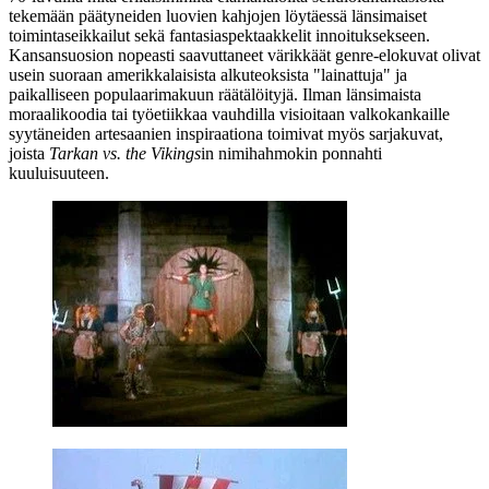
tekemään päätyneiden luovien kahjojen löytäessä länsimaiset
toimintaseikkailut sekä fantasiaspektaakkelit innoituksekseen.
Kansansuosion nopeasti saavuttaneet värikkäät genre-elokuvat olivat
usein suoraan amerikkalaisista alkuteoksista "lainattuja" ja
paikalliseen populaarimakuun räätälöityjä. Ilman länsimaista
moraalikoodia tai työetiikkaa vauhdilla visioitaan valkokankaille
syytäneiden artesaanien inspiraationa toimivat myös sarjakuvat,
joista
Tarkan vs. the Vikings
in nimihahmokin ponnahti
kuuluisuuteen.