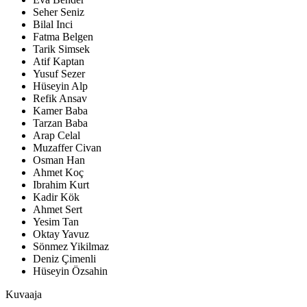
Seher Seniz
Bilal Inci
Fatma Belgen
Tarik Simsek
Atif Kaptan
Yusuf Sezer
Hüseyin Alp
Refik Ansav
Kamer Baba
Tarzan Baba
Arap Celal
Muzaffer Civan
Osman Han
Ahmet Koç
Ibrahim Kurt
Kadir Kök
Ahmet Sert
Yesim Tan
Oktay Yavuz
Sönmez Yikilmaz
Deniz Çimenli
Hüseyin Özsahin
Kuvaaja