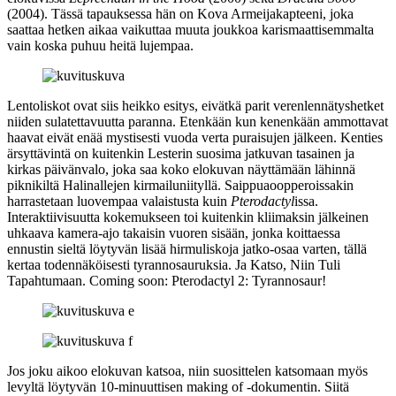
(2004). Tässä tapauksessa hän on Kova Armeijakapteeni, joka
saattaa hetken aikaa vaikuttaa muuta joukkoa karismaattisemmalta
vain koska puhuu heitä lujempaa.
Lentoliskot ovat siis heikko esitys, eivätkä parit verenlennätyshetket
niiden sulatettavuutta paranna. Etenkään kun kenenkään ammottavat
haavat eivät enää mystisesti vuoda verta puraisujen jälkeen. Kenties
ärsyttävintä on kuitenkin Lesterin suosima jatkuvan tasainen ja
kirkas päivänvalo, joka saa koko elokuvan näyttämään lähinnä
piknikiltä Halinallejen kirmailuniityllä. Saippuaoopperoissakin
harrastetaan luovempaa valaistusta kuin
Pterodactyl
issa.
Interaktiivisuutta kokemukseen toi kuitenkin kliimaksin jälkeinen
uhkaava kamera‑ajo takaisin vuoren sisään, jonka koittaessa
ennustin sieltä löytyvän lisää hirmuliskoja jatko-osaa varten, tällä
kertaa todennäköisesti tyrannosauruksia. Ja Katso, Niin Tuli
Tapahtumaan. Coming soon: Pterodactyl 2: Tyrannosaur!
Jos joku aikoo elokuvan katsoa, niin suosittelen katsomaan myös
levyltä löytyvän 10‑minuuttisen making of ‑dokumentin. Siitä