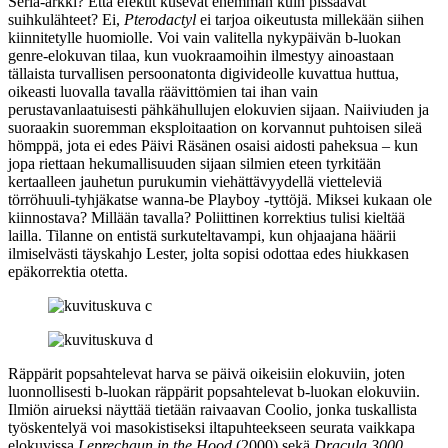
Serla-arkki? Että efektit kusevat enemmän kuin pissaavat
suihkulähteet? Ei,
Pterodactyl
ei tarjoa oikeutusta millekään siihen
kiinnitetylle huomiolle. Voi vain valitella nykypäivän b‑luokan
genre-elokuvan tilaa, kun vuokraamoihin ilmestyy ainoastaan
tällaista turvallisen persoonatonta digivideolle kuvattua huttua,
oikeasti luovalla tavalla räävittömien tai ihan vain
perustavanlaatuisesti pähkähullujen elokuvien sijaan. Naiiviuden ja
suoraakin suoremman eksploitaation on korvannut puhtoisen sileä
hömppä, jota ei edes
Päivi Räsänen
osaisi aidosti paheksua – kun
jopa riettaan hekumallisuuden sijaan silmien eteen tyrkitään
kertaalleen jauhetun purukumin viehättävyydellä vietteleviä
törröhuuli-tyhjäkatse wanna‑be Playboy ‑tyttöjä. Miksei kukaan ole
kiinnostava? Millään tavalla? Poliittinen korrektius tulisi kieltää
lailla. Tilanne on entistä surkuteltavampi, kun ohjaajana häärii
ilmiselvästi täyskahjo Lester, jolta sopisi odottaa edes hiukkasen
epäkorrektia otetta.
Räppärit popsahtelevat harva se päivä oikeisiin elokuviin, joten
luonnollisesti b‑luokan räppärit popsahtelevat b‑luokan elokuviin.
Ilmiön airueksi näyttää tietään raivaavan
Coolio
, jonka tuskallista
työskentelyä voi masokistiseksi iltapuhteekseen seurata vaikkapa
elokuvissa
Leprechaun in the Hood
(2000) sekä
Dracula 3000