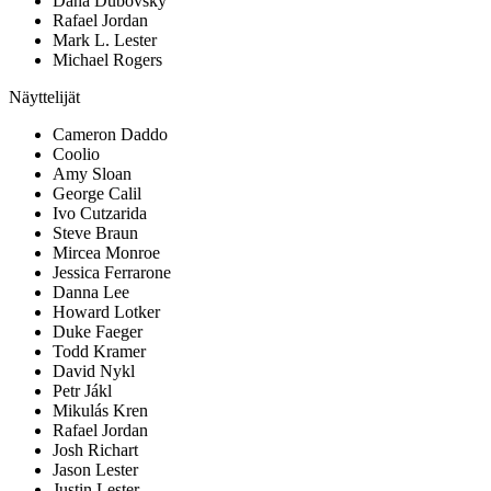
Dana Dubovsky
Rafael Jordan
Mark L. Lester
Michael Rogers
Näyttelijät
Cameron Daddo
Coolio
Amy Sloan
George Calil
Ivo Cutzarida
Steve Braun
Mircea Monroe
Jessica Ferrarone
Danna Lee
Howard Lotker
Duke Faeger
Todd Kramer
David Nykl
Petr Jákl
Mikulás Kren
Rafael Jordan
Josh Richart
Jason Lester
Justin Lester