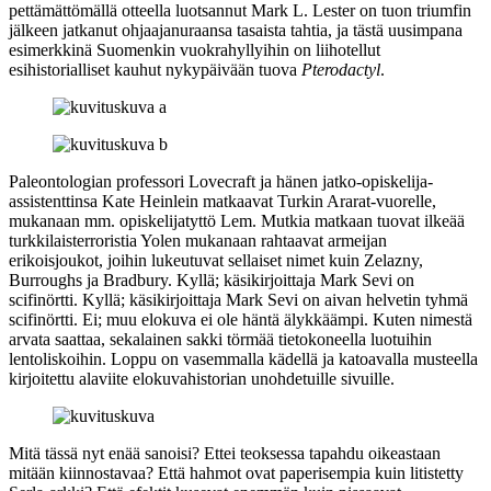
pettämättömällä otteella luotsannut
Mark L. Lester
on tuon triumfin
jälkeen jatkanut ohjaajanuraansa tasaista tahtia, ja tästä uusimpana
esimerkkinä Suomenkin vuokrahyllyihin on liihotellut
esihistorialliset kauhut nykypäivään tuova
Pterodactyl
.
Paleontologian professori Lovecraft ja hänen jatko-opiskelija-
assistenttinsa Kate Heinlein matkaavat Turkin Ararat-vuorelle,
mukanaan mm. opiskelijatyttö Lem. Mutkia matkaan tuovat ilkeää
turkkilaisterroristia Yolen mukanaan rahtaavat armeijan
erikoisjoukot, joihin lukeutuvat sellaiset nimet kuin Zelazny,
Burroughs ja Bradbury. Kyllä; käsikirjoittaja
Mark Sevi
on
scifinörtti. Kyllä; käsikirjoittaja Mark Sevi on aivan helvetin tyhmä
scifinörtti. Ei; muu elokuva ei ole häntä älykkäämpi. Kuten nimestä
arvata saattaa, sekalainen sakki törmää tietokoneella luotuihin
lentoliskoihin. Loppu on vasemmalla kädellä ja katoavalla musteella
kirjoitettu alaviite elokuvahistorian unohdetuille sivuille.
Mitä tässä nyt enää sanoisi? Ettei teoksessa tapahdu oikeastaan
mitään kiinnostavaa? Että hahmot ovat paperisempia kuin litistetty