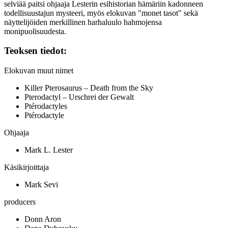
selviää paitsi ohjaaja Lesterin esihistorian hämäriin kadonneen
todellisuustajun mysteeri, myös elokuvan "monet tasot" sekä
näyttelijöiden merkillinen harhaluulo hahmojensa
monipuolisuudesta.
Teoksen tiedot:
Elokuvan muut nimet
Killer Pterosaurus – Death from the Sky
Pterodactyl – Urschrei der Gewalt
Ptérodactyles
Ptérodactyle
Ohjaaja
Mark L. Lester
Käsikirjoittaja
Mark Sevi
producers
Donn Aron