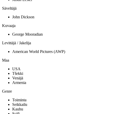
Säveltäjä
John Dickson
Kuvaaja
George Mooradian
Levittäjä / Jakelija
American World Pictures (AWP)
Maa
USA
Tšekki
Venäjä
Armenia
Genre
Toiminta
Seikkailu
Kauhu
Scifi