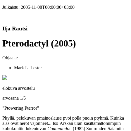
Julkaistu:
2005-11-08T00:00:00+03:00
Ilja Rautsi
Pterodactyl (2005)
Ohjaaja:
Mark L. Lester
elokuva arvostelu
arvosana
1
/
5
"Ptowering Pterror"
Pkyllä, pelokuvan pmainoslause pvoi polla pnoin ptyhmä. Kuinka
alas ovat nerot vajonneet... Iso‑Arskan uran käsittämättömimpiin
kohokohtiin lukeutuvan
Commando
n (1985) Suuruuden Satamiin