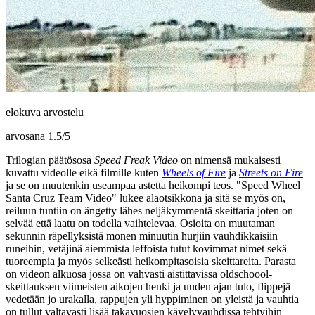
elokuva arvostelu
arvosana
1.5
/
5
Trilogian päätösosa
Speed Freak Video
on nimensä mukaisesti
kuvattu videolle eikä filmille kuten
Wheels of Fire
ja
Streets on Fire
ja se on muutenkin useampaa astetta heikompi teos.
"Speed Wheel
Santa Cruz Team Video"
lukee alaotsikkona ja sitä se myös on,
reiluun tuntiin on ängetty lähes neljäkymmentä skeittaria joten on
selvää että laatu on todella vaihtelevaa. Osioita on muutaman
sekunnin räpellyksistä monen minuutin hurjiin vauhdikkaisiin
runeihin, vetäjinä aiemmista leffoista tutut kovimmat nimet sekä
tuoreempia ja myös selkeästi heikompitasoisia skeittareita. Parasta
on videon alkuosa jossa on vahvasti aistittavissa oldschoool-
skeittauksen viimeisten aikojen henki ja uuden ajan tulo, flippejä
vedetään jo urakalla, rappujen yli hyppiminen on yleistä ja vauhtia
on tullut valtavasti lisää takavuosien kävelyvauhdissa tehtyihin