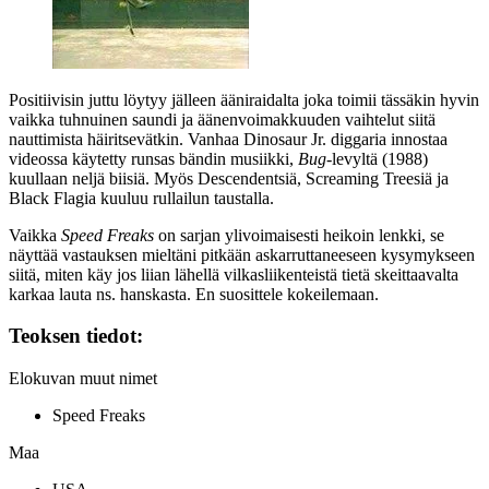
Positiivisin juttu löytyy jälleen ääniraidalta joka toimii tässäkin hyvin
vaikka tuhnuinen saundi ja äänenvoimakkuuden vaihtelut siitä
nauttimista häiritsevätkin. Vanhaa
Dinosaur Jr.
diggaria innostaa
videossa käytetty runsas bändin musiikki,
Bug
-levyltä (1988)
kuullaan neljä biisiä. Myös
Descendentsiä
,
Screaming Treesiä
ja
Black Flagia kuuluu rullailun taustalla.
Vaikka
Speed Freaks
on sarjan ylivoimaisesti heikoin lenkki, se
näyttää vastauksen mieltäni pitkään askarruttaneeseen kysymykseen
siitä, miten käy jos liian lähellä vilkasliikenteistä tietä skeittaavalta
karkaa lauta ns. hanskasta. En suosittele kokeilemaan.
Teoksen tiedot:
Elokuvan muut nimet
Speed Freaks
Maa