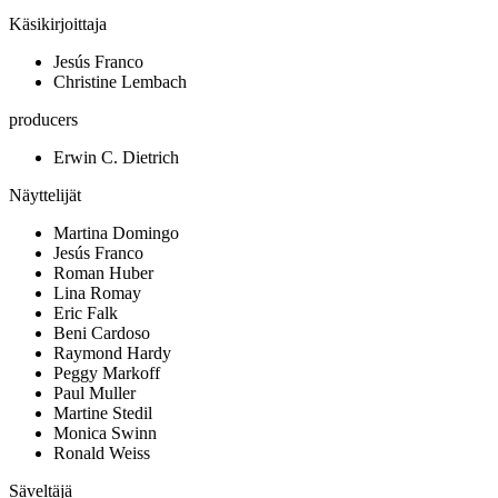
Käsikirjoittaja
Jesús Franco
Christine Lembach
producers
Erwin C. Dietrich
Näyttelijät
Martina Domingo
Jesús Franco
Roman Huber
Lina Romay
Eric Falk
Beni Cardoso
Raymond Hardy
Peggy Markoff
Paul Muller
Martine Stedil
Monica Swinn
Ronald Weiss
Säveltäjä