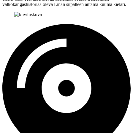
valkokangashistoriaa oleva Linan siipalleen antama kuuma kielari.