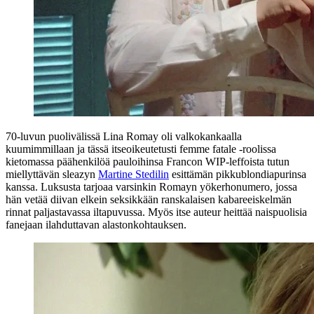
70‑luvun puolivälissä Lina Romay oli valkokankaalla
kuumimmillaan ja tässä itseoikeutetusti femme fatale ‑roolissa
kietomassa päähenkilöä pauloihinsa Francon WIP‑leffoista tutun
miellyttävän sleazyn
Martine Stedilin
esittämän pikkublondiapurinsa
kanssa. Luksusta tarjoaa varsinkin Romayn yökerhonumero, jossa
hän vetää diivan elkein seksikkään ranskalaisen kabareeiskelmän
rinnat paljastavassa iltapuvussa. Myös itse auteur heittää naispuolisia
fanejaan ilahduttavan alastonkohtauksen.