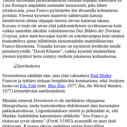
Tuntuu suorastaan paradoksaaliselta todistaa ohjaajan trademark eli
Lina Romayn alapäähän suunnattu tussuzoomi, joka lähtee
yleiskuvasta, jossa Franco pyöriskelee itse divaanilla kolmantena
pyöränä. Yleensä kyseisen maneerin nähdessään katsoja
intuitiivisesti olettaa ohjaajan itsensä olevan kameran takana.
Kuvaus ei tosin ole aivan yhtä pakkomielteisen syväluotaavaa kuin
vaikka samoihin aikoihin valmistuneessa
Das Bildnis der Doriana
Gray
ssa, joten stunt-kuvaajan käyttö on uskottavampaa kuin sinänsä
houkutteleva ajatus hillittömän tuotantotahdin mahdollistavista
Franco-klooneista. Toisaalta kuvaus on mystisesti kreditoitu tutulle
pseudonyymille "David Khunne", vaikka kyseistä nimimerkkiä
yleensä käyttävä herra esiintyy melkein jokaisessa kohtauksessa.
Sivurooleissa nähdään mm. aina yhtä vakuuttava
Paul Muller
Francon ja tyttöjen niskaan hengittävänä komisariona, sekä Jesuksen
luotto‑ori
Eric Falk
(mm.
Blue Rita
, 1977;
Ilsa, the Wicked Warden
,
1977) kiristettävänä aatelismiehenä.
Missään nimessä
Downtown
ei ole merkkiteos ohjaajansa
filmografiassa, mutta kuriositeettina ehdottomasti alan harrastajien
pakkokatsottavaa. Legendastatuksen sinetöi jo pelkästään se, että
Markku Sadelehdon
kanonistisen artikkelin "Jess Franco ja
elokuvan syvin olemus" (
Portti
3/1993) avausstilli on juuri tästä
elokuvasta. Kuvassa olevaa asetelmaa seuraa francofilian