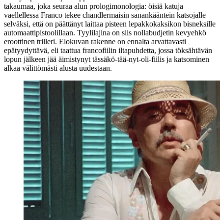
takaumaa, joka seuraa alun prologimonologia: öisiä katuja
vaellellessa Franco tekee chandlermaisin sanankääntein katsojalle
selväksi, että on päättänyt laittaa pisteen lepakkokaksikon bisneksille
automaattipistoolillaan. Tyylilajina on siis nollabudjetin kevyehkö
eroottinen trilleri. Elokuvan rakenne on ennalta arvattavasti
epätyydyttävä, eli taattua francofiilin iltapuhdetta, jossa töksähtävän
lopun jälkeen jää äimistynyt tässäkö‑tää‑nyt‑oli-fiilis ja katsominen
alkaa välittömästi alusta uudestaan.