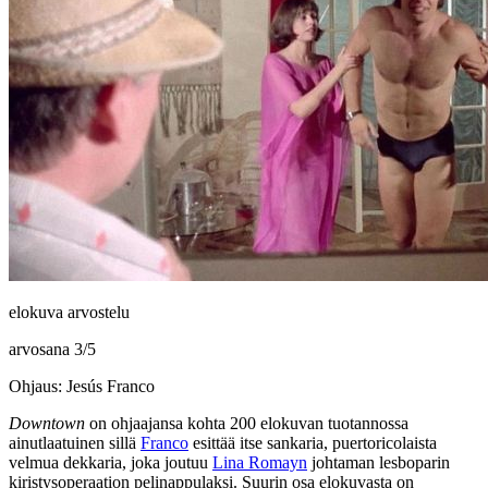
elokuva arvostelu
arvosana
3
/
5
Ohjaus: Jesús Franco
Downtown
on ohjaajansa kohta 200 elokuvan tuotannossa
ainutlaatuinen sillä
Franco
esittää itse sankaria, puertoricolaista
velmua dekkaria, joka joutuu
Lina Romayn
johtaman lesboparin
kiristysoperaation pelinappulaksi. Suurin osa elokuvasta on