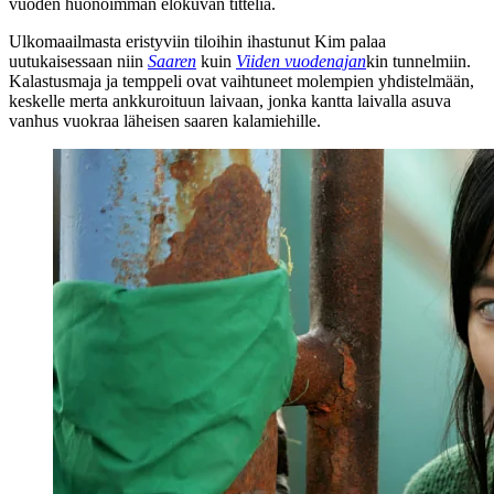
vuoden huonoimman elokuvan titteliä.
Ulkomaailmasta eristyviin tiloihin ihastunut Kim palaa
uutukaisessaan niin
Saaren
kuin
Viiden vuodenajan
kin tunnelmiin.
Kalastusmaja ja temppeli ovat vaihtuneet molempien yhdistelmään,
keskelle merta ankkuroituun laivaan, jonka kantta laivalla asuva
vanhus vuokraa läheisen saaren kalamiehille.