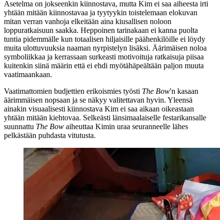
Asetelma on jokseenkin kiinnostava, mutta Kim ei saa aiheesta irti
yhtään mitään kiinnostavaa ja tyytyykin toistelemaan elokuvan
mitan verran vanhoja elkeitään aina kiusallisen noloon
loppuratkaisuun saakka. Heppoinen tarinakaan ei kanna puolta
tuntia pidemmälle kun totaalisen hiljaisille päähenkilöille ei löydy
muita ulottuvuuksia naaman nyrpistelyn lisäksi. Äärimäisen noloa
symboliikkaa ja kerrassaan surkeasti motivoituja ratkaisuja piisaa
kuitenkin siinä määrin että ei ehdi myötähäpeältään paljon muuta
vaatimaankaan.
Vaatimattomien budjettien erikoismies työsti
The Bow
'n kasaan
äärimmäisen nopsaan ja se näkyy valitettavan hyvin. Yleensä
ainakin visuaalisesti kiinnostava Kim ei saa aikaan oikeastaan
yhtään mitään kiehtovaa. Selkeästi länsimaalaiselle festarikansalle
suunnattu
The Bow
aiheuttaa Kimin uraa seuranneelle lähes
pelkästään puhdasta vitutusta.