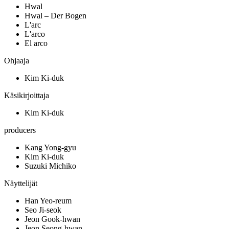
Hwal
Hwal – Der Bogen
L'arc
L'arco
El arco
Ohjaaja
Kim Ki-duk
Käsikirjoittaja
Kim Ki-duk
producers
Kang Yong-gyu
Kim Ki-duk
Suzuki Michiko
Näyttelijät
Han Yeo-reum
Seo Ji-seok
Jeon Gook-hwan
Jeon Seong-hwan