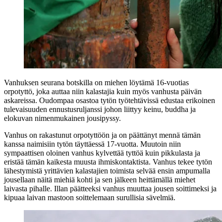
Vanhuksen seurana botskilla on miehen löytämä 16‑vuotias
orpotyttö, joka auttaa niin kalastajia kuin myös vanhusta päivän
askareissa. Oudompaa osastoa tytön työtehtävissä edustaa erikoinen
tulevaisuuden ennustusruljanssi johon liittyy keinu, buddha ja
elokuvan nimenmukainen jousipyssy.
Vanhus on rakastunut orpotyttöön ja on päättänyt mennä tämän
kanssa naimisiin tytön täyttäessä 17‑vuotta. Muutoin niin
sympaattisen oloinen vanhus kylvettää tyttöä kuin pikkulasta ja
eristää tämän kaikesta muusta ihmiskontaktista. Vanhus tekee tytön
lähestymistä yrittävien kalastajien toimista selvää ensin ampumalla
jousellaan näitä miehiä kohti ja sen jälkeen heittämällä miehet
laivasta pihalle. Illan päätteeksi vanhus muuttaa jousen soittimeksi ja
kipuaa laivan mastoon soittelemaan surullisia sävelmiä.