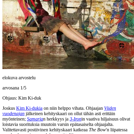
elokuva arvostelu
arvosana
1
/
5
Ohjaus: Kim Ki-duk
Joskus
Kim Ki‑dukia
on niin helppo vihata. Ohjaajan
Viiden
vuodenajan
jälkeinen kehityskaari on ollut tähän asti erittäin
myönteinen;
Samaria
n herkkyys ja
3‑Iron
in vaativa hiljaisuus olivat
loistavia suorituksia muutoin varsin epätasaiselta ohjaajalta.
Valitettavasti postiivinen kehityskaari katkeaa
The Bow
'n liipatessa