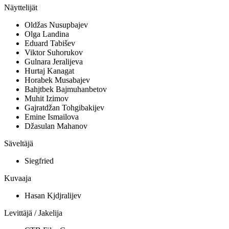
Näyttelijät
Oldžas Nusupbajev
Olga Landina
Eduard Tabišev
Viktor Suhorukov
Gulnara Jeralijeva
Hurtaj Kanagat
Horabek Musabajev
Bahjtbek Bajmuhanbetov
Muhit Izimov
Gajratdžan Tohgibakijev
Emine Ismailova
Džasulan Mahanov
Säveltäjä
Siegfried
Kuvaaja
Hasan Kjdjralijev
Levittäjä / Jakelija