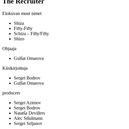
The Recruiter
Elokuvan muut nimet
Shiza
Fifty-Fifty
Schiza – Fifty/Fifty
Shizo
Ohjaaja
Gulšat Omarova
Käsikirjoittaja
Sergei Bodrov
Gulšat Omarova
producers
Sergei Azimov
Sergei Bodrov
Natatša Devillers
Alec Stšulmann
Sergei Seljanov