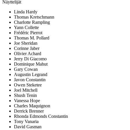
Näyttelijät
Linda Hardy
Thomas Kretschmann
Charlotte Rampling
Yann Collette
Frédéric Pierrot
Thomas M. Pollard
Joe Sheridan
Corinne Jaber
Olivier Achard
Jerry Di Giacomo
Dominique Mahut
Gary Cowan
Augustin Legrand
Javon Constantin
Owen Steketee
Joel Mitchell
Shush Tenin
Vanessa Hope
Charles Maquignon
Derrick Brenner
Rhonda Edmonds Constantin
Tony Vanaria
David Gasman