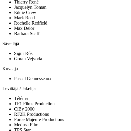
Thierry René
Jacquelyn Toman
Eddie Crew
Mark Reed
Rochelle Redfield
Max Delor
Barbara Scaff
Säveltäjä
Sigur Rós
Goran Vejvoda
Kuvaaja
Pascal Gennesseaux
Levittäjä / Jakelija
Téléma
TF1 Films Production
CiBy 2000
RF2K Productions
Force Majeure Productions
Medusa Film
TPS Star