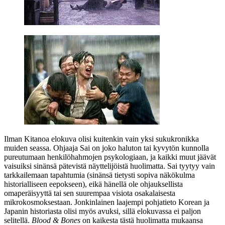
Ilman Kitanoa elokuva olisi kuitenkin vain yksi sukukronikka
muiden seassa. Ohjaaja Sai on joko haluton tai kyvytön kunnolla
pureutumaan henkilöhahmojen psykologiaan, ja kaikki muut jäävät
vaisuiksi sinänsä pätevistä näyttelijöistä huolimatta. Sai tyytyy vain
tarkkailemaan tapahtumia (sinänsä tietysti sopiva näkökulma
historialliseen eepokseen), eikä hänellä ole ohjauksellista
omaperäisyyttä tai sen suurempaa visiota osakalaisesta
mikrokosmoksestaan. Jonkinlainen laajempi pohjatieto Korean ja
Japanin historiasta olisi myös avuksi, sillä elokuvassa ei paljon
selitellä.
Blood & Bones
on kaikesta tästä huolimatta mukaansa