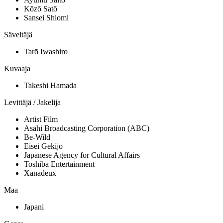
Kōzō Satō
Sansei Shiomi
Säveltäjä
Tarō Iwashiro
Kuvaaja
Takeshi Hamada
Levittäjä / Jakelija
Artist Film
Asahi Broadcasting Corporation (ABC)
Be-Wild
Eisei Gekijo
Japanese Agency for Cultural Affairs
Toshiba Entertainment
Xanadeux
Maa
Japani