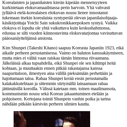
Korealaisten ja japanilaisten kireän kipeään menneisyyteen
kurkistetaan elokuvamaailmassa perin harvoin. Yhä vahvasti
jylläävä etelä-korealaisen elokuvan nousu lienee innostanut
tukemaan itsekin korealaista syntyperää olevan japanilaisohjaaja-
käsikirjoittaja
Yoichi Sain
sukukronikkaeepoksen syntyä. Vaikka
elokuva ei lopulta ole yhtä vaikuttava kuin keskushahmonsa,
edustaa se silti vuoden kiinnostavinta elokuvatarjontaa vavisuttavan
pääosanäyttelijänsä ansiosta.
Kim Shunpei (
Takeshi Kitano
) saapuu Koreasta Japaniin 1923, eikä
aikaile perheen perustamisessa. Vaimo on haluton kanssakäymiseen,
mutta mies ei välitä vaan raiskaa tämän himonsa riivaamana.
Jälkeläisiä alkaa tupsahdella, eikä Shunpei ole sen kiltimpi heitä
kohtaan, ja muuttaakin ennen pitkää rakastajansa kanssa
naapuritaloon, ilmestyen aina välillä pieksämään perhettään ja
hajottamaan taloa. Rahaa Shunpei kerää ensin perustamalla
kalakakkutehtaan ja sittemmin siirtymällä lainaamaan rahaa
jättimäisillä koroilla. Välissä katetaan mm. toinen maailmansota,
kommunismin nousu sekä Korean jakaantuminen etelään ja
pohjoiseen. Kertojana toimii Shunpein vanhin poika ja tarina
nähdään pitkään kärsivän perheen silmien kautta.