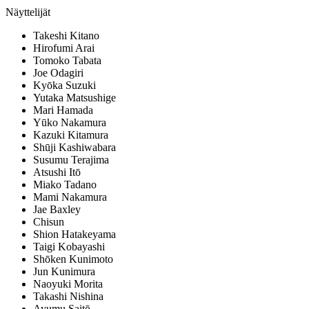
Näyttelijät
Takeshi Kitano
Hirofumi Arai
Tomoko Tabata
Joe Odagiri
Kyōka Suzuki
Yutaka Matsushige
Mari Hamada
Yūko Nakamura
Kazuki Kitamura
Shūji Kashiwabara
Susumu Terajima
Atsushi Itō
Miako Tadano
Mami Nakamura
Jae Baxley
Chisun
Shion Hatakeyama
Taigi Kobayashi
Shōken Kunimoto
Jun Kunimura
Naoyuki Morita
Takashi Nishina
Ayumu Saitō