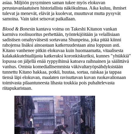
asiaa. Miljöön pysyminen saman tukee myös elokuvan
perustavanlaatuisen historiallista näkökulmaa. Aika kuluu, ihmiset
tulevat ja menevät, elävät ja kuolevat, muuttuvat mutta pysyvät
samoina. Vain talot seisovat paikallaan.
Blood & Bones
in kantava voima on Takeshi Kitanon vankan
karmiva roolisuoritus perhettään, työntekijöitään ja velallisiaan
sadistisen omahyväisesti sortavana Shunpeina, joka pitää kiinni
rahojensa lisäksi ainoastaan katkeruudestaan aina loppuun asti.
Kitano vanhenee pitkin elokuvaa kuin huomaamatta, vitaalisesta
kalakakkutehtailijasta katkeraksi koronkiskuriksi, kunnes "yhtäkkiä"
lopussa on jäljellä enää ryppyihinsä katoava raihnainen ja säälittävä
vanhus. Omista komediallisemmista väkivaltaryöpsähdyksistään
tunnettu Kitano hakkaa, potkii, huutaa, sortaa, raiskaa ja tappaa
tiensä läpi elokuvan, maalaten ravisuttavan kuvan ruokavalionaan
toimivasta pilaantuneesta lihasta toukkia pois puhaltelevasta
riitapukaristaan.