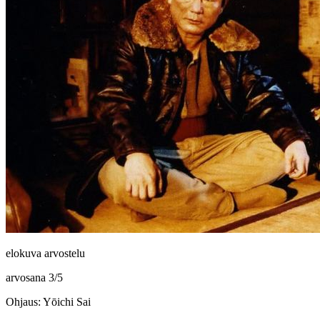
elokuva arvostelu
arvosana
3
/
5
Ohjaus: Yōichi Sai