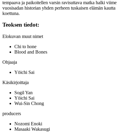
tempaava ja paikoitellen varsin ravisuttava matka halki viime
vuosisadan historian yhden perheen tuskaisen elämän kautta
koettuna.
Teoksen tiedot:
Elokuvan muut nimet
Chi to hone
Blood and Bones
Ohjaaja
Yōichi Sai
Käsikirjoittaja
Sogil Yan
Yōichi Sai
Wui-Sin Chong
producers
Nozomi Enoki
Masaaki Wakasugi