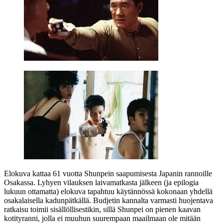
Elokuva kattaa 61 vuotta Shunpein saapumisesta Japanin rannoille
Osakassa. Lyhyen vilauksen laivamatkasta jälkeen (ja epilogia
lukuun ottamatta) elokuva tapahtuu käytännössä kokonaan yhdellä
osakalaisella kadunpätkällä. Budjetin kannalta varmasti huojentava
ratkaisu toimii sisällöllisestikin, sillä Shunpei on pienen kaavan
kotityranni, jolla ei muuhun suurempaan maailmaan ole mitään