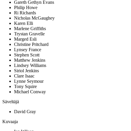
Gareth Gethyn Evans
Philip Howe
Ri Richards
Nicholas McGaughey
Karen Elli
Marlene Griffiths
Trystan Gravelle
Marged Esli
Christine Pritchard
Lynsey France
Stephen Scott
Matthew Jenkins
Lindsey Williams
Siriol Jenkins
Clare Isaac
Lynne Seymour
Tony Squire
Michael Conway
Säveltäjä
David Gray
Kuvaaja