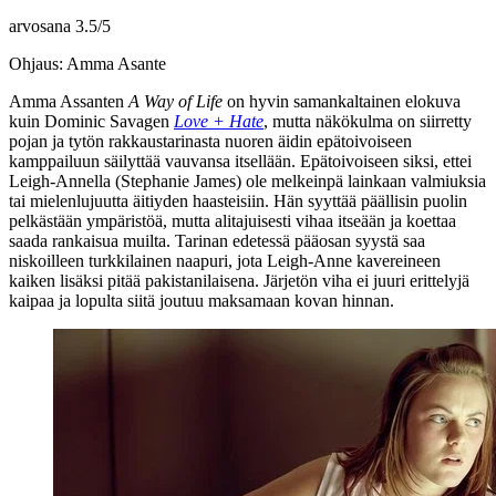
arvosana
3.5
/
5
Ohjaus: Amma Asante
Amma Assanten
A Way of Life
on hyvin samankaltainen elokuva
kuin
Dominic Savagen
Love + Hate
, mutta näkökulma on siirretty
pojan ja tytön rakkaustarinasta nuoren äidin epätoivoiseen
kamppailuun säilyttää vauvansa itsellään. Epätoivoiseen siksi, ettei
Leigh-Annella (
Stephanie James
) ole melkeinpä lainkaan valmiuksia
tai mielenlujuutta äitiyden haasteisiin. Hän syyttää päällisin puolin
pelkästään ympäristöä, mutta alitajuisesti vihaa itseään ja koettaa
saada rankaisua muilta. Tarinan edetessä pääosan syystä saa
niskoilleen turkkilainen naapuri, jota Leigh-Anne kavereineen
kaiken lisäksi pitää pakistanilaisena. Järjetön viha ei juuri erittelyjä
kaipaa ja lopulta siitä joutuu maksamaan kovan hinnan.