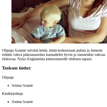
Ohjaaja Assante selvästi tietää, mistä teoksessaan puhuu ja Jamesin
erittäin vahva pääosasuoritus kannattelee hyvin jo muutenkin vahvaa
elokuvaa. Nyky-Englannista kiinnostuneille ehdoton tapaus.
Teoksen tiedot:
Ohjaaja
Amma Asante
Käsikirjoittaja
Amma Asante