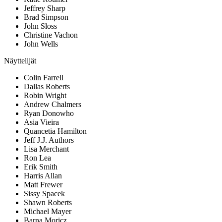
Jeffrey Sharp
Brad Simpson
John Sloss
Christine Vachon
John Wells
Näyttelijät
Colin Farrell
Dallas Roberts
Robin Wright
Andrew Chalmers
Ryan Donowho
Asia Vieira
Quancetia Hamilton
Jeff J.J. Authors
Lisa Merchant
Ron Lea
Erik Smith
Harris Allan
Matt Frewer
Sissy Spacek
Shawn Roberts
Michael Mayer
Barna Moricz