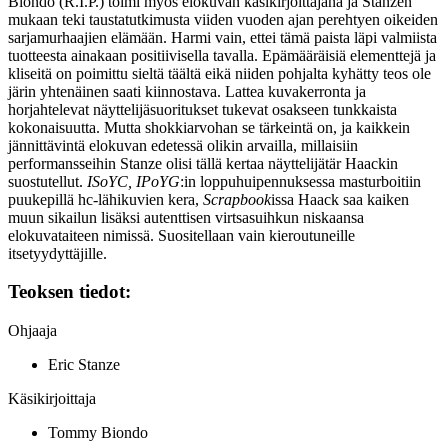
Biondo (R.I.P.) toimi myös elokuvan käsikirjoittajana ja Stanzen
mukaan teki taustatutkimusta viiden vuoden ajan perehtyen oikeiden
sarjamurhaajien elämään. Harmi vain, ettei tämä paista läpi valmiista
tuotteesta ainakaan positiivisella tavalla. Epämääräisiä elementtejä ja
kliseitä on poimittu sieltä täältä eikä niiden pohjalta kyhätty teos ole
järin yhtenäinen saati kiinnostava. Lattea kuvakerronta ja
horjahtelevat näyttelijäsuoritukset tukevat osakseen tunkkaista
kokonaisuutta. Mutta shokkiarvohan se tärkeintä on, ja kaikkein
jännittävintä elokuvan edetessä olikin arvailla, millaisiin
performansseihin Stanze olisi tällä kertaa näyttelijätär Haackin
suostutellut.
ISoYC, IPoYG
:in loppuhuipennuksessa masturboitiin
puukepillä hc‑lähikuvien kera,
Scrapbook
issa Haack saa kaiken
muun sikailun lisäksi autenttisen virtsasuihkun niskaansa
elokuvataiteen nimissä. Suositellaan vain kieroutuneille
itsetyydyttäjille.
Teoksen tiedot:
Ohjaaja
Eric Stanze
Käsikirjoittaja
Tommy Biondo