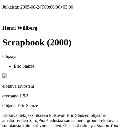
Julkaistu:
2005-08-24T00:00:00+03:00
Henri Willberg
Scrapbook (2000)
Ohjaaja:
Eric Stanze
elokuva arvostelu
arvosana
1.5
/
5
Ohjaus: Eric Stanze
Elokuvantekijäksi itseään kutsuvan
Eric Stanzen
ohjaama
amatöörivideo
Scrapbook
edustaa samaa underground-elokuvan
suuntausta kuin pari vuotta sitten Elitistissä esitelty
I Spit on Your