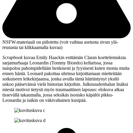
NSFW-materiaali on piilotettu (voit vaihtaa asetusta sivun ylä­
reunasta tai klikkaamalla kuvaa)
Scrapbook
kuvaa
Emily Haackin
esittämän Claran koettelemuksia
sarjamurhaaja Leonardin (
Tommy Biondo
) kellarissa, jossa
naispoloa pahoinpidellään henkisesti ja fyysisesti kuten monia muita
ennen häntä. Leonard pakottaa uhrinsa kirjoittamaan mietteitään
sotkuiseen leikekirjaansa, jonka avulla tämä häiriintynyt yksilö
uskoo pääsevänsä vielä historian kirjoihin. Julkisuudenhalun lisäksi
miestä motivoi tietysti myös traumaattinen lapsuus: elokuva alkaa
tissevällä takaumalla, jossa seksikäs isosisko käpälöi pikku-
Leonardia ja isäkin on väkivaltainen kusipää.